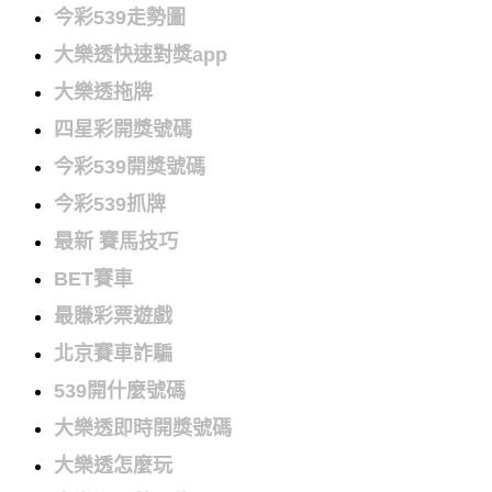
今彩539走勢圖
大樂透快速對獎app
大樂透拖牌
四星彩開獎號碼
今彩539開獎號碼
今彩539抓牌
最新 賽馬技巧
BET賽車
最賺彩票遊戲
北京賽車詐騙
539開什麼號碼
大樂透即時開獎號碼
大樂透怎麼玩