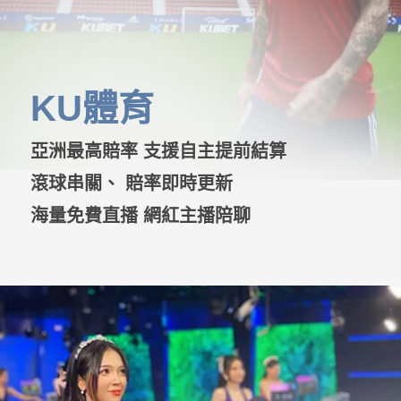
KU體育
亞洲最高賠率 支援自主提前結算
滾球串關、 賠率即時更新
海量免費直播 網紅主播陪聊