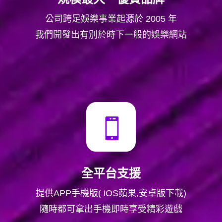
公司跨足娛樂事業起源於 2005 年
我們開發出有別於時下一般的娛樂網站
全平台支援
提供APP手機版( iOS蘋果,安卓版下載)
隨時都可拿出手機即時享受精彩遊戲