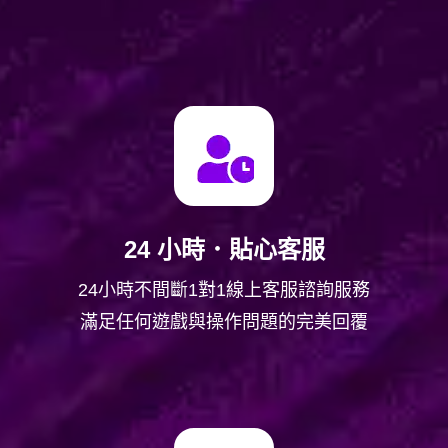
24 小時．貼心客服
24小時不間斷1對1線上客服諮詢服務
滿足任何遊戲與操作問題的完美回覆