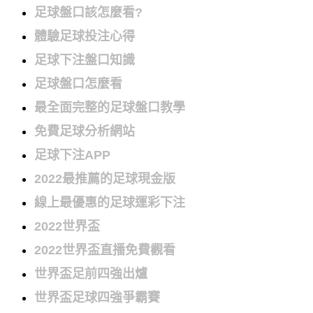
足球盤口該怎麼看?
體驗足球投注心得
足球下注盤口知識
足球盤口怎麼看
最全面完整的足球盤口教學
免費足球分析網站
足球下注APP
2022最推薦的足球現金版
線上最優惠的足球運彩下注
2022世界盃
2022世界盃直播免費觀看
世界盃足前四強出爐
世界盃足球四強爭霸賽