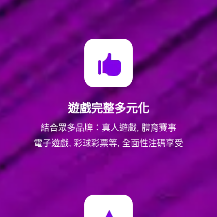
遊戲完整多元化
結合眾多品牌：真人遊戲, 體育賽事
電子遊戲, 彩球彩票等, 全面性注碼享受