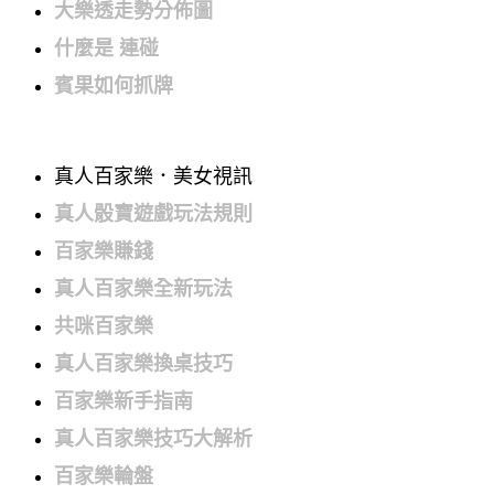
大樂透走勢分佈圖
什麼是 連碰
賓果如何抓牌
真人百家樂．美女視訊
真人骰寶遊戲玩法規則
百家樂賺錢
真人百家樂全新玩法
共咪百家樂
真人百家樂換桌技巧
百家樂新手指南
真人百家樂技巧大解析
百家樂輪盤