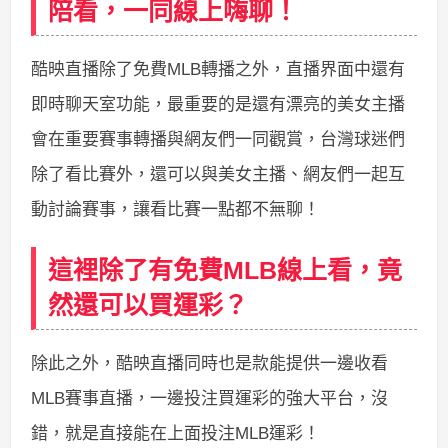
陪看，一同線上嗨聊！
酷映直播除了免費MLB轉播之外，直播界面中還有
即時聊天室功能，最重要的是還有漂亮的美女主播
會在重要賽事轉播與網友們一同觀賞，台灣球迷們
除了看比賽外，還可以與美女主播、網友們一起互
動討論賽事，讓看比賽一點都不無聊！
這裡除了有免費MLB線上看，竟
然還可以買運彩？
除此之外，酷映直播同時也是款能提供一邊收看
MLB賽事直播，一邊投注買運彩的強大平台，沒
錯，就是直接能在上面投注MLB運彩！