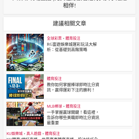
相伴!
建議相關文章
全球彩票
體育投注
•
RG富遊娛樂城運彩玩法大解
析：從基礎到高階策略
體育投注
教你如何掌握棒球即時比分資
訊，贏得運彩下注的勝利！
MLB棒球
體育投注
•
一手掌握贏球關鍵！看這裡，
告訴你哪些美職即時比分資訊
最重要
KU娛樂城
真人遊戲
體育投注
•
•