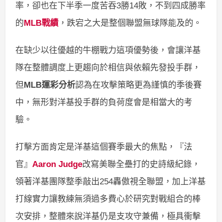
率，卻也在下半季一度苦吞3勝14敗，不到四成勝率
的
MLB戰績
，跌宕之大是整個聯盟無球隊能及的。
在缺少以往優越的牛棚戰力這項優勢後，會讓洋基
隊在整體調度上更趨向於相信與依賴先發投手群，
但
MLB運彩分析
認為在攻擊策略更為謹慎的季後賽
中，無形對洋基投手群的負荷度會是相當大的考
驗。
打擊方面肯定是洋基這個賽季最大的焦點，『法
官』
Aaron Judge
改寫美聯全壘打的史詩級紀錄，
領著洋基團隊整季敲出254轟傲視全聯盟，加上洋基
打線實力讓教練無須過多費心於研究對戰組合的棒
次安排，整體來說洋基仍是支攻守兼備，極具衝擊