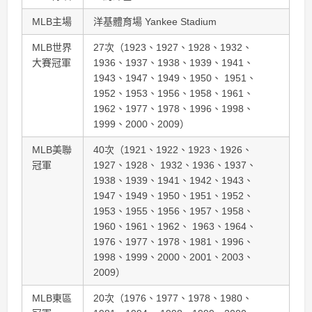
MLB主場
洋基體育場 Yankee Stadium
MLB世界
27次（1923、1927、1928、1932、
大賽冠軍
1936、1937、1938、1939、1941、
1943、1947、1949、1950、 1951、
1952、1953、1956、1958、1961、
1962、1977、1978、1996、1998、
1999、2000、2009）
MLB美聯
40次（1921、1922、1923、1926、
冠軍
1927、1928、 1932、1936、1937、
1938、1939、1941、1942、1943、
1947、1949、1950、1951、1952、
1953、1955、1956、1957、1958、
1960、1961、1962、 1963、1964、
1976、1977、1978、1981、1996、
1998、1999、2000、2001、2003、
2009）
MLB東區
20次（1976、1977、1978、1980、