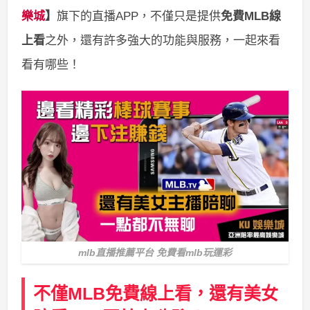
樂城
】
旗下的直播APP，不僅只是提供
免費MLB線
上看
之外，還有許多強大的功能與服務，一起來看
看有哪些！
mlb直播推薦平台 免費看mlb玩運彩
不僅MLB免費線上看，還有美女