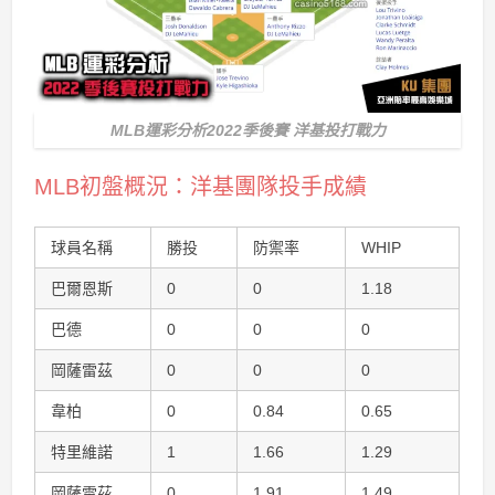
MLB運彩分析2022季後賽 洋基投打戰力
MLB初盤概況：洋基團隊投手成績
球員名稱
勝投
防禦率
WHIP
巴爾恩斯
0
0
1.18
巴德
0
0
0
岡薩雷茲
0
0
0
韋柏
0
0.84
0.65
特里維諾
1
1.66
1.29
岡薩雷茲
0
1.91
1.49