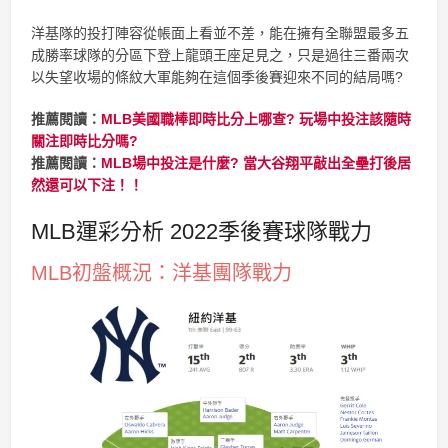
洋基隊的投打陣容從帳面上看並不差，能在擁有全聯盟最多五
成勝率球隊的分區下登上龍頭王座足見之，只是過往三番兩次
以失望收場的條紋大軍能夠在這個季後賽迎來不同的結局嗎?
推薦閱讀：
MLB美國職棒即時比分上哪查? 玩場中投注該隨時
關注即時比分嗎?
推薦閱讀：
MLB場中投注是什麼? 當大谷翔平敲出全壘打後居
然還可以下注！！
MLB運彩分析 2022季後賽球隊戰力
MLB初盤概況：洋基團隊戰力