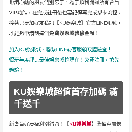
也請心動的朋友們別忘了，為了順利開通所有會員
VIP功能，在完成註冊後也要記得再完成綁卡流程，
接著只要加好友私訊【KU娛樂城】官方LINE帳號，
才能夠申請到這個
免費娛樂城體驗金
喔！
加入KU娛樂城，聯繫LINE@客服領取體驗金！
暢玩年度評比最佳娛樂城趁現在！
免費註冊
，搶先
體驗！
KU娛樂城超值首存加碼 滿
千送千
新會員好康福利別錯過！【
KU娛樂城
】準備專屬優