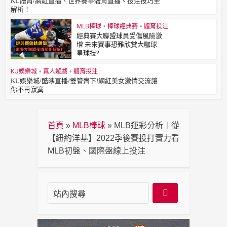
KU體育/網紅直播、世界賽事體育直播、投注技巧全
解析！
MLB棒球
棒球經典賽
體育投注
•
•
經典賽大聯盟球員受傷風險激
增 未來賽事恐難欣賞大咖球
星球技?
KU娛樂城
真人遊戲
體育投注
•
•
KU娛樂城/酷映直播/雙管齊下!網紅美女激情交流讓
你不再寂寞
首頁
»
MLB棒球
»
MLB運彩分析︱從
【紐約洋基】2022季後賽投打實力看
MLB初盤、國際盤線上投注