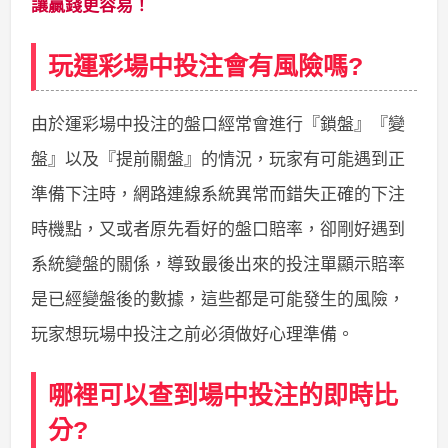
讓贏錢更容易！
玩運彩場中投注會有風險嗎?
由於運彩場中投注的盤口經常會進行『鎖盤』『變
盤』以及『提前關盤』的情況，玩家有可能遇到正
準備下注時，網路連線系統異常而錯失正確的下注
時機點，又或者原先看好的盤口賠率，卻剛好遇到
系統變盤的關係，導致最後出來的投注單顯示賠率
是已經變盤後的數據，這些都是可能發生的風險，
玩家想玩場中投注之前必須做好心理準備。
哪裡可以查到場中投注的即時比
分?