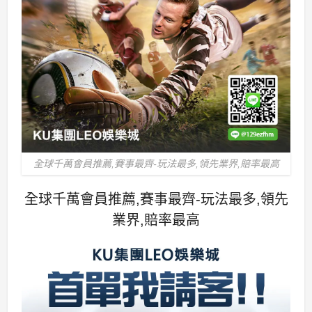
全球千萬會員推薦,賽事最齊-玩法最多,領先業界,賠率最高
全球千萬會員推薦,賽事最齊-玩法最多,領先
業界,賠率最高