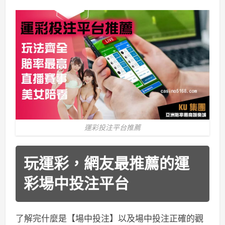
運彩投注平台推薦
玩運彩，網友最推薦的運
彩場中投注平台
了解完什麼是【場中投注】以及場中投注正確的觀