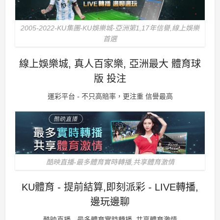
2005-2022-KU集團-KU娛樂城-亞洲第1,17年信譽,線上娛樂
首選
線上娛樂城, 真人百家樂, 亞洲最大 體育球
版 投注
運彩平台 - 不只高賠率，更注重 信譽最高
酷映直播-最多體育實時轉播,共享體育激情
KU體育 - 提前結算,即刻派彩 - LIVE轉播,
邊玩邊聊
酷映直播 - 最多體育實時轉播, 共享體育激情