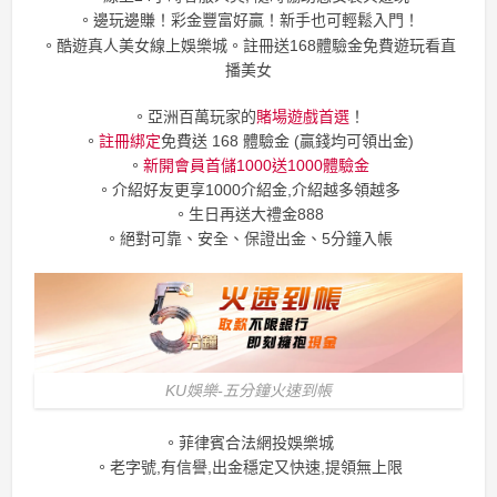
。邊玩邊賺！彩金豐富好贏！新手也可輕鬆入門！
。酷遊真人美女線上娛樂城。註冊送168體驗金免費遊玩看直
播美女
。亞洲百萬玩家的
賭場遊戲首選
！
。
註冊綁定
免費送 168 體驗金 (贏錢均可領出金)
。
新開會員首儲1000送1000體驗金
。介紹好友更享1000介紹金,介紹越多領越多
。生日再送大禮金888
。絕對可靠、安全、保證出金、5分鐘入帳
KU娛樂-五分鐘火速到帳
。菲律賓合法網投娛樂城
。老字號,有信譽,出金穩定又快速,提領無上限