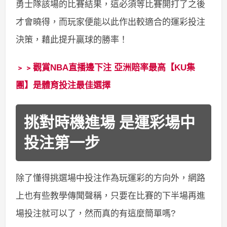
勇士隊該場的比賽結果，這必須等比賽開打了之後
才會曉得，而玩家便能以此作出較適合的運彩投注
決策，藉此提升贏球的勝率！
﹥﹥觀賞NBA直播邊下注 亞洲賠率最高【KU集
團】是體育投注最佳選擇
挑對時機進場 是運彩場中
投注第一步
除了懂得挑選場中投注作為玩運彩的方向外，網路
上也有些教學傳聞聲稱，只要在比賽的下半場再進
場投注就可以了，然而真的有這麼簡單嗎?