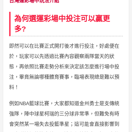
台灣運彩場中玩法介紹
為何選運彩場中投注可以贏更
多?
即然可以在比賽正式開打後才進行投注，好處便在
於，玩家可以先透過比賽內容觀察兩隊當天的狀
態，再依照比賽走勢分析來決定該怎麼進行場中投
注，畢竟無論哪種體育賽事，臨場表現總是難以預
料！
例如NBA籃球比賽，大家都知道金州勇士是支傳統
強隊，陣中球星柯瑞的三分球非常準，但難免有時
會突然某一場失去投籃準星；這可能會直接影響到