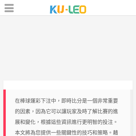
體育投注
在棒球運彩下注中，即時比分是一個非常重要
的因素，因為它可以讓玩家及時了解比賽的進
展和變化，根據這些資訊進行更明智的投注。
本文將為您提供一些關鍵性的技巧和策略。藉