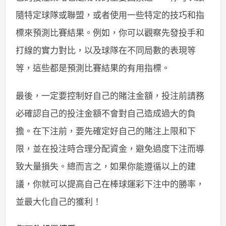
隨特定球隊或聯盟，或者使用一些特定的技巧和指
標來預測比賽結果。例如，你可以觀察先發投手和
打線的實力對比，以及球隊在不同局數的表現等
等，這些都是預測比賽結果的有用指標。
最後，一定要控制好自己的賭注金額，投注前請務
必確認自己的投注金額不會對自己造成過大的負
擔。在下注前，要先確定好自己的賭注上限和下
限，並在投注時合理分配資金，避免過度下注而導
致大量損失。總而言之，如果你能遵循以上的建
議，你就可以提高自己在棒球運彩下注中的勝率，
並最大化自己的獲利！