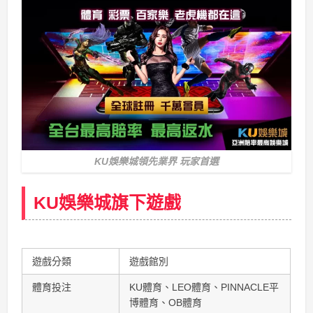
KU娛樂城領先業界 玩家首選
KU娛樂城旗下遊戲
遊戲分類
遊戲館別
體育投注
KU體育、LEO體育、PINNACLE平
博體育、OB體育