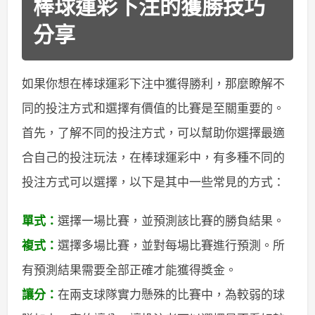
棒球運彩下注的獲勝技巧
分享
如果你想在棒球運彩下注中獲得勝利，那麼瞭解不
同的投注方式和選擇有價值的比賽是至關重要的。
首先，了解不同的投注方式，可以幫助你選擇最適
合自己的投注玩法，在棒球運彩中，有多種不同的
投注方式可以選擇，以下是其中一些常見的方式：
單式：
選擇一場比賽，並預測該比賽的勝負結果。
複式：
選擇多場比賽，並對每場比賽進行預測。所
有預測結果需要全部正確才能獲得獎金。
讓分：
在兩支球隊實力懸殊的比賽中，為較弱的球