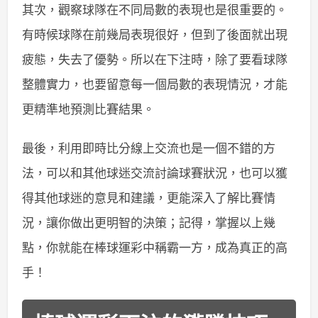
其次，觀察球隊在不同局數的表現也是很重要的。
有時候球隊在前幾局表現很好，但到了後面就出現
疲態，失去了優勢。所以在下注時，除了要看球隊
整體實力，也要留意每一個局數的表現情況，才能
更精準地預測比賽結果。
最後，利用即時比分線上交流也是一個不錯的方
法，可以和其他球迷交流討論球賽狀況，也可以獲
得其他球迷的意見和建議，更能深入了解比賽情
況，讓你做出更明智的決策；記得，掌握以上幾
點，你就能在棒球運彩中稱霸一方，成為真正的高
手！