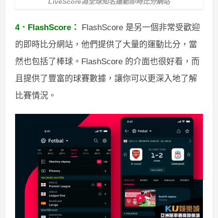
LiveScore為全球知名運動即時比分網站
4．FlashScore：
FlashScore 是另一個非常受歡迎
的即時比分網站，他們提供了大量的運動比分，當
然也包括了棒球。FlashScore 的介面也很好看，而
且提供了豐富的球賽數據，讓你可以更深入地了解
比賽情況。