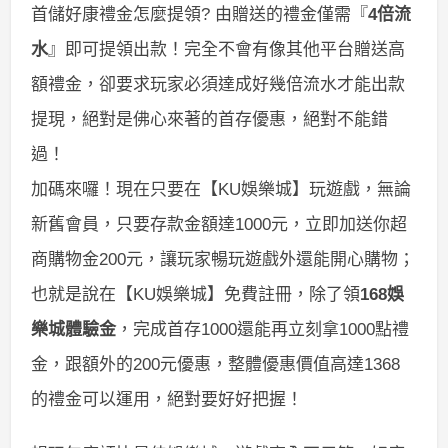
首儲好康禮金怎麼提領? 由贈送的禮金僅需『
4倍流
水
』即可提領出款！完全不會有像其他平台贈送高
額禮金，卻要求玩家必須達成好幾倍流水才能出款
提現，絕對是佛心來著的首存優惠，絕對不能錯
過！
加碼來囉！現在只要在【KU娛樂城】玩遊戲，無論
新舊會員，只要存款金額達1000元，立即加送你超
商購物金200元，讓玩家暢玩遊戲外還能開心購物；
也就是說在【KU娛樂城】免費註冊，除了領
168娛
樂城體驗金
，完成首存1000還能再立刻拿1000點禮
金，跟額外的200元優惠，整體優惠價值高達1368
的禮金可以運用，絕對要好好把握！