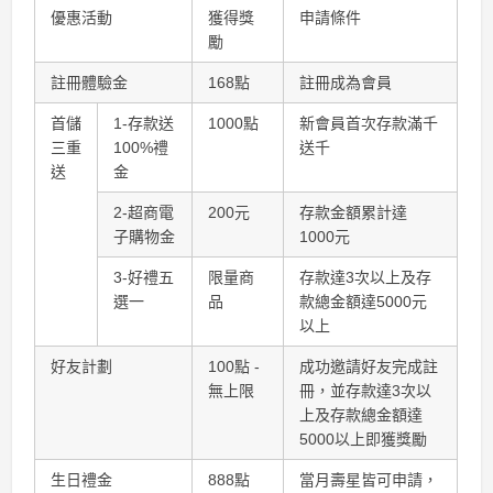
優惠活動
獲得獎
申請條件
勵
註冊體驗金
168點
註冊成為會員
首儲
1-存款送
1000點
新會員首次存款滿千
三重
100%禮
送千
送
金
2-超商電
200元
存款金額累計達
子購物金
1000元
3-好禮五
限量商
存款達3次以上及存
選一
品
款總金額達5000元
以上
好友計劃
100點 -
成功邀請好友完成註
無上限
冊，並存款達3次以
上及存款總金額達
5000以上即獲獎勵
生日禮金
888點
當月壽星皆可申請，