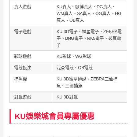
真人遊戲
KU真人、歐博真人、DG真人、
WM真人、SA真人、OG真人、HG
真人、OB真人
電子遊戲
KU 3D電子、福星電子、ZEBRA電
子、BNG電子、RK5電子、必贏電
子
彩球遊戲
KU彩球、WG彩球
電競投注
泛亞電競、OB電競
捕魚機
KU 3D鯊皇傳說、ZEBRA三仙捕
魚、三國捕魚
對戰遊戲
KU 3D對戰
KU娛樂城會員專屬優惠