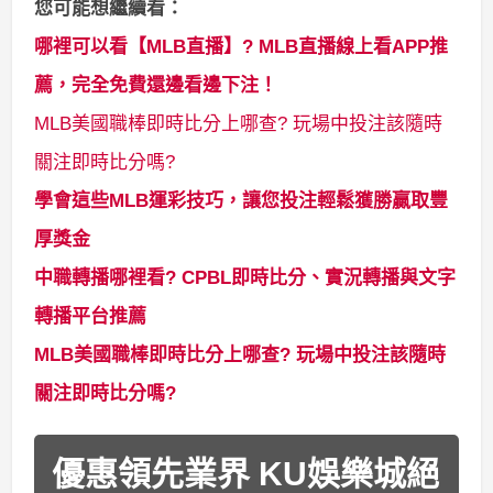
您可能想繼續看：
哪裡可以看【MLB直播】? MLB直播線上看APP推
薦，完全免費還邊看邊下注！
MLB美國職棒即時比分上哪查? 玩場中投注該隨時
關注即時比分嗎?
學會這些MLB運彩技巧，讓您投注輕鬆獲勝贏取豐
厚獎金
中職轉播哪裡看? CPBL即時比分、實況轉播與文字
轉播平台推薦
MLB美國職棒即時比分上哪查? 玩場中投注該隨時
關注即時比分嗎?
優惠領先業界 KU娛樂城絕