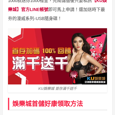
1000就送你1000禮金，完成儲值後只要私訊
【KU娛
樂城】官方LINE帳號
即可馬上申請！還加送時下最
夯的漫威系列-USB隨身碟！
KU娛樂城 首存滿千送千
娛樂城首儲好康領取方法