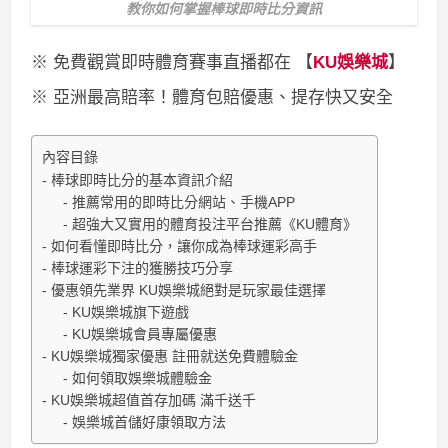
教你如何掌握棒球即時比分資訊
※ 免費觀賞即時體育賽事直播都在 【
KU娛樂城
】
※ 亞洲最高賠率！體育包賠優惠、提存快又安全
內容目錄
棒球即時比分的基本資訊介紹
推薦常用的即時比分網站、手機APP
超強大又實用的體育投注平台推薦《KU體育》
如何看懂即時比分，讓你成為棒球運彩高手
棒球運彩下注的獲勝技巧分享
優惠領先業界 KU娛樂城絕對是玩家最佳選擇
KU娛樂城旗下遊戲
KU娛樂城會員專屬優惠
KU娛樂城獨家優惠 註冊就送免費體驗金
如何領取娛樂城體驗金
KU娛樂城超值首存加碼 滿千送千
娛樂城首儲好康領取方法