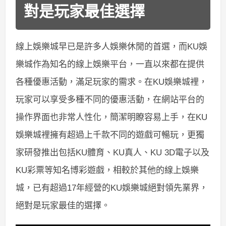
對是玩家最佳選擇
線上娛樂城早已是許多人娛樂休閒的首選，而KU娛
樂城作為知名的線上娛樂平台，一直以來都在提供
各種優惠活動，滿足玩家的需求。在KU娛樂城裡，
玩家可以享受多種不同的優惠活動，在網站平台的
操作界面也非常人性化，簡潔明瞭容易上手，在KU
娛樂城裡擁有超過上千款不同的遊戲可暢玩，更獨
家研發推出包括KU體育、KU真人、KU 3D電子以及
KU彩票等知名博彩遊戲，相較於其他的線上娛樂
城，已有超過17年經營的KU娛樂城絕對領先業界，
絕對是玩家最佳的選擇。