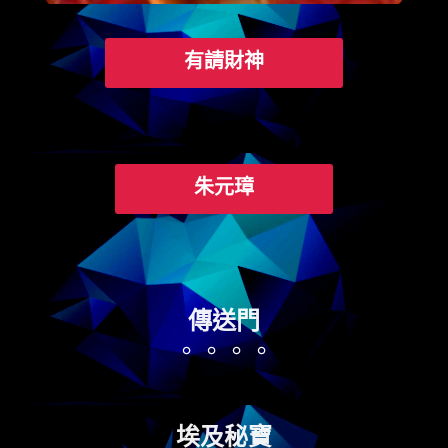
有請財神
朱元璋
傳送門
。。。。
埃及秘寶