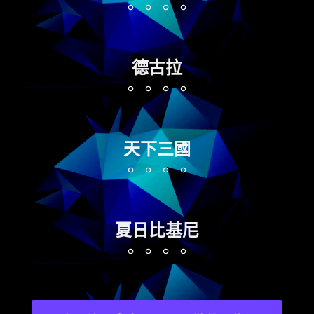
。。。。
德古拉
。。。。
天下三國
。。。。
夏日比基尼
。。。。