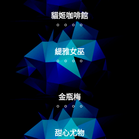
貓姬咖啡館
。。。。
緹雅女巫
。。。。
金瓶梅
。。。。
甜心尤物