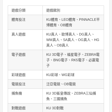
遊戲分類
遊戲館別
體育投注
KU體育、LEO體育、PINNACLE平
博體育、OB體育
真人遊戲
KU真人、歐博真人、DG真人、
WM真人、SA真人、OG真人、HG
真人、OB真人
電子遊戲
KU 3D電子、福星電子、ZEBRA電
子、BNG電子、RK5電子、必贏電
子
彩球遊戲
KU彩球、WG彩球
電競投注
泛亞電競、OB電競
捕魚機
KU 3D鯊皇傳說、ZEBRA三仙捕
魚、三國捕魚
對戰遊戲
KU 3D對戰