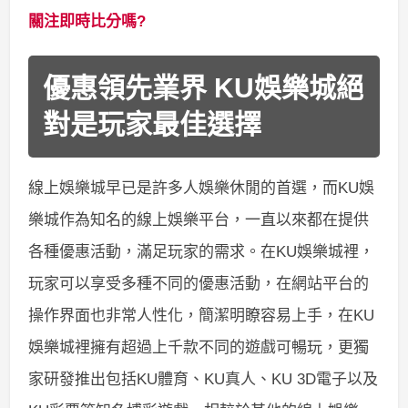
關注即時比分嗎?
優惠領先業界 KU娛樂城絕
對是玩家最佳選擇
線上娛樂城早已是許多人娛樂休閒的首選，而KU娛
樂城作為知名的線上娛樂平台，一直以來都在提供
各種優惠活動，滿足玩家的需求。在KU娛樂城裡，
玩家可以享受多種不同的優惠活動，在網站平台的
操作界面也非常人性化，簡潔明瞭容易上手，在KU
娛樂城裡擁有超過上千款不同的遊戲可暢玩，更獨
家研發推出包括KU體育、KU真人、KU 3D電子以及