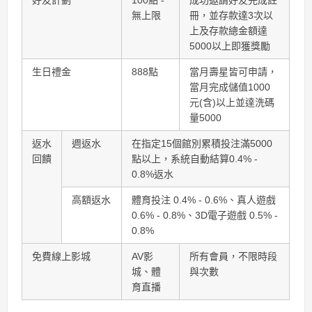
無上限
冊，並存款達3次以
上及存款總金額達
5000以上即獲獎勵
生日禮金
888點
當月壽星皆可申請，
當月完成儲值1000
元(含)以上並達洗碼
量5000
返水
週返水
在指定15個館別累積投注滿5000
回饋
點以上，系統自動結算0.4% -
0.8%返水
高額返水
體育投注 0.4% - 0.6%、真人遊戲
0.6% - 0.8%、3D電子遊戲 0.5% -
0.8%
免費線上影城
AV影
所有會員，不限時段
城、體
與次數
育直播