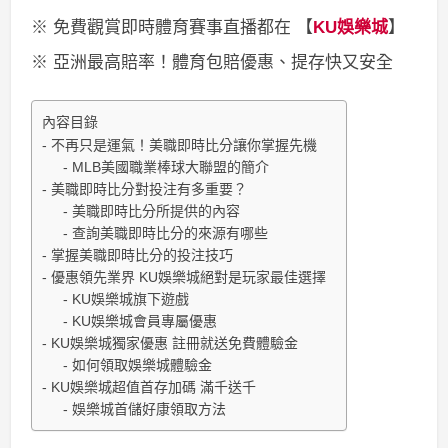
※ 免費觀賞即時體育賽事直播都在 【
KU娛樂城
】
※ 亞洲最高賠率！體育包賠優惠、提存快又安全
內容目錄
不再只是運氣！美職即時比分讓你掌握先機
MLB美國職業棒球大聯盟的簡介
美職即時比分對投注有多重要？
美職即時比分所提供的內容
查詢美職即時比分的來源有哪些
掌握美職即時比分的投注技巧
優惠領先業界 KU娛樂城絕對是玩家最佳選擇
KU娛樂城旗下遊戲
KU娛樂城會員專屬優惠
KU娛樂城獨家優惠 註冊就送免費體驗金
如何領取娛樂城體驗金
KU娛樂城超值首存加碼 滿千送千
娛樂城首儲好康領取方法