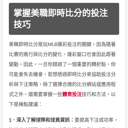
掌握美職即時比分的投注
技巧
美職即時比分是玩MLB運彩投注的關鍵，因為隨著
比賽的進行與比分的變化，運彩盤口也會因此跟著
變動，因此，一旦你錯過了一個重要的轉折點，你
可能會失去機會，若想透過即時比分來協助投注分
析與下注策略，除了選擇合適的比分網站或應用程
式之外，還需要掌握一些
體育投注
技巧和方法。以
下是幾點建議：
1．深入了解球隊和球員資訊：
要提高下注成功率，