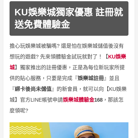
KU娛樂城獨家優惠 註冊就
送免費體驗金
擔心玩娛樂城被騙嗎? 還是怕在娛樂城儲值後沒有
想玩的遊戲? 先來領體驗金試玩就對了！【
KU娛樂
城
】獨家推出的註冊優惠，正是為每位新玩家所提
供的貼心服務，只要是完成『
娛樂城註冊
』並且
『
綁卡後尚未儲值
』的新會員，就可以向【KU娛樂
城】官方LINE帳號申請
娛樂城體驗金
168
，那該怎
麼領呢?