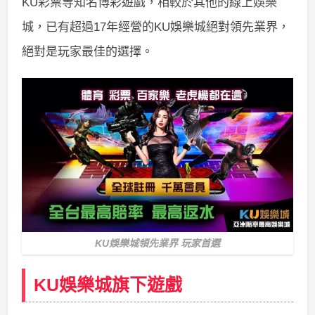
KU彩票等知名博彩遊戲，相較於其他的線上娛樂
城，已有超過17年經營的KU娛樂城絕對領先業界，
絕對是玩家最佳的選擇。
KU娛樂城領先業界 玩家首選
KU娛樂城旗下遊戲