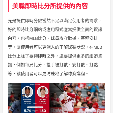
美職即時比分所提供的內容
光是提供即時分數當然不足以滿足使用者的需求，
好的即時比分網站或應用程式應當提供全面的資訊
內容，包括MLB比分、球員攻守數據、賽程安排
等，讓使用者可以更深入的了解球賽狀況，在MLB
比分上除了要夠即時之外，還要提供更多的細節資
訊，例如每局比分、投手被打數、安打數、打點
等，讓使用者可以更清楚地了解球賽進程。