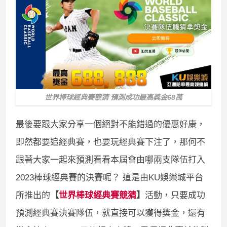
世界棒球經典賽競猜 預測成功最高獎金68萬
最後要跟大家分享一個絕對不能錯過的優惠好康，
即然都要追經典賽，也要玩經典賽下注了，那何不
跟著大家一起來預測看看本屆會由哪兩支隊伍打入
2023棒球經典賽的決賽呢？ 這是由KU娛樂城平台
所推出的
【
世界棒球經典賽競猜
】
活動，只要成功
預測經典賽決賽隊伍，就直接可以獲得獎金，還有