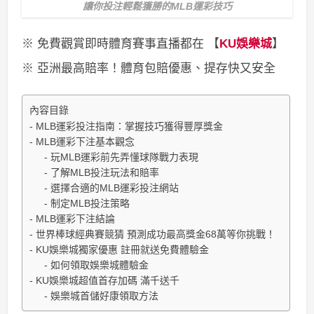
讓你投注輕鬆獲勝的MLB運彩技巧
※ 免費觀賞即時體育賽事直播都在 【
KU娛樂城
】
※ 亞洲最高賠率！體育包賠優惠、提存快又安全
內容目錄
MLB運彩投注指南：掌握技巧獲得豐厚獎金
MLB運彩下注基本觀念
玩MLB運彩前先弄懂球隊戰力表現
了解MLB投注玩法和賠率
選擇合適的MLB運彩投注網站
制定MLB投注策略
MLB運彩下注結論
世界棒球經典賽競猜 預測成功最高獎金68萬等你挑戰！
KU娛樂城獨家優惠 註冊就送免費體驗金
如何領取娛樂城體驗金
KU娛樂城超值首存加碼 滿千送千
娛樂城首儲好康領取方法