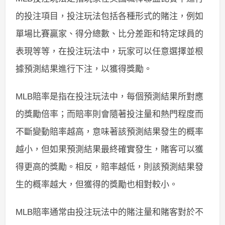
的投注項目，投注玩法包括各種形式的賭注，例如
單場比賽贏家、得分總數、比分差距和特定球員的
表現等等，在投注玩法中，玩家可以任意選擇並根
據預測結果進行下注，以獲得獎勵。
MLB賠率是指在投注玩法中，每個預測結果所對應
的獎勵倍率；而賠率則會隨著投注量和熱門程度而
不斷變動賠率越高，意味著該預測結果發生的概率
越小，但如果預測結果最終確實發生，賭客可以獲
得更高的獎勵。相反，賠率越低，則該預測結果發
生的概率越大，但獲得的獎勵也相對較小。
MLB賠率通常由投注玩法中的賭注量和賭客對於不