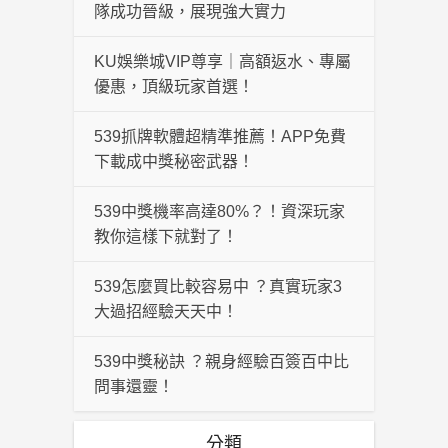
隊成功晉級，展現強大實力
KU娛樂城VIP尊享｜高額返水、專屬
優惠，頂級玩家首選！
539抓牌軟體超精準推薦！APP免費
下載成中獎秘密武器！
539中獎機率高達80%？！資深玩家
教你這樣下就對了！
539怎麼買比較容易中 ？真實玩家3
大過招經驗天天中！
539中獎秘訣 ？親身經驗百簽百中比
問事還靈！
分類