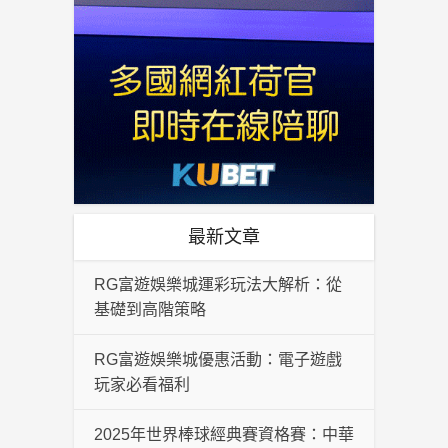
最新文章
RG富遊娛樂城運彩玩法大解析：從
基礎到高階策略
RG富遊娛樂城優惠活動：電子遊戲
玩家必看福利
2025年世界棒球經典賽資格賽：中華