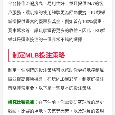
平台操作流暢度高、易用性好，並且提供24/7的客
戶服務，讓玩家的使用體驗更為舒適便捷。KU娛樂
城還提供豐富的優惠及獎金，例如首存100%優惠、
賽事返水等，讓玩家獲得更多的收益。因此，KU娛
樂城是運彩投注的一個非常不錯的選擇。
制定MLB投注策略
制定一個明確的投注策略可以幫助你更好地控制風
險並提高獲勝機會；在玩MLB運彩前，制定好投注
策略非常重要，以下是一些基本的投注策略：
研究比賽數據：
在下注前，你需要研究球隊的歷史
戰績，比賽的場地、天氣等因素，以及球員的表現