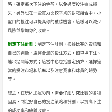
略，確定每次下注的金額，以免過度投注造成損
失，另外也在一些實力比較平均的對戰組合中，小
盤口的投注可以提高你的獲勝機會，這樣可以減少
風險並增加你的收益。
制定下注計劃：
制定下注計劃，根據比賽的資訊和
自己的判斷，選擇合適的投注方式，如單場下注、
連串過關等方式；這當中也包括設定預算、選擇適
當的投注市場和賠率以及注意賽事和球員的趨勢
等。
總之，在玩MLB運彩前，需要仔細研究比賽的各種
因素，制定好自己的投注策略和計劃，以提高下注
的成功率和總體收益。