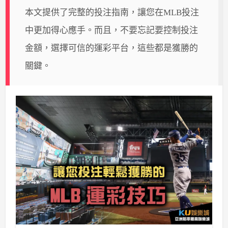
本文提供了完整的投注指南，讓您在MLB投注
中更加得心應手。而且，不要忘記要控制投注
金額，選擇可信的運彩平台，這些都是獲勝的
關鍵。