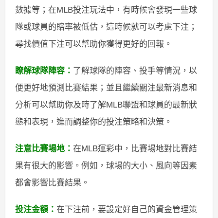
數據等；在MLB投注玩法中，有時候會發現一些球
隊或球員的賠率被低估，這時候就可以考慮下注；
尋找價值下注可以幫助你獲得更好的回報。
瞭解球隊陣容：
了解球隊的陣容、投手等情況，以
便更好地預測比賽結果；並且繼續關注最新消息和
分析可以幫助你及時了解MLB聯盟和球員的最新狀
態和表現，進而調整你的投注策略和決策。
注意比賽場地：
在MLB運彩中，比賽場地對比賽結
果有很大的影響。例如，球場的大小、風向等因素
都會影響比賽結果。
投注金額：
在下注前，要設定好自己的資金管理策