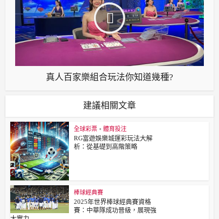
真人百家樂組合玩法你知道幾種?
建議相關文章
全球彩票
體育投注
•
RG富遊娛樂城運彩玩法大解
析：從基礎到高階策略
棒球經典賽
2025年世界棒球經典賽資格
賽：中華隊成功晉級，展現強
大實力