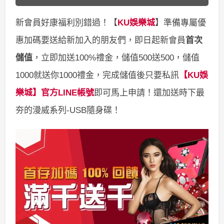
新會員好康福利別錯過！【
KU娛樂城
】準備專屬優
惠加碼要送給新加入的朋友們，即日起新會員
首次
儲值
，立即加送100%禮金，儲值500送500，儲值
1000就送你1000禮金，完成儲值後只要私訊
【KU娛
樂城】官方LINE帳號
即可馬上申請！還加送時下最
夯的漫威系列-USB隨身碟！