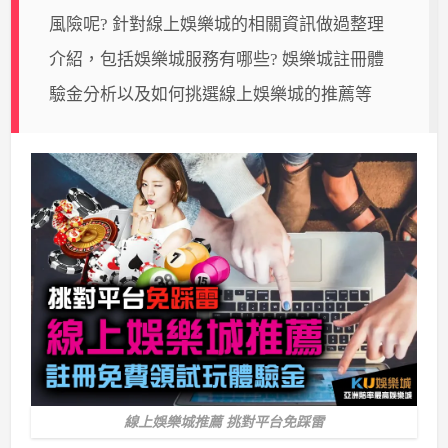
風險呢? 針對線上娛樂城的相關資訊做過整理
介紹，包括娛樂城服務有哪些? 娛樂城註冊體
驗金分析以及如何挑選線上娛樂城的推薦等
線上娛樂城推薦 挑對平台免踩雷