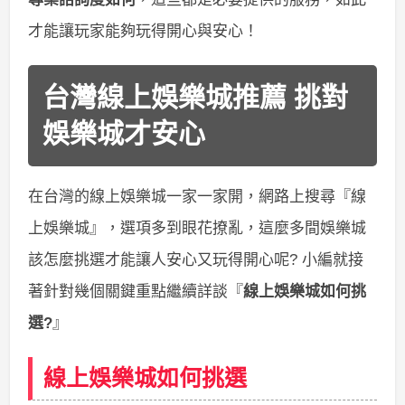
才能讓玩家能夠玩得開心與安心！
台灣線上娛樂城推薦 挑對
娛樂城才安心
在台灣的線上娛樂城一家一家開，網路上搜尋『線
上娛樂城』，選項多到眼花撩亂，這麼多間娛樂城
該怎麼挑選才能讓人安心又玩得開心呢? 小編就接
著針對幾個關鍵重點繼續詳談『
線上娛樂城如何挑
選?
』
線上娛樂城如何挑選