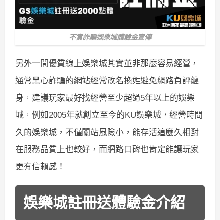
不實詐騙娛樂城體驗金宣傳
另外一間優質線上娛樂城其實並非那麼容易經營，
通常黑心詐騙的網站經常改名換姓避免網路負評纏
身，建議玩家最好找經營至少超過5年以上的娛樂
城，例如2005年就創立至今的KU娛樂城，經營時間
久的娛樂城，不僅關站風險小，能存活這麼久相對
在服務品質上也較好，而網路口碑也肯定能讓玩家
更有信賴感！
娛樂城註冊送體驗金介紹