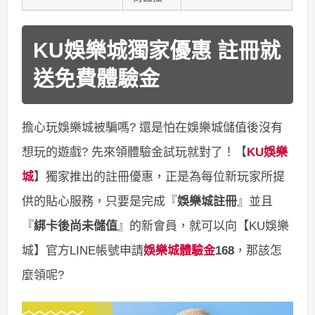
KU娛樂城獨家優惠 註冊就
送免費體驗金
擔心玩娛樂城被騙嗎? 還是怕在娛樂城儲值後沒有
想玩的遊戲? 先來領體驗金試玩就對了！【
KU娛樂
城
】獨家推出的註冊優惠，正是為每位新玩家所提
供的貼心服務，只要是完成『
娛樂城註冊
』並且
『
綁卡後尚未儲值
』的新會員，就可以向【KU娛樂
城】官方LINE帳號申請
娛樂城體驗金
168
，那該怎
麼領呢?