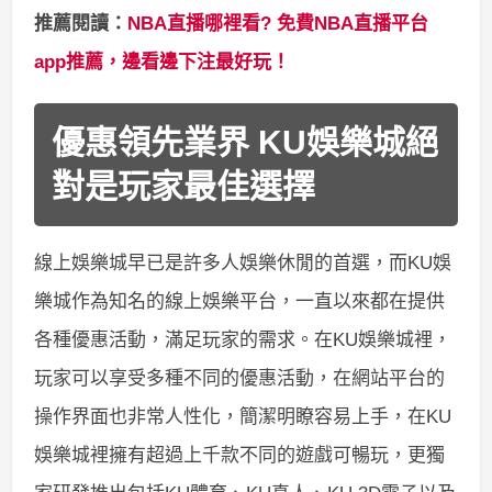
推薦閱讀：
NBA直播哪裡看? 免費NBA直播平台
app推薦，邊看邊下注最好玩！
優惠領先業界 KU娛樂城絕
對是玩家最佳選擇
線上娛樂城早已是許多人娛樂休閒的首選，而KU娛
樂城作為知名的線上娛樂平台，一直以來都在提供
各種優惠活動，滿足玩家的需求。在KU娛樂城裡，
玩家可以享受多種不同的優惠活動，在網站平台的
操作界面也非常人性化，簡潔明瞭容易上手，在KU
娛樂城裡擁有超過上千款不同的遊戲可暢玩，更獨