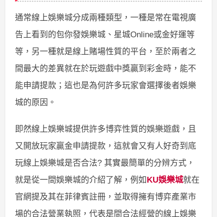
通常線上娛樂城分成兩種類型，一種是常在電視廣
告上看到的包你發娛樂城、星城Online或金好運等
等，另一種就是線上賭場性質的平台，至於兩者之
間最大的差異就在於玩遊戲中獎贏到彩金時，能不
能申請提款；這也是為何許多玩家會選擇後者娛樂
城的原因。
即然線上娛樂城提供許多博弈性質的娛樂遊戲，且
又開放玩家贏金申請提款，這就會又有人好奇到底
玩線上娛樂城是否合法? 其實最簡單的分辨方式，
就是從一間娛樂城的介紹了解，例如
KU娛樂城
就在
官網提及其在菲律賓註冊，並取得擁有博弈產業市
場的合法營業執照，代表是間合法經營的線上娛樂