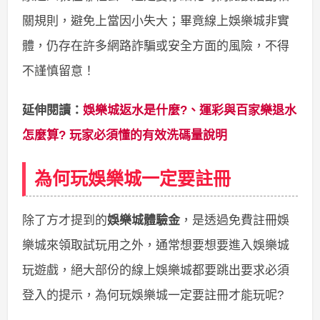
關規則，避免上當因小失大；畢竟線上娛樂城非實
體，仍存在許多網路詐騙或安全方面的風險，不得
不謹慎留意！
延伸閱讀：
娛樂城返水是什麼?、運彩與百家樂退水
怎麼算? 玩家必須懂的有效洗碼量說明
為何玩娛樂城一定要註冊
除了方才提到的
娛樂城體驗金
，是透過免費註冊娛
樂城來領取試玩用之外，通常想要想要進入娛樂城
玩遊戲，絕大部份的線上娛樂城都要跳出要求必須
登入的提示，為何玩娛樂城一定要註冊才能玩呢?