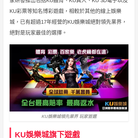
家研發推出包括KU體育、KU真人、KU 3D電子以及
KU彩票等知名博彩遊戲，相較於其他的線上娛樂
城，已有超過17年經營的KU娛樂城絕對領先業界，
絕對是玩家最佳的選擇。
KU娛樂城領先業界 玩家首選
KU娛樂城旗下遊戲