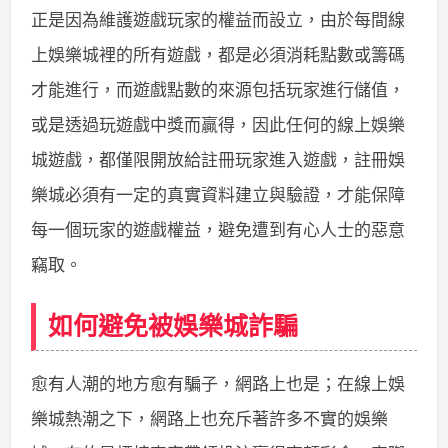
正是因為維護遊戲玩家的權益而設立，由於每間線
上娛樂城裡的所有遊戲，都是必須消耗點數或籌碼
才能進行，而遊戲點數的來源包括玩家進行儲值，
或是透過玩遊戲中獎而贏得，因此任何的線上娛樂
城遊戲，都僅限開放給註冊玩家進入遊戲，註冊娛
樂城必須有一定的真實資料建立與驗證，才能保障
每一個玩家的遊戲權益，避免遭到有心人士的惡意
竊取。
如何避免被娛樂城詐騙
愈有人潮的地方愈有騙子，網路上也是；在線上娛
樂城熱潮之下，網路上也充斥著許多不實的娛樂