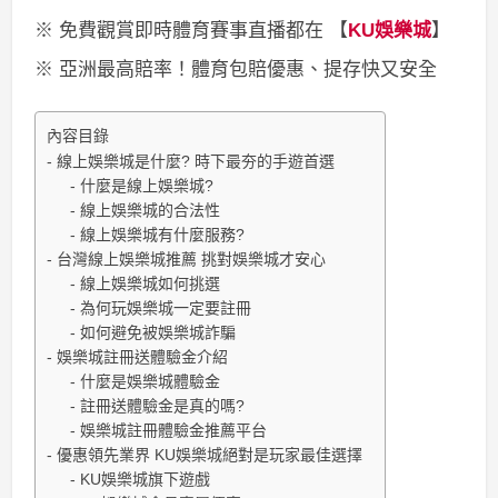
※ 免費觀賞即時體育賽事直播都在 【
KU娛樂城
】
※ 亞洲最高賠率！體育包賠優惠、提存快又安全
內容目錄
線上娛樂城是什麼? 時下最夯的手遊首選
什麼是線上娛樂城?
線上娛樂城的合法性
線上娛樂城有什麼服務?
台灣線上娛樂城推薦 挑對娛樂城才安心
線上娛樂城如何挑選
為何玩娛樂城一定要註冊
如何避免被娛樂城詐騙
娛樂城註冊送體驗金介紹
什麼是娛樂城體驗金
註冊送體驗金是真的嗎?
娛樂城註冊體驗金推薦平台
優惠領先業界 KU娛樂城絕對是玩家最佳選擇
KU娛樂城旗下遊戲