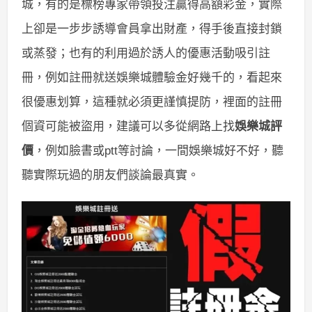
城，有的是標榜專家帶領投注贏得高額彩金，實際
上卻是一步步誘導會員拿出財產，得手後直接封鎖
或蒸發；也有的利用過於誘人的優惠活動吸引註
冊，例如註冊就送娛樂城體驗金好幾千的，看起來
很優惠划算，這種就必須更謹慎提防，裡面的註冊
個資可能被盜用，建議可以多從網路上找
娛樂城評
價
，例如臉書或ptt等討論，一間娛樂城好不好，聽
聽實際玩過的朋友們談論最真實。