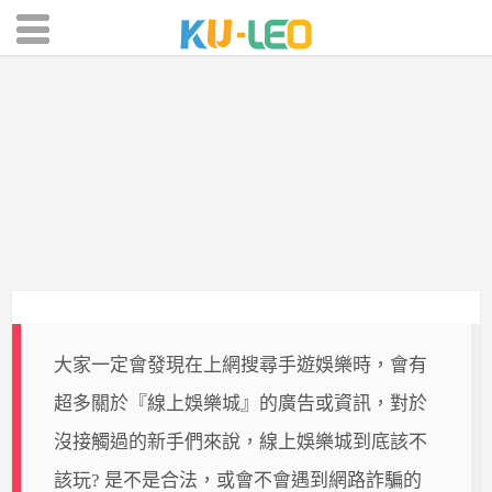
KU娛樂
KU娛樂城
關於KU
大家一定會發現在上網搜尋手遊娛樂時，會有
超多關於『線上娛樂城』的廣告或資訊，對於
沒接觸過的新手們來說，線上娛樂城到底該不
該玩? 是不是合法，或會不會遇到網路詐騙的