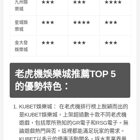
九州娛
★★★
★★★
★★★★
樂城
星城娛
★★★
★★★★
★★★
樂城
金大發
★★★
★★★
★★★
娛樂城
老虎機娛樂城推薦TOP 5
的優勢特色：
KUBET娛樂城： 在老虎機排行榜上脫穎而出的
是KUBET娛樂城，上架超過數十款不同老虎機
遊戲，包括眾所熟知的GR電子和RSG電子。無
論遊戲熱門與否，這裡都能滿足玩家的需求。
KUBET以多元的優惠活動聞名，返水率業界最