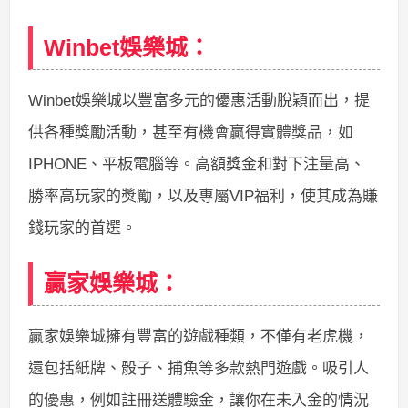
Winbet娛樂城：
Winbet娛樂城以豐富多元的優惠活動脫穎而出，提
供各種獎勵活動，甚至有機會贏得實體獎品，如
IPHONE、平板電腦等。高額獎金和對下注量高、
勝率高玩家的獎勵，以及專屬VIP福利，使其成為賺
錢玩家的首選。
贏家娛樂城：
贏家娛樂城擁有豐富的遊戲種類，不僅有老虎機，
還包括紙牌、骰子、捕魚等多款熱門遊戲。吸引人
的優惠，例如註冊送體驗金，讓你在未入金的情況