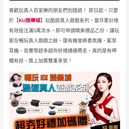
喜歡玩真人百家樂的朋友們別錯過！ 即日起，只要
於【
KU娛樂城
】玩酷遊真人遊戲系列，當月累計達
有效投注滿5萬流水，即可申請精美禮品乙份，讓玩
家在暢玩真人遊戲之餘，還有機會將香氛機、藍芽
耳機、音響等超多超夯好禮通通帶走，真的是有呷
擱有掠，獎上加獎雙重享受！