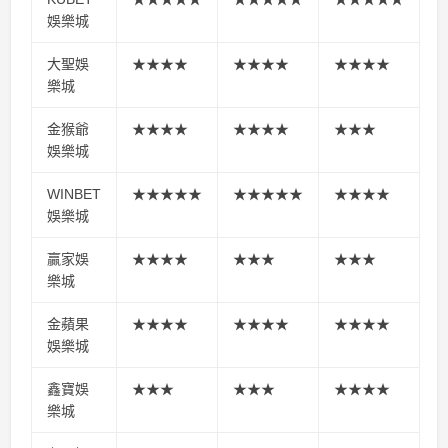
娛樂城
大聖娛
★★★★
★★★★
★★★★
樂城
金猴爺
★★★★
★★★★
★★★
娛樂城
WINBET
★★★★★
★★★★★
★★★★
娛樂城
贏家娛
★★★★
★★★
★★★
樂城
金蘋果
★★★★
★★★★
★★★★
娛樂城
鑫寶娛
★★★
★★★
★★★★
樂城