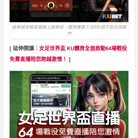
娛樂城攻略掌握線上娛樂城、體育賽事下注的5個不容忽視竅
門
[ 延伸閱讀：
女足世界盃 KU體育全面啟動64場戰役
免費直播陪您跨越激情！
]