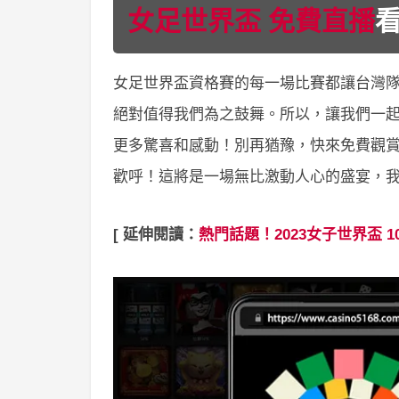
女足世界盃 免費直播
女足世界盃資格賽的每一場比賽都讓台灣
絕對值得我們為之鼓舞。所以，讓我們一起
更多驚喜和感動！
別再猶豫，快來免費觀
歡呼！這將是一場無比激動人心的盛宴，
[ 延伸閱讀：
熱門話題！2023女子世界盃 