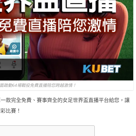
面啟動64場戰役免費直播陪您跨越激情！
薦一款完全免費、賽事齊全的女足世界盃直播平台給您，讓
精彩比賽！