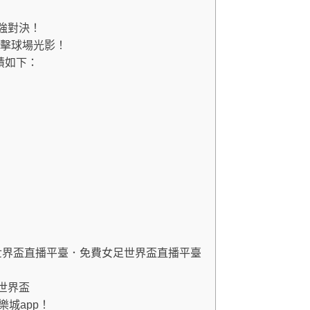
8強對決！
直擊球場光影！
績如下：
：
：
世界盃直播平臺．免費女足世界盃直播平臺
世界盃
樂城app！