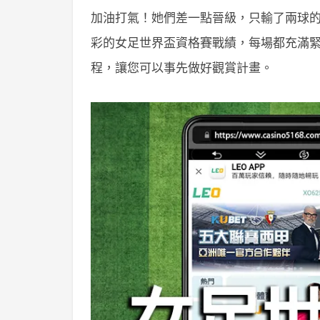
加油打氣！她們差一點晉級，只輸了兩球的
彩的女足世界盃資格賽戰績，每場都充滿緊
程，讓您可以事先做好觀賞計畫。