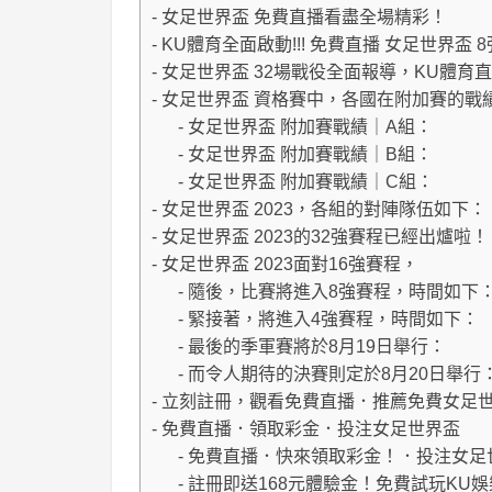
女足世界盃 免費直播看盡全場精彩！
KU體育全面啟動!!! 免費直播 女足世界盃 
女足世界盃 32場戰役全面報導，KU體育
女足世界盃 資格賽中，各國在附加賽的戰
女足世界盃 附加賽戰績｜A組：
女足世界盃 附加賽戰績｜B組：
女足世界盃 附加賽戰績｜C組：
女足世界盃 2023，各組的對陣隊伍如下：
女足世界盃 2023的32強賽程已經出爐啦！
女足世界盃 2023面對16強賽程，
隨後，比賽將進入8強賽程，時間如下
緊接著，將進入4強賽程，時間如下：
最後的季軍賽將於8月19日舉行：
而令人期待的決賽則定於8月20日舉行
立刻註冊，觀看免費直播．推薦免費女足
免費直播．領取彩金．投注女足世界盃
免費直播．快來領取彩金！．投注女足
註冊即送168元體驗金！免費試玩KU娛