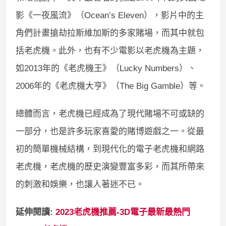
影《一夜風流》（Ocean’s Eleven），影片中的主
角們計畫搶劫拉斯維加斯的多家賭場，而其中就包
括老虎機。此外，也有不少電影以老虎機為主題，
如2013年的《老虎機王》（Lucky Numbers）、
2006年的《老虎機大亨》（The Big Gamble）等。
總體而言，老虎機已經成為了現代賭場不可或缺的
一部分，也是許多玩家喜愛的賭博遊戲之一。從最
初的簡單機械結構，到現代化的電子老虎機和網路
老虎機，老虎機的歷史演變豐富多彩，而其所帶來
的刺激和娛樂，也讓人著迷不已。
延伸閱讀:
2023老虎機推薦-3D電子最新最熱門