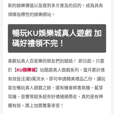
新的娛樂價值以及達到多方普及的目的，成為具有
領導指標性的娛樂網站。
暢玩KU娛樂城真人遊戲 加
碼好禮領不完！
喜歡玩真人百家樂的朋友們別錯過！ 即日起，只要
於【
KU娛樂城
】玩酷遊真人遊戲系列，當月累計達
有效投注滿5萬流水，即可申請精美禮品乙份，讓玩
家在暢玩真人遊戲之餘，還有機會將香氛機、藍芽
耳機、音響等超多超夯好禮通通帶走，真的是有呷
擱有掠，獎上加獎雙重享受！