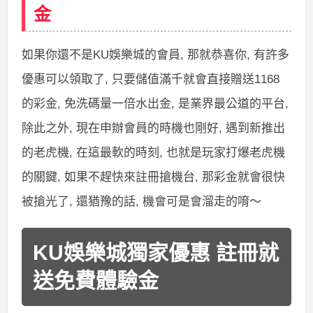
金
如果你還不是KU娛樂城的會員, 那就恭喜你, 有許多
優惠可以領取了, 只要儲值滿千就會直接贈送1168
的彩金, 免洗碼量一倍水出金, 是業界最公道的平台,
除此之外, 現在申辦會員的時機也剛好, 遇到新推出
的老虎機, 在這最軟的時刻, 也就是玩家打爆老虎機
的關鍵, 如果不趕快來註冊搶機台, 那彩金就會很快
被搶光了, 還猶豫的話, 機會可是會溜走的唷～
KU娛樂城獨家優惠 註冊就
送免費體驗金