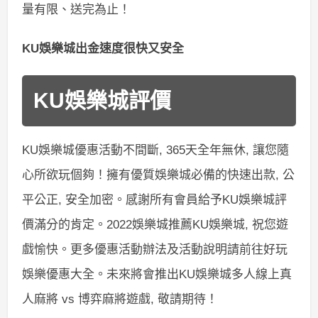
量有限、送完為止！
KU娛樂城出金速度很快又安全
KU娛樂城評價
KU娛樂城優惠活動不間斷, 365天全年無休, 讓您隨
心所欲玩個夠！擁有優質娛樂城必備的快速出款, 公
平公正, 安全加密。感謝所有會員給予KU娛樂城評
價滿分的肯定。2022娛樂城推薦KU娛樂城, 祝您遊
戲愉快。更多優惠活動辦法及活動說明請前往好玩
娛樂優惠大全。未來將會推出KU娛樂城多人線上真
人麻將 vs 博弈麻將遊戲, 敬請期待！