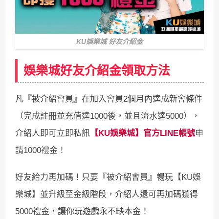
KU娛樂城 好友介紹金
娛樂城好友介紹金領取方法
凡『被介紹會員』在加入會員2個月內達成新會條件
（完成註冊並充值達1000後，並且流水達5000），
介紹人即可立即私訊
【KU娛樂城】官方LINE帳號
申
請1000禮金！
好友給力再加碼！只要『被介紹會員』暢玩【KU娛
樂城】並升級至金級階段，介紹人還可再加碼獲得
5000禮金，讓你玩遊戲永不缺本金！