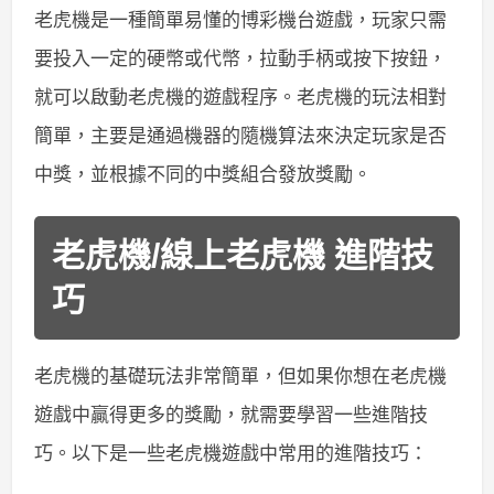
老虎機是一種簡單易懂的博彩機台遊戲，玩家只需
要投入一定的硬幣或代幣，拉動手柄或按下按鈕，
就可以啟動老虎機的遊戲程序。老虎機的玩法相對
簡單，主要是通過機器的隨機算法來決定玩家是否
中獎，並根據不同的中獎組合發放獎勵。
老虎機/線上老虎機 進階技
巧
老虎機的基礎玩法非常簡單，但如果你想在老虎機
遊戲中贏得更多的獎勵，就需要學習一些進階技
巧。以下是一些老虎機遊戲中常用的進階技巧：