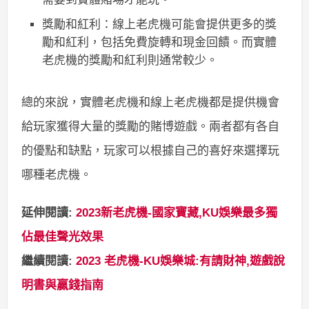
獎勵和紅利：線上老虎機可能會提供更多的獎
勵和紅利，包括免費旋轉和現金回饋。而實體
老虎機的獎勵和紅利則通常較少。
總的來說，實體老虎機和線上老虎機都是提供機會
給玩家獲得大量的獎勵的賭博遊戲。兩者都有各自
的優點和缺點，玩家可以根據自己的喜好來選擇玩
哪種老虎機。
延伸閱讀:
2023新老虎機-國家寶藏,KU娛樂最多獨
佔最佳聲光效果
繼續閱讀:
2023 老虎機-KU娛樂城:有請財神,遊戲說
明書與贏錢指南