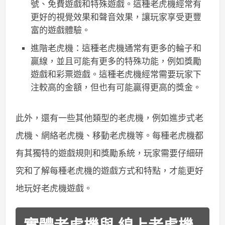
號、免費遊戲和特殊遊戲。這種老虎機經常有
更好的視覺效果和聲音效果，讓玩家享受更豐
富的遊戲體驗。
進階老虎機：這種老虎機通常有更多的輪子和
贏線，並且可能有更多的特殊功能，例如獎勵
遊戲和彩票遊戲。這種老虎機經常需要玩家下
注較高的金額，但也有可能贏得更高的獎金。
此外，還有一些其他類型的老虎機，例如進步式老
虎機、網絡老虎機、移動老虎機等。每種老虎機都
有其獨特的遊戲規則和獎勵系統，玩家需要仔細研
究和了解每種老虎機的遊戲方式和特點，才能更好
地玩好老虎機遊戲。