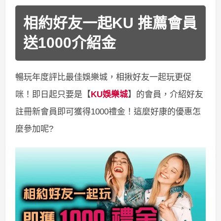
相約好友一起KU 推薦會員
送1000介紹金
暢玩年度評比最佳娛樂城，相揪好友一起玩更促
咪！即日起只要是【
KU娛樂城
】的會員，介紹好友
註冊新會員即可獲得1000禮金！這麼好康的優惠怎
麼參加呢?