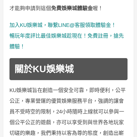
才能夠申請到這個
免費娛樂城體驗金
喔！
加入KU娛樂城，聯繫LINE@客服領取體驗金！
暢玩年度評比最佳娛樂城趁現在！
免費註冊
，搶先
體驗！
關於KU娛樂城
KU娛樂城旨在創造一個安全可靠，即時便利，公平
公正，專業營運的優質娛樂服務平台，強調的讓會
員不受時空的限制，24小時隨時上線就可以參與一
個公平公正的遊戲，亦可以享受到與世界各地玩家
切磋的樂趣，我們秉持以客為尊的態度，創造出嶄