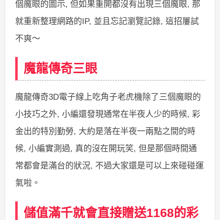
個魔眼的圖示, 但如果重開都沒有出現三個魔眼, 那
就重新整理網路的IP, 並且忘記瀏覽記錄, 這招屢試
不爽～
魔龍傳奇三眼
魔龍傳奇3D電子線上吃角子老虎機除了三個魔眼的
小技巧之外, 小編還發現通常在半夜人少的時候, 彩
金出的特別勤勞, 大約是落在半夜一兩點之間的時
候, 小編實測過, 真的沒在開玩笑, 但是那個時間通
常都會是滿台的狀況, 不過大家還是可以上來碰碰運
氣啦。
儲值滿千就會直接贈送1168的彩