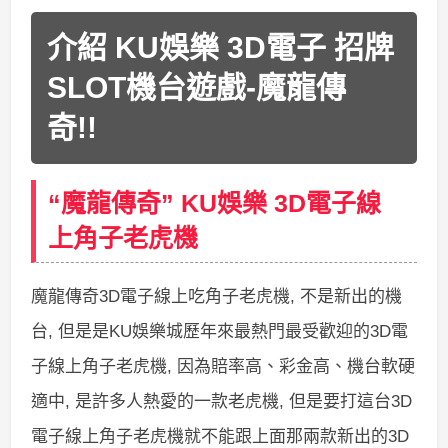
介紹 KU娛樂 3D電子 招牌
SLOT機台遊戲-魔龍傳
奇!!
“魔龍傳奇” KU娛樂 3D電子線
上角子老虎機
魔龍傳奇3D電子線上吃角子老虎機, 不是新出的機
台, 但是是KU娛樂城歷年來最熱門最受歡迎的3D電
子線上角子老虎機, 因為賠率高、彩金高、機台軟硬
適中, 是許多人熱愛的一款老虎機, 但是要打這台3D
電子線上角子老虎機就不能跟上面那兩款新出的3D