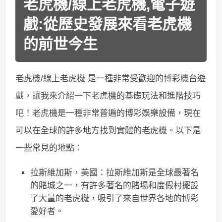
老虎機/線上老虎機,電子遊
戲:從歷史發展來看老虎機
的前世今生
老虎機/線上老虎機 是一種非常受歡迎的博彩機台遊
戲，讓我來介紹一下老虎機的基礎玩法和進階技巧
吧！老虎機是一種非常普遍的博彩娛樂設備，現在
可以在全球的許多地方找到實體的老虎機。以下是
一些常見的地點：
拉斯維加斯，美國：拉斯維加斯是全球最著名
的賭城之一，有許多著名的賭場和度假村擺設
了大量的老虎機，吸引了來自世界各地的博彩
愛好者。