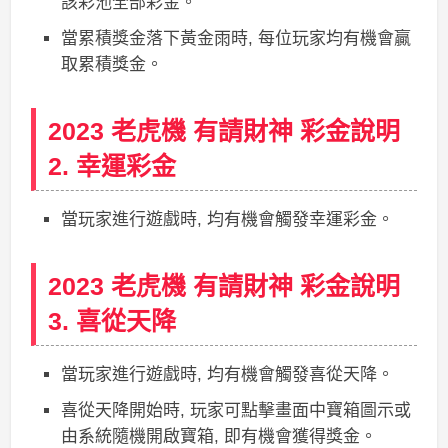
該彩池全部彩金。
當累積獎金落下黃金雨時, 每位玩家均有機會贏
取累積獎金。
2023 老虎機 有請財神 彩金說明
2. 幸運彩金
當玩家進行遊戲時, 均有機會觸發幸運彩金。
2023 老虎機 有請財神 彩金說明
3. 喜從天降
當玩家進行遊戲時, 均有機會觸發喜從天降。
喜從天降開始時, 玩家可點擊畫面中寶箱圖示或
由系統隨機開啟寶箱, 即有機會獲得獎金。