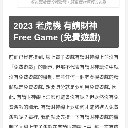
每次開始新的轉動時，將重新計算消去次數
2023 老虎機 有請財神
Free Game (免費遊戲)
前面已經有提到, 線上電子遊戲有請財神線上並沒有
「免費遊戲」的圖示, 但那不代表有請財神玩法中就
沒有免費遊戲的機制, 畢竟任何一個老虎機遊戲的精
髓就是免費遊戲, 想要賺分就是要利用免費遊戲, 因
此, 有請財神線上怎麼可能會沒有呢？但既然沒有免
費遊戲的圖示, 有請財神線上要如何才能夠進入免費
遊戲呢？這裡, 我們就要先提一下有請財神遊戲的機
制了。線上電子遊戲在有請財神線上中, 每一次有成