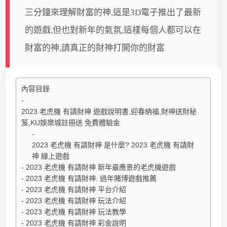
三分鐘來理解財富的神,這是3D電子推出了最新
的遊戲,但也對新年的氣氛,這樣每個人都可以在
財富的神,請真正的財神打開你的財富
內容目錄
2023 老虎機 有請財神 遊戲說明書,迎春納福,財神送財秘
笈,KU娛樂城註冊送 免費體驗金
2023 老虎機 有請財神 是什麼? 2023 老虎機 有請財
神 線上遊戲
2023 老虎機 有請財神 新年最應景的老虎機遊戲
2023 老虎機 有請財神: 過年賭博遊戲推薦
2023 老虎機 有請財神 平台介紹
2023 老虎機 有請財神 玩法介紹
2023 老虎機 有請財神 玩法教學
2023 老虎機 有請財神 彩金說明