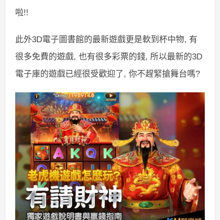
啦!!
此外3D電子圖書館的最新遊戲更是軟到杯中物, 有
很多免費的遊戲, 也有很多彩票的錢, 所以最新的3D
電子庫的遊戲已經很受歡迎了, 你不趕緊搶舞台嗎?