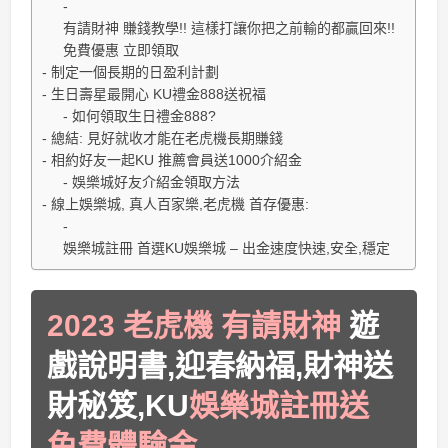
有請財神 賺錢教學!! 這樣打讓你把之前輸的都贏回來!!
免費優惠 立即領取
制定一個長期的日盈利計劃
生日壽星最開心 KU禮金888送祝福
如何領取生日禮金888?
總結: 見好就收才能在老虎機長期賺錢
相約好友一起KU 推薦會員送1000介紹金
娛樂城好友介紹金領取方法
線上娛樂城, 真人百家樂,老虎機 首存優惠:
娛樂城註冊 首選KU娛樂城 – 出金速度快速,安全,穩定
2023 老虎機
有請財神
遊
戲說明書,迎春納福,財神送
財秘笈,KU
娛樂城註冊送
免費體驗金