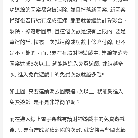
功連線的圖案都會被消除, 並且掉落新圖案, 新圖案
掉落後若持續有達成連線, 那麼就會繼續計算彩金、
消除、掉落新圖示, 且這個次數是沒有上限的, 要是
幸運的話, 拉霸一次就連線成功數十條賠付線, 也不
是不可能的。而只要在有請財神遊戲中, 連線並消去
圖案達成5次以上, 就能夠進入免費遊戲, 連線越多
次, 進入免費遊戲中的免費次數就越多哦!!
如上圖, 只要連續消去圖案達5次以上, 就能夠進入
免費遊戲, 是不是非常簡單呢？
而在進入線上電子遊戲有請財神遊戲中的免費遊戲
後, 只要有達成累積消除的次數, 就會將某些圖案轉