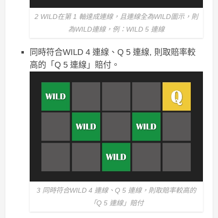
2 WILD在第 1 軸達成連線，且連線全為WILD圖示，則
為WILD連線，例：WILD 5 連線
同時符合WILD 4 連線、Q 5 連線, 則取賠率較
高的「Q 5 連線」賠付。
3 同時符合WILD 4 連線、Q 5 連線，則取賠率較高的
「Q 5 連線」賠付