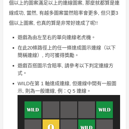
個以上的圖案滿足以上的連線圖案, 那麼就都算是連
線成功, 當然, 有越多圖案當然賠率會更多, 但只要3
個以上圖案, 也真的算是非常好達成了呢!!
遊戲為由左至右的單向連線老虎機。
在此20條路徑上的任一條達成圖示連線（以下
簡稱連線）, 均可獲得獎勵。
遊戲百搭圖示含賠率, 請參考以下判定連線方
式。
WILD在第 1 軸達成連線, 但連線中間有一般圖
示, 則為一般連線, 例：Q 5 連線。