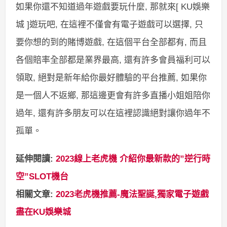
如果你還不知道過年遊戲要玩什麼, 那就來[ KU娛樂
城 ]遊玩吧, 在這裡不僅會有電子遊戲可以選擇, 只
要你想的到的賭博遊戲, 在這個平台全部都有, 而且
各個賠率全部都是業界最高, 還有許多會員福利可以
領取, 絕對是新年給你最好體驗的平台推薦, 如果你
是一個人不返鄉, 那這邊更會有許多直播小姐姐陪你
過年, 還有許多朋友可以在這裡認識絕對讓你過年不
孤單。
延伸閱讀:
2023線上老虎機 介紹你最新款的”逆行時
空”SLOT機台
相關文章:
2023老虎機推薦-魔法聖誕,獨家電子遊戲
盡在KU娛樂城