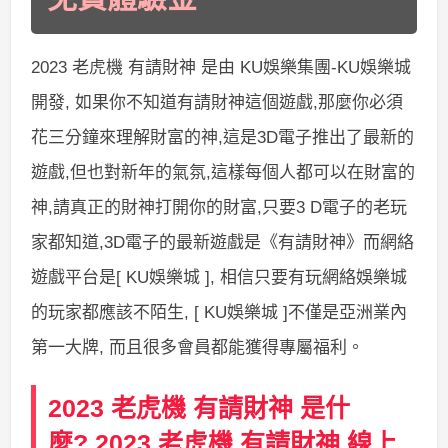
2023 老虎機 有請財神 是由 KU娛樂集團-KU娛樂城
開發, 如果你不知道有請財神這個遊戲,那麼你必須
花三分鐘來理解財富的神,這是3D電子推出了最新的
遊戲,但也對新年的氣氛,這樣每個人都可以在財富的
神,請真正的財神打開你的財富,只要3 D電子的老玩
家都知道,3D電子的最新遊戲是《有請財神》而網絡
遊戲平台是[ KU娛樂城 ], 相信只要有玩網絡娛樂城
的玩家都應該不陌生, [ KU娛樂城 ]不僅是亞洲業內
第一大牌, 而且很多會員都能獲得專屬福利。
2023 老虎機 有請財神 是什
麼? 2023 老虎機 有請財神 線上