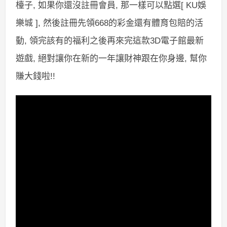
檯子, 如果你還沒註冊會員, 那一樣可以點選[ KU娛
樂城 ], 然後註冊先領668的彩金還有體育包賠的活
動, 領完該有的福利之後再來完這款3D電子館最新
遊戲, 絕對讓你在新的一年讓財神跟在你身邊, 幫你
賺大錢啦!!