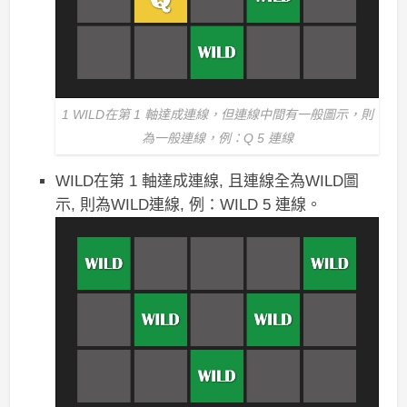
1 WILD在第 1 軸達成連線，但連線中間有一般圖示，則
為一般連線，例：Q 5 連線
WILD在第 1 軸達成連線, 且連線全為WILD圖
示, 則為WILD連線, 例：WILD 5 連線。