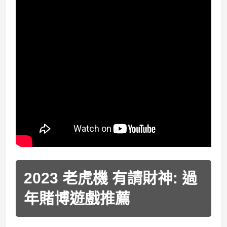
2023 老虎機 有請財神: 過
年賭博遊戲推薦