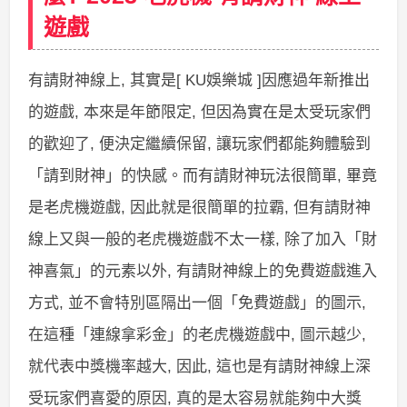
遊戲
有請財神線上, 其實是[ KU娛樂城 ]因應過年新推出
的遊戲, 本來是年節限定, 但因為實在是太受玩家們
的歡迎了, 便決定繼續保留, 讓玩家們都能夠體驗到
「請到財神」的快感。而有請財神玩法很簡單, 畢竟
是老虎機遊戲, 因此就是很簡單的拉霸, 但有請財神
線上又與一般的老虎機遊戲不太一樣, 除了加入「財
神喜氣」的元素以外, 有請財神線上的免費遊戲進入
方式, 並不會特別區隔出一個「免費遊戲」的圖示,
在這種「連線拿彩金」的老虎機遊戲中, 圖示越少,
就代表中獎機率越大, 因此, 這也是有請財神線上深
受玩家們喜愛的原因, 真的是太容易就能夠中大獎