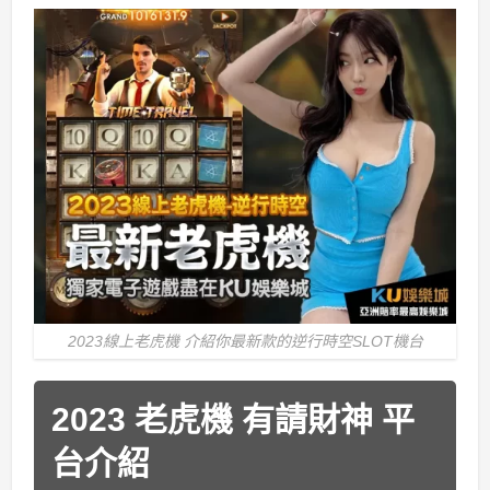
2023線上老虎機 介紹你最新款的逆行時空SLOT機台
2023 老虎機 有請財神 平
台介紹