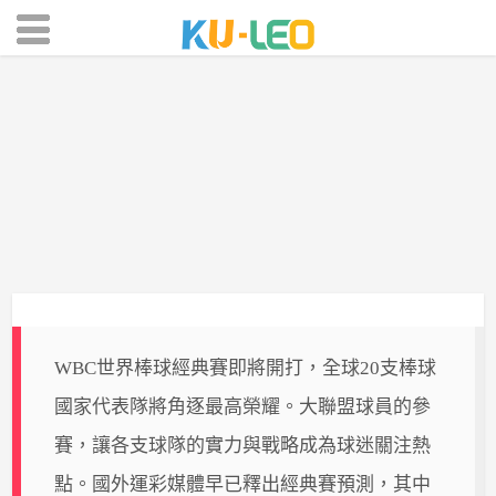
MLB棒球
棒球經典賽
體育投注
WBC世界棒球經典賽即將開打，全球20支棒球
國家代表隊將角逐最高榮耀。大聯盟球員的參
賽，讓各支球隊的實力與戰略成為球迷關注熱
點。國外運彩媒體早已釋出經典賽預測，其中