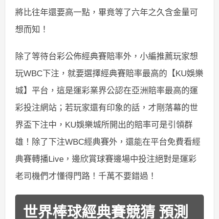
將比往年還要高一點，畢竟等了六年之久含金量可
想而知！
除了等待台彩公佈經典賽賠率外，小編推薦玩家想
玩WBC下注，就要選擇經典賽賠率最高的【KU娛樂
城】平台，這是運彩業界公認在亞洲賠率最高的運
彩投注網站；若玩家還有印象的話，才剛落幕的世
界盃下注中，KU娛樂城所開出的賠率可是引領群
雄！除了下注WBC經典賽外，還能在平台免費看經
典賽轉播Live，邊欣賞球賽邊場中投注絕對是運彩
老司機們才懂得門路！千萬不要錯過！
世界棒球經典賽競猜 預測