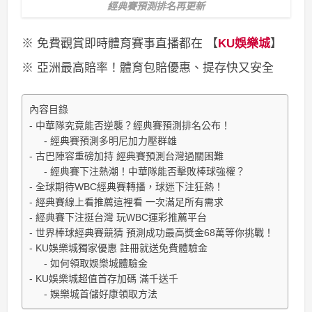
經典賽預測排名再更新
※ 免費觀賞即時體育賽事直播都在 【
KU娛樂城
】
※ 亞洲最高賠率！體育包賠優惠、提存快又安全
內容目錄
中華隊究竟能否逆襲？經典賽預測排名公布！
經典賽預測多明尼加力壓群雄
古巴陣容重磅加持 經典賽預測台灣過關困難
經典賽下注熱潮！中華隊能否擊敗棒球強權？
全球期待WBC經典賽轉播，球迷下注狂熱！
經典賽線上看推薦這裡看 一次滿足所有需求
經典賽下注挺台灣 玩WBC運彩推薦平台
世界棒球經典賽競猜 預測成功最高獎金68萬等你挑戰！
KU娛樂城獨家優惠 註冊就送免費體驗金
如何領取娛樂城體驗金
KU娛樂城超值首存加碼 滿千送千
娛樂城首儲好康領取方法