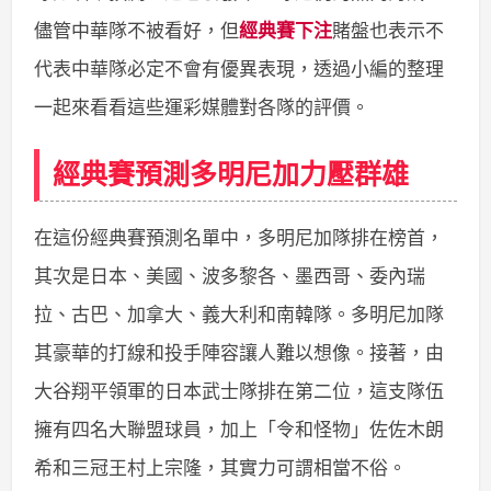
儘管中華隊不被看好，但
經典賽下注
賭盤也表示不
代表中華隊必定不會有優異表現，透過小編的整理
一起來看看這些運彩媒體對各隊的評價。
經典賽預測多明尼加力壓群雄
在這份經典賽預測名單中，多明尼加隊排在榜首，
其次是日本、美國、波多黎各、墨西哥、委內瑞
拉、古巴、加拿大、義大利和南韓隊。多明尼加隊
其豪華的打線和投手陣容讓人難以想像。接著，由
大谷翔平領軍的日本武士隊排在第二位，這支隊伍
擁有四名大聯盟球員，加上「令和怪物」佐佐木朗
希和三冠王村上宗隆，其實力可謂相當不俗。