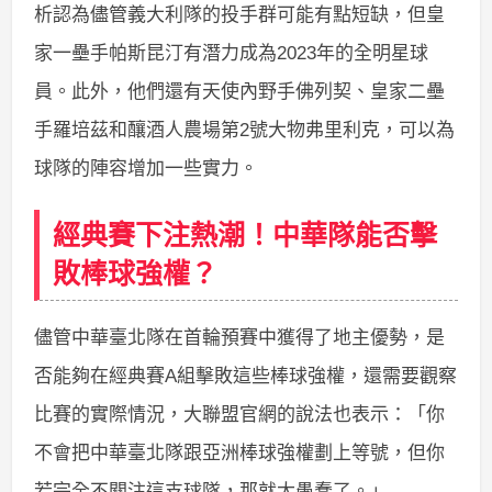
析認為儘管義大利隊的投手群可能有點短缺，但皇
家一壘手帕斯昆汀有潛力成為2023年的全明星球
員。此外，他們還有天使內野手佛列契、皇家二壘
手羅培茲和釀酒人農場第2號大物弗里利克，可以為
球隊的陣容增加一些實力。
經典賽下注熱潮！中華隊能否擊
敗棒球強權？
儘管中華臺北隊在首輪預賽中獲得了地主優勢，是
否能夠在經典賽A組擊敗這些棒球強權，還需要觀察
比賽的實際情況，大聯盟官網的說法也表示：「你
不會把中華臺北隊跟亞洲棒球強權劃上等號，但你
若完全不關注這支球隊，那就太愚蠢了。」