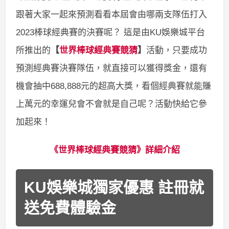
跟著大家一起來預測看看本屆會由哪兩支隊伍打入
2023棒球經典賽的決賽呢？ 這是由KU娛樂城平台
所推出的
【
世界棒球經典賽競猜
】
活動，只要成功
預測經典賽決賽隊伍，就直接可以獲得獎金，還有
機會抽中688,888元的超高大獎，看個經典賽就能賺
上萬元的幸運兒會不會就是自己呢？活動快給它參
加起來！
《世界棒球經典賽競猜》詳細介紹
KU娛樂城獨家優惠 註冊就
送免費體驗金