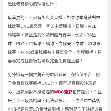
達比修有精彩的球技也行！
最重要的，不只有經典賽直播，如果你本身就對棒
球比賽LIVE感興趣，例如中華職棒、日職、MLB、
韓職等，甚至是其他熱門體育賽事，例如NBA籃
球、PLG、T1籃球、網球、高爾夫、桌球、羽球等
球賽，在KU娛樂城都有！賽事齊全、全程轉播，只
要你完成註冊後就可以完全免費線上看！
另外還有一個推薦它的原因就是，在這個平台上除
了免費看球賽轉播LIVE外，還可以直接投注玩運
彩，這次絕對不能錯過的
WBC運彩
也有提供，而且
是全亞洲最高賠率、玩法最多元，下注成功中獎後
申請提領只要5分鐘就能到帳，絕對是你下注經典賽