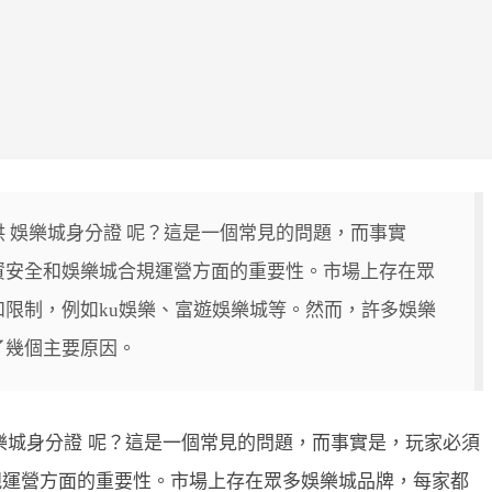
 娛樂城身分證 呢？這是一個常見的問題，而事實
資安全和娛樂城合規運營方面的重要性。市場上存在眾
限制，例如ku娛樂、富遊娛樂城等。然而，許多娛樂
了幾個主要原因。
樂城身分證 呢？這是一個常見的問題，而事實是，玩家必須
規運營方面的重要性。
市場上存在眾多娛樂城品牌，每家都