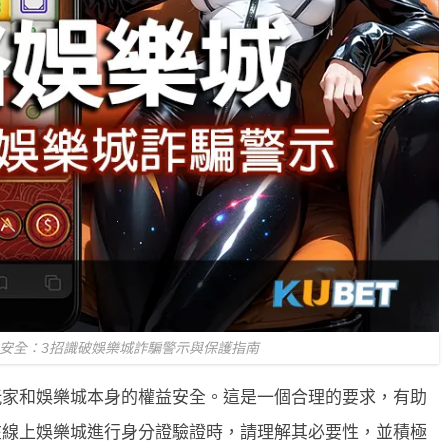
安全：3招識破娛樂城詐騙警示與保護指南
玩家和娛樂城本身的權益安全。這是一個合理的要求，有助
在線上娛樂城進行身分證驗證時，請理解其必要性，並積極