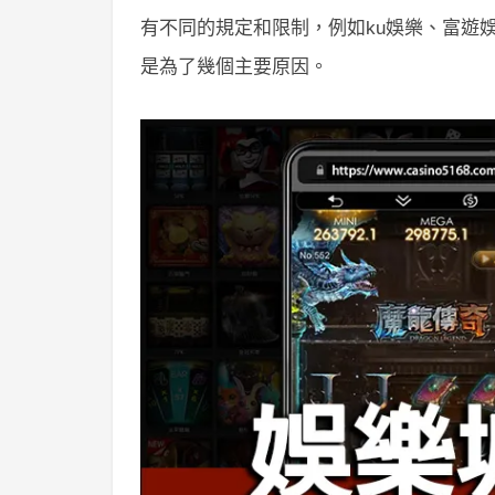
有不同的規定和限制，例如ku娛樂、富遊
是為了幾個主要原因。