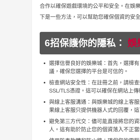
合作以確保遊戲環境的公平和安全。
在娛
下是一些方法，可以幫助您確保個資的安
6招保護你的隱私：
娛
選擇信譽良好的娛樂城：首先，選擇有
議，確保您選擇的平台是可信的。
檢查網站安全性：在註冊之前，請檢查娛
SSL/TLS憑證。這可以確保在網站上
與線上客服溝通：與娛樂城的線上客服
果線上客服只提供機器人式的回覆，這
避免第三方代交：儘可能直接將您的資
人。這有助於防止您的個資落入不正當