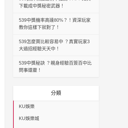
下載成中獎秘密武器！
539中獎機率高達80%？！資深玩家
教你這樣下就對了！
539怎麼買比較容易中 ？真實玩家3
大過招經驗天天中！
539中獎秘訣 ？親身經驗百簽百中比
問事還靈！
分類
KU娛樂
KU娛樂城