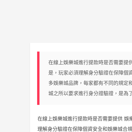
在線上娛樂城進行提款時是否需要提供
是，玩家必須理解身分驗證在保障個
多娛樂城品牌，每家都有不同的規定和
城之所以要求進行身分證驗證，是為
在線上娛樂城進行提款時是否需要提供 娛
理解身分驗證在保障個資安全和娛樂城合