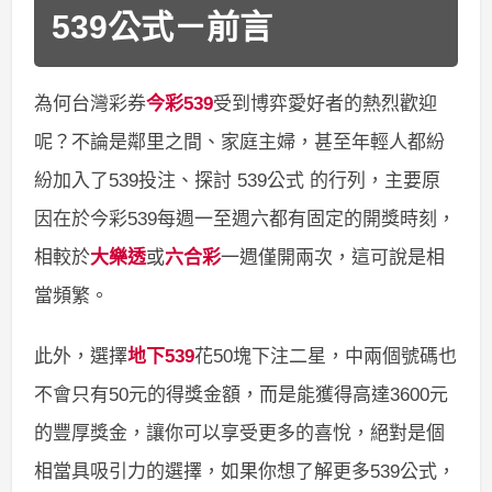
539公式－前言
為何台灣彩券
今彩539
受到博弈愛好者的熱烈歡迎
呢？不論是鄰里之間、家庭主婦，甚至年輕人都紛
紛加入了539投注、探討 539公式 的行列，主要原
因在於今彩539每週一至週六都有固定的開獎時刻，
相較於
大樂透
或
六合彩
一週僅開兩次，這可說是相
當頻繁。
此外，選擇
地下539
花50塊下注二星，中兩個號碼也
不會只有50元的得獎金額，而是能獲得高達3600元
的豐厚獎金，讓你可以享受更多的喜悅，絕對是個
相當具吸引力的選擇，如果你想了解更多539公式，