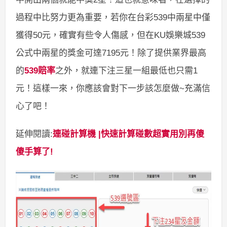
過程中比努力更為重要，若你在台彩539中兩星中僅
獲得50元，確實有些令人傷感，但在KU娛樂城539
公式中兩星的獎金可達7195‬元！除了提供業界最高
的
539賠率
之外，就連下注三星一組最低也只需1
元！這樣一來，你應該會對下一步該怎麼做~充滿信
心了吧！
延伸閱讀:
連碰計算機 |快速計算碰數超實用別再傻
傻手算了!