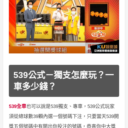
539公式－獨支怎麼玩？一
車多少錢？
539全車
也可以說是539獨支、專車，539公式玩家
須從總球數39顆內選一個號碼下注，只要當天539開
獎五個號碼中有開出你投注的號碼，恭喜你中大獎