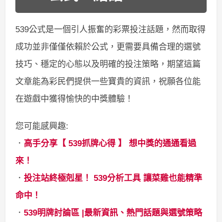
539公式是一個引人振奮的彩票投注話題，然而取得
成功並非僅僅依賴於公式，更需要具備合理的選號
技巧、穩定的心態以及明確的投注策略，期望這篇
文章能為彩民們提供一些寶貴的資訊，祝願各位能
在遊戲中獲得愉快的中獎體驗！
您可能感興趣:
．
高手分享【 539抓牌心得 】 想中獎的通通看過
來！
．
投注站終極剋星！ 539分析工具 讓菜雞也能精準
命中！
．
539明牌討論區 |最新資訊、熱門話題與選號策略