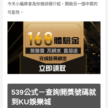
今天小編將會為你做詳細介紹，開啟另一個中獎的
可能性。
539公式－查詢開獎號碼就
到KU娛樂城