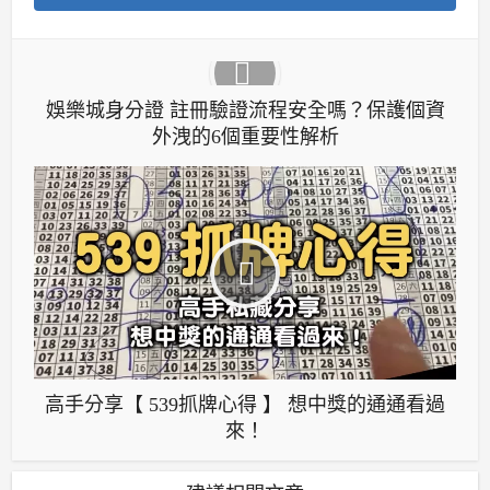
娛樂城身分證 註冊驗證流程安全嗎？保護個資
外洩的6個重要性解析
高手分享【 539抓牌心得 】 想中獎的通通看過
來！