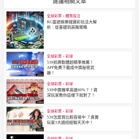
建議相關文章
全球彩票
體育投注
•
RG富遊娛樂城運彩玩法大解
析：從基礎到高階策略
全球彩票
彩球
•
539抓牌軟體超精準推薦！
APP免費下載成中獎秘密武
器！
全球彩票
彩球
•
539中獎機率高達80%？！資
深玩家教你這樣下就對了！
全球彩票
彩球
•
539怎麼買比較容易中 ？真實
玩家3大過招經驗天天中！
全球彩票
彩球
•