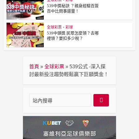
539中獎秘訣 ？親身經驗百簽
百中比問事還靈！
全球彩票
彩球
•
539中頭獎 民眾怎麼領？去哪
裡領？要扣多少稅？
首頁
»
全球彩票
»
539公式 -深入探
討最新投注趨勢輕鬆贏下巨額獎金！