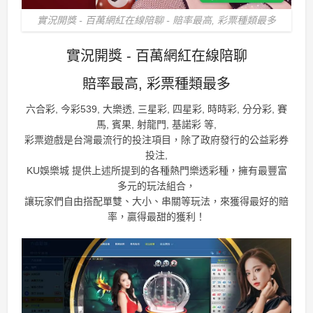
實況開獎 - 百萬網紅在線陪聊 - 賠率最高, 彩票種類最多
實況開獎 - 百萬網紅在線陪聊
賠率最高, 彩票種類最多
六合彩, 今彩539, 大樂透, 三星彩, 四星彩, 時時彩, 分分彩, 賽
馬, 賓果, 射龍門, 基諾彩 等,
彩票遊戲是台灣最流行的投注項目，除了政府發行的公益彩券
投注,
KU娛樂城 提供上述所提到的各種熱門樂透彩種，擁有最豐富
多元的玩法組合，
讓玩家們自由搭配單雙、大小、串關等玩法，來獲得最好的賠
率，贏得最甜的獲利！