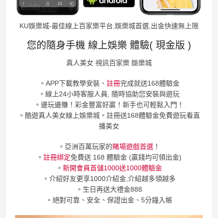
KU娛樂城-最佳線上百家樂平台,娛樂城首選,出金快速無上限
您的隨身手機 線上娛樂 體驗( 現金版 )
真人美女 視訊百家樂 娛樂城
。APP下載教學安裝、
註冊
完成就送168體驗金
。線上24小時客服人員, 隨時協助您安裝與遊玩
。邊玩邊賺！彩金豐富好贏！新手也可輕鬆入門！
。酷遊真人美女線上娛樂城。註冊送168體驗金免費遊玩看直
播美女
。亞洲百萬玩家的
賭場遊戲首選
！
。
註冊綁定
免費送 168 體驗金 (贏錢均可領出金)
。
新開會員首儲1000送1000體驗金
。介紹好友更享1000介紹金,介紹越多領越多
。生日再送大禮金888
。絕對可靠、安全、保證出金、5分鐘入帳