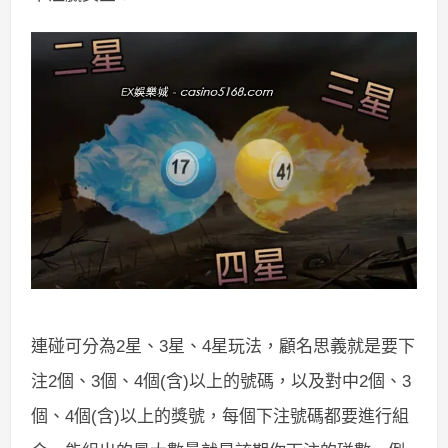
連碰可分為2星、3星、4星玩法，顧名思義就是要下
注2個、3個、4個(含)以上的號碼，以及對中2個、3
個、4個(含)以上的獎號，每個下注號碼都要進行組