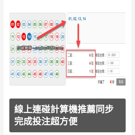
線上連碰計算機推薦同步
完成投注超方便