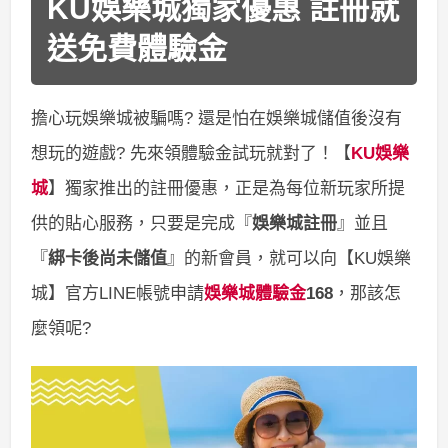
KU娛樂城獨家優惠 註冊就
送免費體驗金
擔心玩娛樂城被騙嗎? 還是怕在娛樂城儲值後沒有
想玩的遊戲? 先來領體驗金試玩就對了！【
KU娛樂
城
】獨家推出的註冊優惠，正是為每位新玩家所提
供的貼心服務，只要是完成『
娛樂城註冊
』並且
『
綁卡後尚未儲值
』的新會員，就可以向【KU娛樂
城】官方LINE帳號申請
娛樂城體驗金
168
，那該怎
麼領呢?