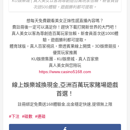
KU娛樂城 | 真人美女以客為尊創造百萬玩家信賴，新會員首
次送500體驗，遊戲勝利都可提取。
想每天免費觀看美女正妹性感直播內容嗎？
費註冊後一定可以滿足你！趕快下載打開新世界的大門吧！
真人美女以客為尊創造百萬玩家信賴，新會員首次送1000體
驗，遊戲勝利都可提取。
體育球版，真人百家視訊，樂透賓果線上開獎，3D娛樂競技，
優質玩家推薦
KU娛樂集團 - KU娛樂城 - 真人百家樂
真人美女與您陪玩
https://www.casino5168.com
線上娛樂城換現金,亞洲百萬玩家賭場遊戲
首選！
註冊綁定免費送168體驗金,出金穩定快速,提領無上限
下注
碰數
連碰