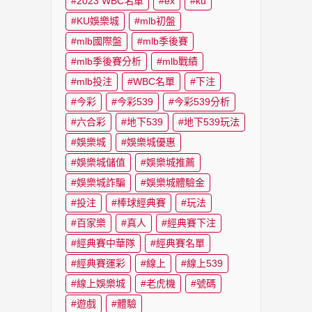
2023 WBC名單
ex
ku
KU娛樂城
mlb初盤
mlb國際盤
mlb季後賽
mlb季後賽分析
mlb戰績
mlb投注
WBC名單
下注
今彩
今彩539
今彩539分析
六合彩
地下539
地下539玩法
娛樂城
娛樂城優惠
娛樂城儲值
娛樂城推薦
娛樂城詐騙
娛樂城體驗金
投注
棒球經典賽
玩法
百家樂
真人
經典賽下注
經典賽中華隊
經典賽名單
經典賽運彩
線上
線上539
線上娛樂城
老虎機
號碼
遊戲
體驗