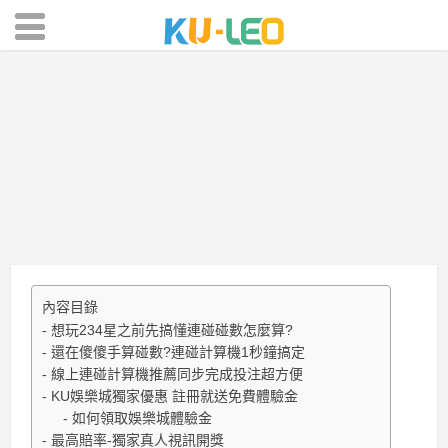
全球彩票
彩球
內容目錄
想玩234星之前先搞懂連碰碰數怎麼算?
還在傻傻手算碰數?連碰計算機1秒鐘搞定
線上連碰計算機推薦同步完成投注超方便
KU娛樂城獨家優惠 註冊就送免費體驗金
如何領取娛樂城體驗金
最高賠率-獨家真人視訊開獎