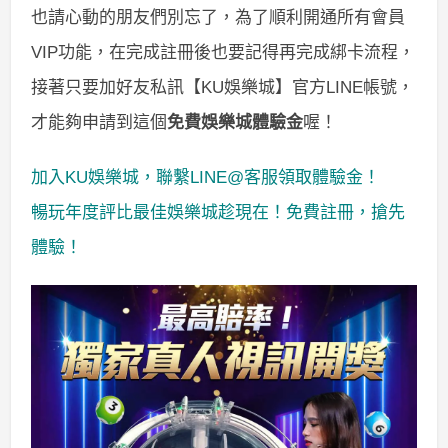
也請心動的朋友們別忘了，為了順利開通所有會員
VIP功能，在完成註冊後也要記得再完成綁卡流程，
接著只要加好友私訊【KU娛樂城】官方LINE帳號，
才能夠申請到這個
免費娛樂城體驗金
喔！
加入KU娛樂城，聯繫LINE@客服領取體驗金！
暢玩年度評比最佳娛樂城趁現在！
免費註冊
，搶先
體驗！