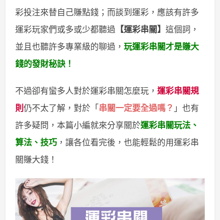
彩投注來替自己賺點錢；而談到運彩，應該有許多
運彩玩家們或多或少都聽過
【運彩串關】
這個詞，
並且也聽許多專業級的聊過，
玩運彩串關才是賺大
錢的發財秘訣！
不過卻有蠻多人對於運彩串關怎麼玩，
運彩串關規
則
仍不太了解，對於「
串關一定要全過嗎？
」也有
許多疑問，本篇小編就來分享關於
運彩串關玩法、
算法、技巧
，讓各位看完後，也能輕鬆的用運彩串
關賺大錢！