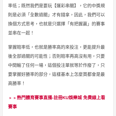
率低；既然我們是要玩【運彩串關】，它的中獎規
則是必須「全數過關」才有錢拿，因此，我們可以
換個方式思考，也就是只選擇「有把握贏」的賽事
並串在一起！
掌握賠率低，也就是勝率高的來投注，更能提升最
後全部過關的可能性；否則賠率再高沒有用，只要
中間輸了任何一場，這個投注單就等於作廢了，只
要掌握好勝率的部分，這樣基本上怎麼買都會是最
高勝率！
﹥﹥熱門體育賽事直播-註冊KU娛樂城 免費線上看
賽事