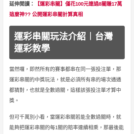
延伸閱讀：
【運彩串關】僅花100元連過8關賺17萬
這麼神?? 公開運彩串關計算真相
運彩串關玩法介紹︱台灣
運彩教學
當然囉，即然所有的賽事都串在同一張投注單，那
運彩串關的中獎玩法，就是必須所有串的場次通通
都猜對，也就是全數過關，這樣該張投注單才算中
獎。
但可千萬別小看，當運彩串關若能全數過關時，就
能夠把運彩串關的每1關的賠率連續相乘，那最後能