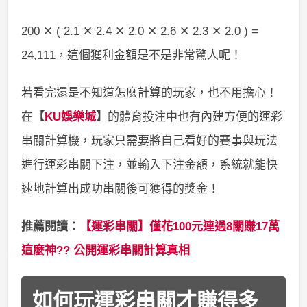
200 ✕ ( 2.1 ✕ 2.4 ✕ 2.0 ✕ 2.6 ✕ 2.3 ✕ 2.0 ) =
24,111，這個獲利金額是不是非常驚人呢！
若看完還是不知道怎麼計算的玩家，也不用擔心！
在
【
KU娛樂城
】
的體育投注中也有內建方便的運彩
串關計算機，玩家只需要將自己看好的賽事與玩法
進行運彩串關下注，並輸入下注金額，系統就能快
速地計算出成功串關後可獲得的獎金！
推薦閱讀：
【運彩串關】僅花100元連過8關賺17萬
這麼神?? 公開運彩串關計算真相
如何玩運彩串關才賺得多