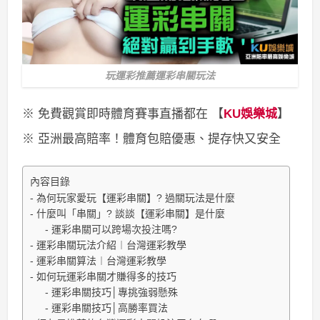
玩運彩推薦運彩串關玩法
※ 免費觀賞即時體育賽事直播都在 【
KU娛樂城
】
※ 亞洲最高賠率！體育包賠優惠、提存快又安全
內容目錄
為何玩家愛玩【運彩串關】? 過關玩法是什麼
什麼叫「串關」? 談談【運彩串關】是什麼
運彩串關可以跨場次投注嗎?
運彩串關玩法介紹︱台灣運彩教學
運彩串關算法︱台灣運彩教學
如何玩運彩串關才賺得多的技巧
運彩串關技巧│專挑強弱懸殊
運彩串關技巧│高勝率買法