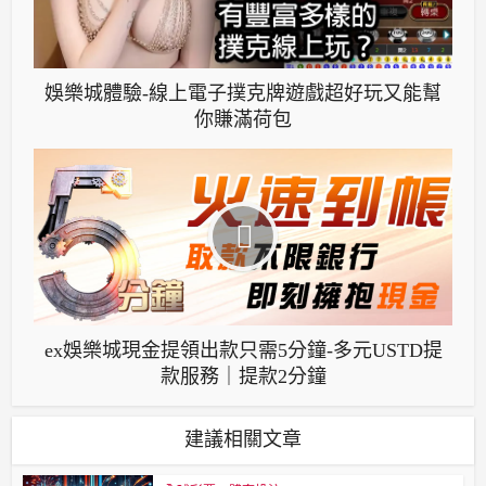
娛樂城體驗-線上電子撲克牌遊戲超好玩又能幫
你賺滿荷包
ex娛樂城現金提領出款只需5分鐘-多元USTD提
款服務｜提款2分鐘
建議相關文章