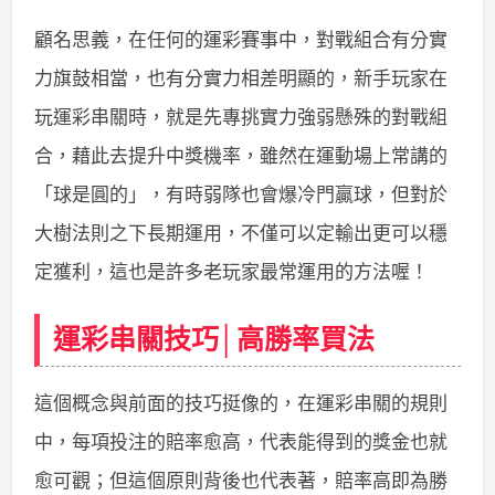
顧名思義，在任何的運彩賽事中，對戰組合有分實
力旗鼓相當，也有分實力相差明顯的，新手玩家在
玩運彩串關時，就是先專挑實力強弱懸殊的對戰組
合，藉此去提升中獎機率，雖然在運動場上常講的
「球是圓的」，有時弱隊也會爆冷門贏球，但對於
大樹法則之下長期運用，不僅可以定輸出更可以穩
定獲利，這也是許多老玩家最常運用的方法喔！
運彩串關技巧│高勝率買法
這個概念與前面的技巧挺像的，在運彩串關的規則
中，每項投注的賠率愈高，代表能得到的獎金也就
愈可觀；但這個原則背後也代表著，賠率高即為勝