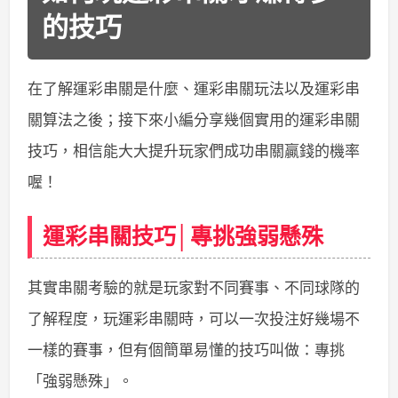
的技巧
在了解運彩串關是什麼、運彩串關玩法以及運彩串
關算法之後；接下來小編分享幾個實用的運彩串關
技巧，相信能大大提升玩家們成功串關贏錢的機率
喔！
運彩串關技巧│專挑強弱懸殊
其實串關考驗的就是玩家對不同賽事、不同球隊的
了解程度，玩運彩串關時，可以一次投注好幾場不
一樣的賽事，但有個簡單易懂的技巧叫做：專挑
「強弱懸殊」。