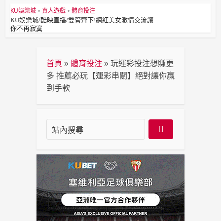
KU娛樂城
真人遊戲
體育投注
•
•
KU娛樂城/酷映直播/雙管齊下!網紅美女激情交流讓
你不再寂寞
首頁
»
體育投注
»
玩運彩投注想賺更
多 推薦必玩【運彩串關】絕對讓你贏
到手軟