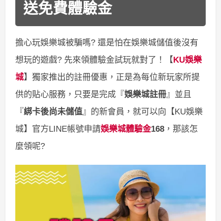
送免費體驗金
擔心玩娛樂城被騙嗎? 還是怕在娛樂城儲值後沒有
想玩的遊戲? 先來領體驗金試玩就對了！【
KU娛樂
城
】獨家推出的註冊優惠，正是為每位新玩家所提
供的貼心服務，只要是完成『
娛樂城註冊
』並且
『
綁卡後尚未儲值
』的新會員，就可以向【KU娛樂
城】官方LINE帳號申請
娛樂城體驗金
168
，那該怎
麼領呢?