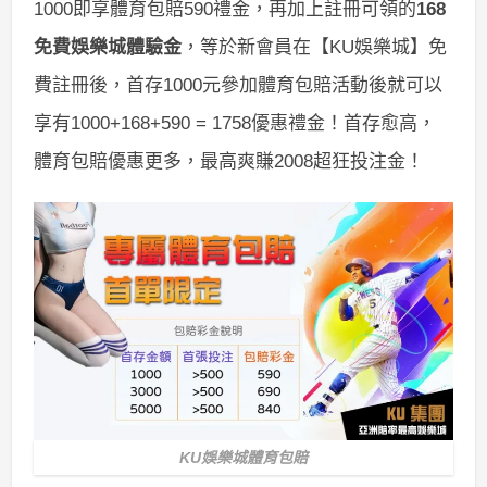
1000即享體育包賠590禮金，再加上註冊可領的
168
免費娛樂城體驗金
，等於新會員在【KU娛樂城】免
費註冊後，首存1000元參加體育包賠活動後就可以
享有1000+168+590 = 1758優惠禮金！首存愈高，
體育包賠優惠更多，最高爽賺2008超狂投注金！
KU娛樂城體育包賠