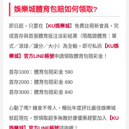
娛樂城體育包賠如何領取?
即日起，只要在【
KU娛樂城
】免費註冊新會員，完
成首存與首張體育投注派彩結果（限酷遊體育：單
式／滾球／讓分／大小）為全輸，即可私訊
【KU娛
樂城】官方LINE帳號
申請領取體育包賠彩金！
首存1000：體育包賠彩金 590
首存2000：體育包賠彩金 690
首存3000：體育包賠彩金 840
心動了嗎? 機會不等人，暢玩年度評比最佳娛樂城
就趁現在，想領取超多無敵好康優惠趕緊加入
【KU
娛樂城】官方LINE帳號
諮詢喔！