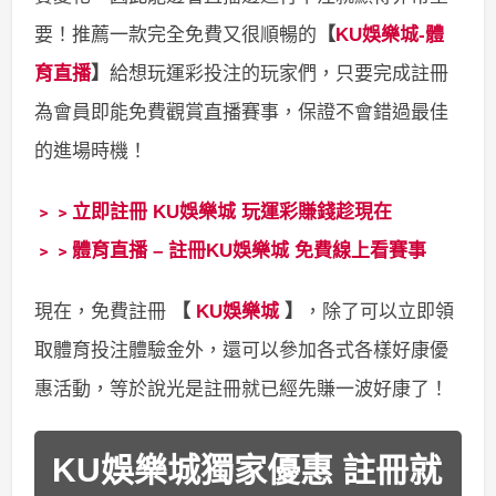
要！推薦一款完全免費又很順暢的
【
KU娛樂城-體
育直播
】
給想玩運彩投注的玩家們，只要完成註冊
為會員即能免費觀賞直播賽事，保證不會錯過最佳
的進場時機！
﹥﹥立即註冊 KU娛樂城 玩運彩賺錢趁現在
﹥﹥體育直播 – 註冊KU娛樂城 免費線上看賽事
現在，免費註冊
【
KU娛樂城
】
，除了可以立即領
取體育投注體驗金外，還可以參加各式各樣好康優
惠活動，等於說光是註冊就已經先賺一波好康了！
KU娛樂城獨家優惠 註冊就