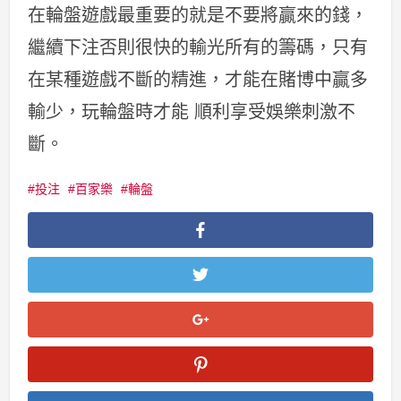
在輪盤遊戲最重要的就是不要將贏來的錢，
繼續下注否則很快的輸光所有的籌碼，只有
在某種遊戲不斷的精進，才能在賭博中贏多
輸少，玩輪盤時才能 順利享受娛樂刺激不
斷。
投注
百家樂
輪盤