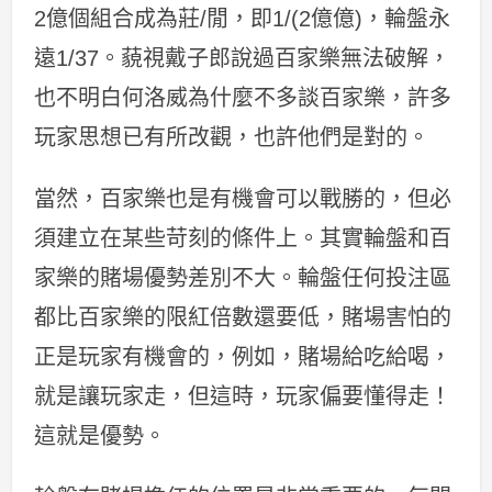
2億個組合成為莊/閒，即1/(2億億)，輪盤永
遠1/37。藐視戴子郎說過百家樂無法破解，
也不明白何洛威為什麼不多談百家樂，許多
玩家思想已有所改觀，也許他們是對的。
當然，百家樂也是有機會可以戰勝的，但必
須建立在某些苛刻的條件上。其實輪盤和百
家樂的賭場優勢差別不大。輪盤任何投注區
都比百家樂的限紅倍數還要低，賭場害怕的
正是玩家有機會的，例如，賭場給吃給喝，
就是讓玩家走，但這時，玩家偏要懂得走！
這就是優勢。