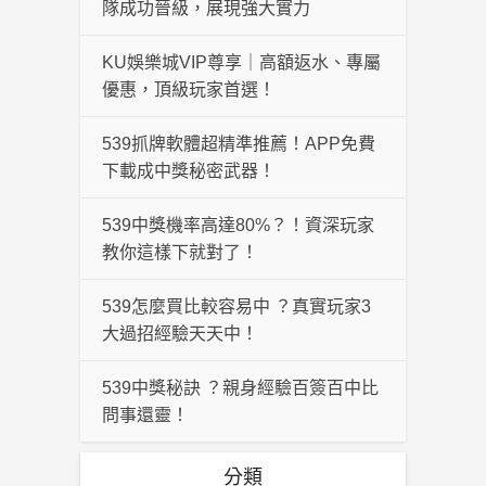
隊成功晉級，展現強大實力
KU娛樂城VIP尊享｜高額返水、專屬
優惠，頂級玩家首選！
539抓牌軟體超精準推薦！APP免費
下載成中獎秘密武器！
539中獎機率高達80%？！資深玩家
教你這樣下就對了！
539怎麼買比較容易中 ？真實玩家3
大過招經驗天天中！
539中獎秘訣 ？親身經驗百簽百中比
問事還靈！
分類