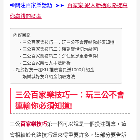
📢關注百家樂話題 ➤➤
百家樂-跟人勝過跟路提高
你贏錢的概率
內容目錄
三公百家樂技巧一：玩三公不會連輸你必須知道!
三公百家樂技巧二：時刻警惕切勿鬆懈!
三公百家樂技巧三：沉住氣是重要條件!
三公百家樂七九手法解析
相約好友一起KU 推薦會員送1000介紹金
娛樂城好友介紹金領取方法
三公百家樂技巧一：玩三公不會
連輸你必須知道!
三公
百家樂技巧
第一招可以說是一個投注觀念，這
會相較於套路技巧還來得重要許多，這部分要告訴