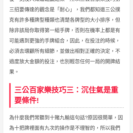
三招要傳達的觀念是「耐心」，我們都知道三公撲
克有許多種牌型種類也清楚各牌型的大小排序，但
除非該局你取得第一組手牌，否則在機率上都是有
可能遇到更強的手牌組合，因此，在投注的時候，
必須去環顧所有細節，並做出相對正確的決定，不
過度放大金額的投注，也別輕忽任何一局的開牌結
果。
三公百家樂技巧三：沉住氣是重
要條件!
為什麼我們常聽到十賭九輸這句話?原因很簡單，因
為十把牌裡面有九次的操作是不理智的，所以我們