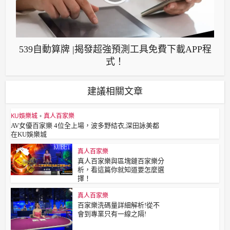
539自動算牌 |揭發超強預測工具免費下載APP程
式！
建議相關文章
KU娛樂城
真人百家樂
•
AV女優百家樂 4位全上場，波多野結衣,深田詠美都
在KU娛樂城
真人百家樂
真人百家樂與區塊鏈百家樂分
析，看這篇你就知道要怎麼選
擇！
真人百家樂
百家樂洗碼量詳細解析!從不
會到專業只有一線之隔!