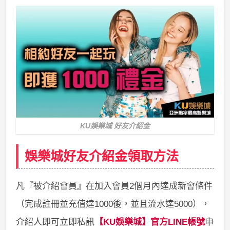
KU娛樂城 好友介紹金
娛樂城好友介紹金領取方法
凡『被介紹會員』在加入會員2個月內達成新會條件
（完成註冊並充值達1000後，並且流水達5000），
介紹人即可立即私訊
【KU娛樂城】官方LINE帳號
申