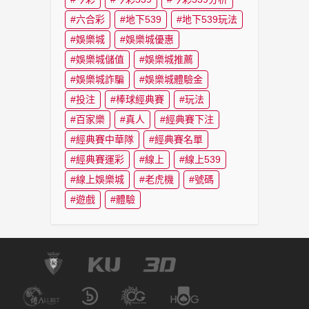
六合彩
地下539
地下539玩法
娛樂城
娛樂城優惠
娛樂城儲值
娛樂城推薦
娛樂城詐騙
娛樂城體驗金
投注
棒球經典賽
玩法
百家樂
真人
經典賽下注
經典賽中華隊
經典賽名單
經典賽運彩
線上
線上539
線上娛樂城
老虎機
號碼
遊戲
體驗