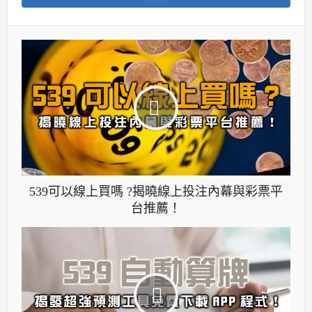
539可以線上買嗎 ?揭曉線上投注內幕與彩票平
台推薦！