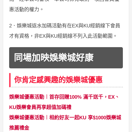
惠活動的權力。
2．娛樂城返水加碼活動有在EX與KU經銷線下會員
才有資格，非EX與KU經銷線不列入此活動範圍。
同場加映娛樂城好康
你肯定感興趣的娛樂城優惠
娛樂城優惠活動︱首存回贈100% 滿千送千，EX、
KU娛樂會員再享超值加碼禮
娛樂城優惠活動︱相約好友一起KU 享$1000娛樂城
推薦禮金