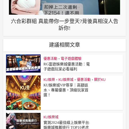
六合彩群組 真能帶你一步登天?背後真相沒人告
訴你!
建議相關文章
優惠活動
電子遊戲體驗
•
RG富遊娛樂城優惠活動：電
子遊戲玩家必看福利
KU娛樂
KU娛樂城
優惠活動
關於KU
•
•
•
KU娛樂城VIP尊享｜高額返
水、專屬優惠，頂級玩家首
選！
KU娛樂城
實測2024最佳線上娛樂平台:
娛樂城推薦排行 TOP10老虎