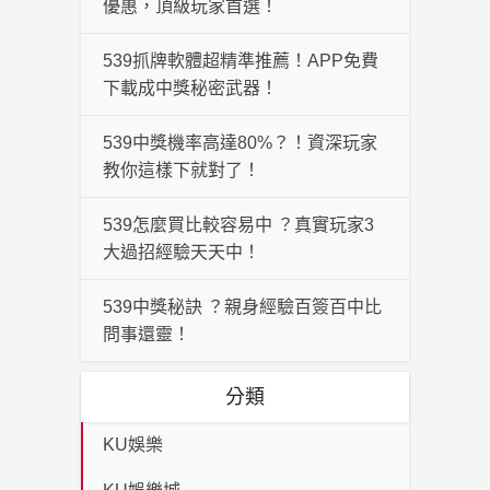
優惠，頂級玩家首選！
539抓牌軟體超精準推薦！APP免費
下載成中獎秘密武器！
539中獎機率高達80%？！資深玩家
教你這樣下就對了！
539怎麼買比較容易中 ？真實玩家3
大過招經驗天天中！
539中獎秘訣 ？親身經驗百簽百中比
問事還靈！
分類
KU娛樂