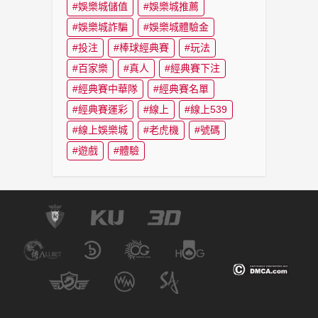
娛樂城儲值
娛樂城推薦
娛樂城詐騙
娛樂城體驗金
投注
棒球經典賽
玩法
百家樂
真人
經典賽下注
經典賽中華隊
經典賽名單
經典賽運彩
線上
線上539
線上娛樂城
老虎機
號碼
遊戲
體驗