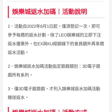
娛樂城返水加碼︱活動說明
1．活動自2022年6月1日起，僅須登記一次，即可
參予每週的返水計劃，除了LEO娛樂城的立即下注
返水優惠外，在EX與KU經銷線下的會員額外再享週
返水活動。
2．娛樂城返水加碼活動指定遊戲類別：3D電子遊
戲所有系列。
3．僅3D電子館遊戲，才列入娛樂城返水加碼活動
贈送返水。