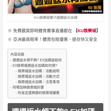
KU娛樂城電子遊戲返水加碼
※ 免費觀賞即時體育賽事直播都在
【
KU娛樂城
】
※ 亞洲最高賠率！體育包賠優惠、提存快又安全
內容目錄
週週返水領不夠? EX加碼返給你
EX娛樂城週返水加碼如何領?
娛樂城返水加碼︱活動說明
娛樂城返水加碼︱活動方式
娛樂城返水加碼︱注意事項
同場加映娛樂城好康
你肯定感興趣的娛樂城優惠