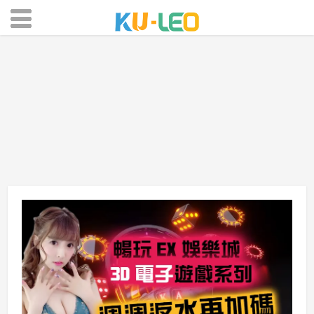
KU娛樂
KU娛樂城
優惠活動