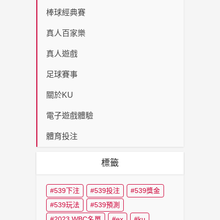
棒球經典賽
真人百家樂
真人遊戲
足球賽事
關於KU
電子遊戲體驗
體育投注
標籤
539下注
539投注
539獎金
539玩法
539預測
2023 WBC名單
ex
ku