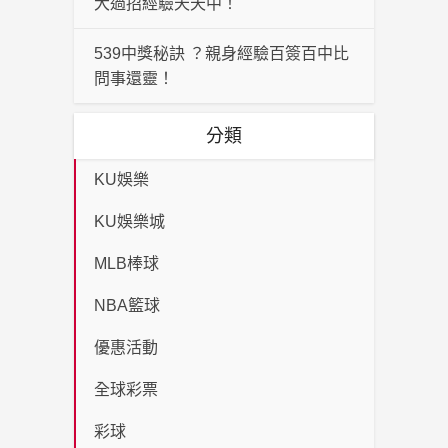
大過招經驗天天中！
539中獎秘訣 ？親身經驗百簽百中比
問事還靈！
分類
KU娛樂
KU娛樂城
MLB棒球
NBA籃球
優惠活動
全球彩票
彩球