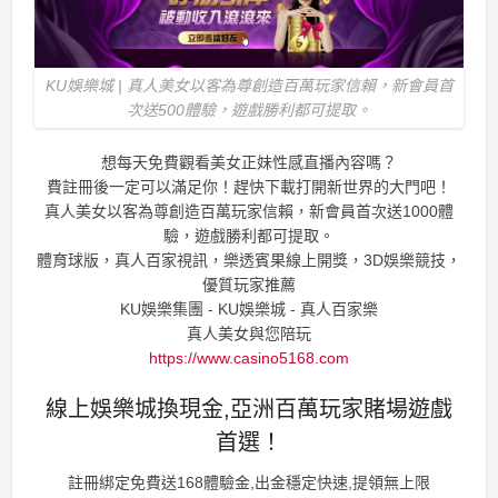
KU娛樂城 | 真人美女以客為尊創造百萬玩家信賴，新會員首
次送500體驗，遊戲勝利都可提取。
想每天免費觀看美女正妹性感直播內容嗎？
費註冊後一定可以滿足你！趕快下載打開新世界的大門吧！
真人美女以客為尊創造百萬玩家信賴，新會員首次送1000體
驗，遊戲勝利都可提取。
體育球版，真人百家視訊，樂透賓果線上開獎，3D娛樂競技，
優質玩家推薦
KU娛樂集團 - KU娛樂城 - 真人百家樂
真人美女與您陪玩
https://www.casino5168.com
線上娛樂城換現金,亞洲百萬玩家賭場遊戲
首選！
註冊綁定免費送168體驗金,出金穩定快速,提領無上限