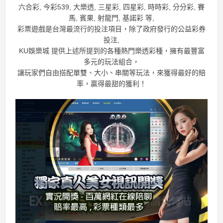
六合彩, 今彩539, 大樂透, 三星彩, 四星彩, 時時彩, 分分彩, 賽
馬, 賓果, 射龍門, 基諾彩 等,
彩票遊戲是台灣最流行的投注項目，除了政府發行的公益彩券
投注,
KU娛樂城 提供上述所提到的各種熱門樂透彩種，擁有最豐富
多元的玩法組合，
讓玩家們自由搭配單雙、大小、串關等玩法，來獲得最好的賠
率，贏得最甜的獲利！