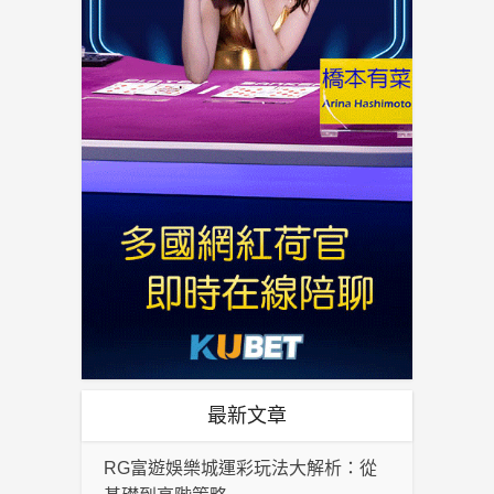
最新文章
RG富遊娛樂城運彩玩法大解析：從