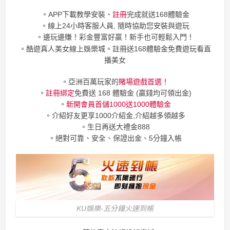
。APP下載教學安裝、
註冊
完成就送168體驗金
。線上24小時客服人員, 隨時協助您安裝與遊玩
。邊玩邊賺！彩金豐富好贏！新手也可輕鬆入門！
。酷遊真人美女線上娛樂城。註冊送168體驗金免費遊玩看直
播美女
。亞洲百萬玩家的
賭場遊戲首選
！
。
註冊綁定
免費送 168 體驗金 (贏錢均可領出金)
。
新開會員首儲1000送1000體驗金
。介紹好友更享1000介紹金,介紹越多領越多
。生日再送大禮金888
。絕對可靠、安全、保證出金、5分鐘入帳
KU娛樂-五分鐘火速到帳