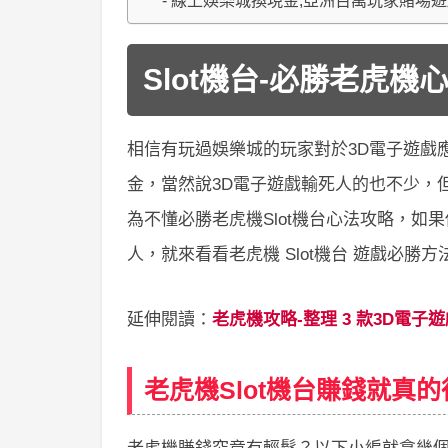
線上娛樂城換現金,亞洲百萬玩家賭場
Slot機台-必勝老虎機
相信有玩過娛樂城的玩家對於3D電子遊戲
金，當然說3D電子遊戲輸死人的也不少，
為不懂必勝老虎機Slot機台心法攻略，
人，就來看看老虎機 Slot機台 遊戲必勝方
延伸閱讀：
老虎機攻略-整理 3 款3D電
老虎機Slot機台賺錢就真