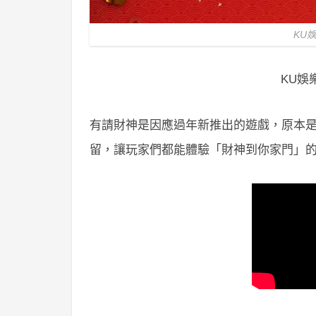
KU
KU娛
有請財神是因應過年新推出的遊戲，原本
留，讓玩家們都能體驗「財神到你家門」