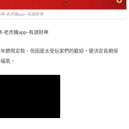
娛樂-老虎機app–有請財神
樂-老虎機app–有請財神
是年節限定款，但因是太受玩家們的歡迎，便決定長期保
的福氣。