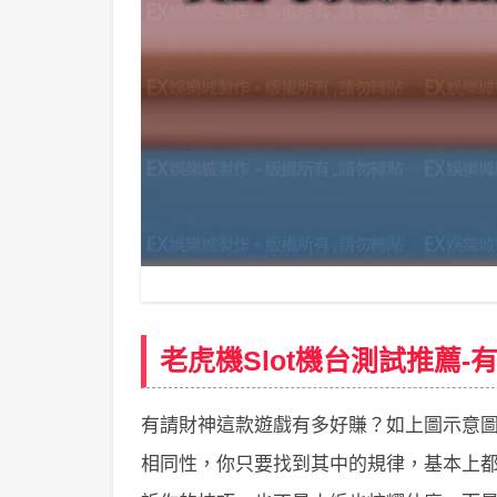
老虎機Slot機台測試推薦-
有請財神這款遊戲有多好賺？如上圖示意
相同性，你只要找到其中的規律，基本上