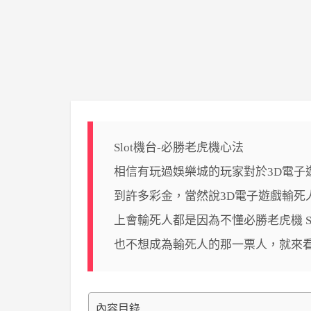
Slot機台-必勝老虎機心法
相信有玩過娛樂城的玩家對於3D電子
到許多彩金，當然說3D電子遊戲輸死
上會輸死人都是因為不懂必勝老虎機 S
也不想成為輸死人的那一票人，就來
內容目錄