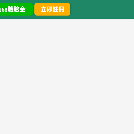
168體驗金
立即註冊
168體驗金
立即註冊