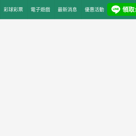
領取
領取
球彩票
電子遊戲
最新消息
優惠活動
彩球彩票
電子遊戲
最新消息
優惠活動
電子遊戲體驗