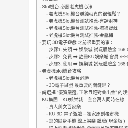
Slot機台-必勝老虎機心法
老虎機Slot機台賺錢就真的很輕鬆？
老虎機Slot機台測試推薦-有請財神
老虎機Slot機台測試推薦-海盜寶藏
老虎機Slot機台測試推薦-金瓶梅
要玩 3D電子遊戲 之前很重要的事 :
步驟1. 先領 ➡ 娛樂城 試玩體驗金 168 
步驟2. 免費 ➡ 註冊KU娛樂城 會員 ⭐⭐
步驟3. 使用 ➡ 娛樂城 試玩體驗金 168
老虎機slot機台攻略
老虎機Slot機台必勝
3D電子遊戲 最重要的關鍵是？
請選擇 “優質嚴選, 正常且絕對會出金” 的
KU集團 – KU娛樂城 – 全台萬人同時在線
真人美女百家樂
KU 3D 電子遊戲 – 獨家原創老虎機
您的隨身手機 線上娛樂 體驗( 現金版 )