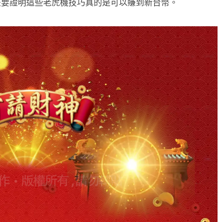
是要證明這些老虎機技巧真的是可以賺到新台幣。