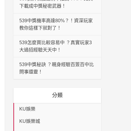
下載成中獎秘密武器！
539中獎機率高達80%？！資深玩家
教你這樣下就對了！
539怎麼買比較容易中 ？真實玩家3
大過招經驗天天中！
539中獎秘訣 ？親身經驗百簽百中比
問事還靈！
分類
KU娛樂
KU娛樂城