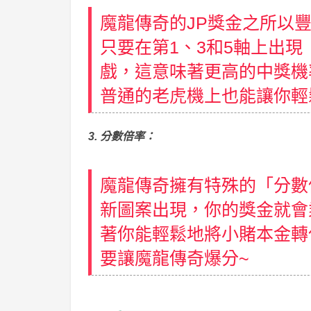
魔龍傳奇的JP獎金之所以
只要在第1、3和5軸上出現
戲，這意味著更高的中獎機
普通的老虎機上也能讓你輕
3. 分數倍率：
魔龍傳奇擁有特殊的「分數
新圖案出現，你的獎金就會
著你能輕鬆地將小賭本金轉
要讓魔龍傳奇爆分~