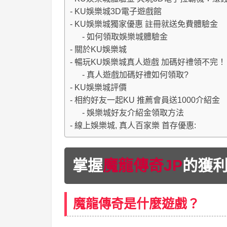
KU娛樂城3D電子遊戲館
KU娛樂城獨家優惠 註冊就送免費體驗金
如何領取娛樂城體驗金
關於KU娛樂城
暢玩KU娛樂城真人遊戲 加碼好禮領不完！
真人遊戲加碼好禮如何領取?
KU娛樂城評價
相約好友一起KU 推薦會員送1000介紹金
娛樂城好友介紹金領取方法
線上娛樂城, 真人百家樂 首存優惠:
掌握
魔龍傳奇JP
的獲利
魔龍傳奇是什麼遊戲？