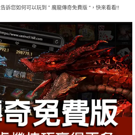
您如何可以玩到 ” 魔龍傳奇免費版 “，快來看看!!