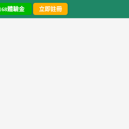
168體驗金
立即註冊
168體驗金
立即註冊