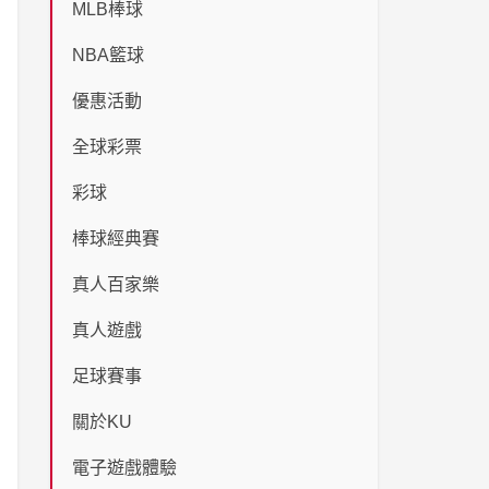
MLB棒球
NBA籃球
優惠活動
全球彩票
彩球
棒球經典賽
真人百家樂
真人遊戲
足球賽事
關於KU
電子遊戲體驗