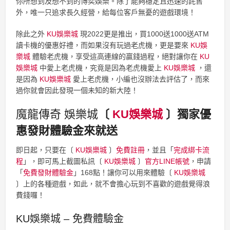
你所想到及想不到的博奕娛樂。除了能夠穩定且迅速的託售
外，唯一只追求長久經營，給每位客戶無憂的遊戲環境！
除此之外
KU娛樂城
現2022更是推出，買1000送1000送ATM
讀卡機的優惠好禮，而如果沒有玩過老虎機，更是要來
KU娛
樂城
體驗老虎機，享受這高連線的贏錢過程，絕對讓你在
KU
娛樂城
中愛上老虎機，究竟是因為老虎機愛上
KU娛樂城
，還
是因為
KU娛樂城
愛上老虎機，小編也沒辦法去評估了，而來
過你就會因此發現一個未知的新大陸！
魔龍傳奇 娛樂城
〔
KU娛樂城
〕獨家優
惠發財體驗金來就送
即日起，只要在〔
KU娛樂城
〕
免費註冊
，並且「
完成綁卡流
程
」，即可馬上截圖私訊〔
KU娛樂城
〕
官方LINE帳號
，申請
「
免費發財體驗金
」168點！讓你可以用來體驗〔
KU娛樂城
〕上的各種遊戲，如此，就不會擔心玩到不喜歡的遊戲覺得浪
費錢囉！
KU娛樂城 – 免費體驗金