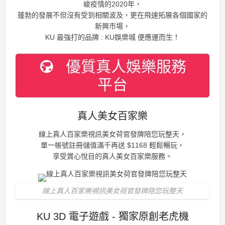
峻疫情的2020年，
蓬勃的發展不但沒有受到相關波及，更在飛速拓展各個國家的
新興市場，
KU 最強打的品牌 : KU娛樂城 便應運而生！
優質真人娛樂服務
平台
真人美女百家樂
線上真人百家樂視訊美女荷官發牌陪您玩整天，
單一帳號註冊儲值滿千再送 $1168 輕鬆暢玩，
享受賞心悅目的真人美女百家樂服務。
線上真人百家樂視訊美女荷官發牌陪您玩整天
KU 3D 電子遊戲 - 獨家原創老虎機