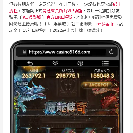
但各位朋友們一定要記得，在註冊後，一定記得也要完成
綁卡
流程
，才能夠正式
開通會員所有VIP功能
，並且一定要加好友
私訊〔
KU娛樂城
〕
官方LINE帳號
，才能夠申請到這個免費發
財體驗金優惠哦！〔 KU娛樂城 〕註冊後聯繫
Line＠客服
享試
玩金！ 18年口碑營運！2022評比最佳線上娛樂城！