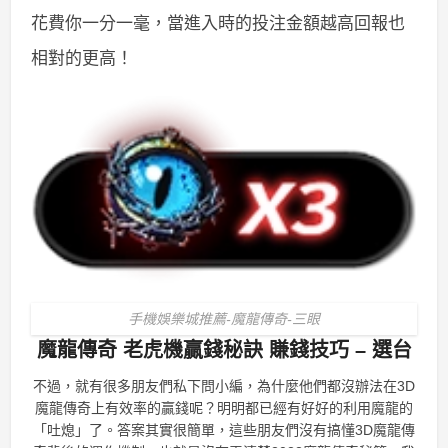
花費你一分一毫，當進入時的投注金額越高回報也
相對的更高！
手機娛樂城推薦-魔龍傳奇-三眼
魔龍傳奇 老虎機贏錢秘訣
賺錢
技巧 – 選台
不過，就有很多朋友們私下問小編，為什麼他們都沒辦法在3D
魔龍傳奇上有效率的贏錢呢？明明都已經有好好的利用魔龍的
「吐熄」了。答案其實很簡單，這些朋友們沒有搞懂3D魔龍傳