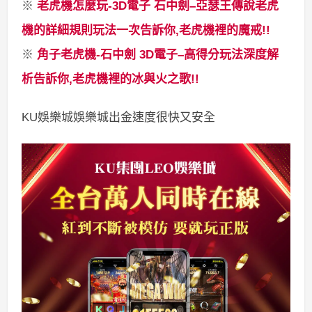
※
老虎機怎麼玩-3D電子 石中劍–亞瑟王傳說老虎
機的詳細規則玩法一次告訴你,老虎機裡的魔戒!!
※
角子老虎機-石中劍 3D電子–高得分玩法深度解
析告訴你,老虎機裡的冰與火之歌!!
KU娛樂城娛樂城出金速度很快又安全