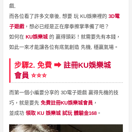
戲,
而各位看了許多文章後, 想要 玩 KU娛樂裡的
3D電
子遊戲
，想必已經是正在摩拳擦掌準備了吧？
如何在
KU娛樂城
的 贏得頭彩！就需要先有本錢，
如此一來才能讓各位有底氣創造 先機, 穩贏氣場。
步驟2. 免費 ➡
註冊KU娛樂城
會員
⭐⭐⭐
而第一個小編要分享的 3D電子遊戲 贏得先機的技
巧，就是要先
免費註冊KU娛樂城會員
，
並成功
領取 KU 娛樂城 試玩 體驗金168
。