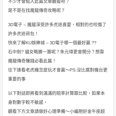
不少才會點入此篇文章觀看吧？
是不是在找魔龍傳奇攻略呢？
3D電子 – 魔龍深受許多虎迷喜愛，相對的也咬傷了
許多虎迷荷包！
快來了解KU娛樂城 – 3D電子哪一個最好贏 ??
石中劍? 貓女略勝一籌呢？朱元璋更會開分？想靠
魔龍傳奇賺錢必看此篇！
往下速看老虎機怎麼玩才會贏～PS:沒比選對機台更
重要的事
以下對話即將看到滿滿的賠率計算跟比較，如果本
身對數字較不敏感，
觀看下方文章請做好心理準備～小編剛好金牛座超