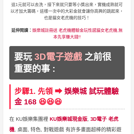
這1元就可以去洗，接下來就只要等小獎出來，實機成熟就可
以才加大籌碼，這樣一次中的大彩金就會讓你高興的跳起來，
也是貓女老虎機的技巧！
延伸閱讀：
娛樂城註冊送 老虎機體驗金玩性感貓女老虎機,無
本先享賺大錢!!
要玩
3D電子遊戲
之前很
重要的事 :
步驟1. 先領 ➡
娛樂城 試玩體驗
金 168
😆😆😆
在 KU娛樂集團裡
KU娛樂城現金版
,
3D電子 老虎
機
, 桌面, 特色, 對戰遊戲 有許多畫面超棒的精彩遊