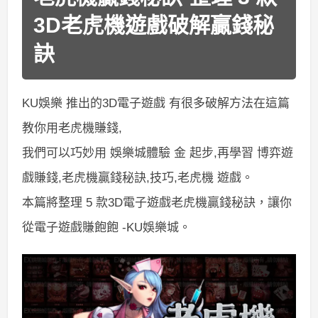
3D老虎機遊戲破解贏錢秘
訣
KU娛樂 推出的3D電子遊戲 有很多破解方法在這篇
教你用老虎機賺錢,
我們可以巧妙用 娛樂城體驗 金 起步,再學習 博弈遊
戲賺錢,老虎機贏錢秘訣,技巧,老虎機 遊戲。
本篇將整理 5 款3D電子遊戲老虎機贏錢秘訣，讓你
從電子遊戲賺飽飽 -KU娛樂城。