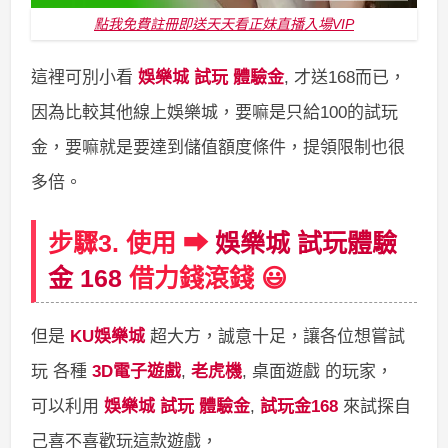
點我免費註冊即送天天看正妹直播入場VIP
這裡可別小看
娛樂城 試玩 體驗金
, 才送168而已，
因為比較其他線上娛樂城，要嘛是只給100的試玩
金，要嘛就是要達到儲值額度條件，提領限制也很
多倍。
步驟3. 使用 ➡
娛樂城 試玩體驗
金
168
借力錢滾錢 😃
但是
KU娛樂城
超大方，誠意十足，讓各位想嘗試
玩 各種
3D電子遊戲
,
老虎機
, 桌面遊戲 的玩家，
可以利用
娛樂城 試玩 體驗金
,
試玩金168
來試探自
己喜不喜歡玩這款遊戲，