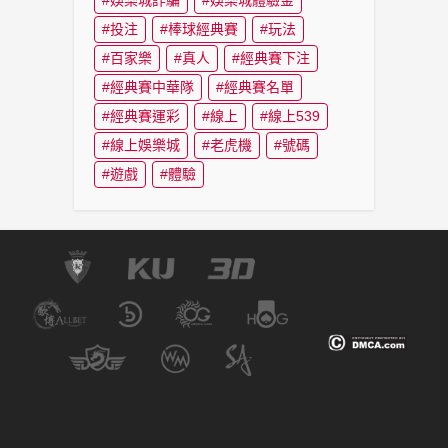
娛樂城詐騙
娛樂城體驗金
投注
棒球經典賽
玩法
百家樂
真人
經典賽下注
經典賽中華隊
經典賽名單
經典賽運彩
線上
線上539
線上娛樂城
老虎機
號碼
遊戲
體驗