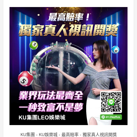
KU集團 - KU娛樂城 - 最高賠率 - 獨家真人視訊開獎