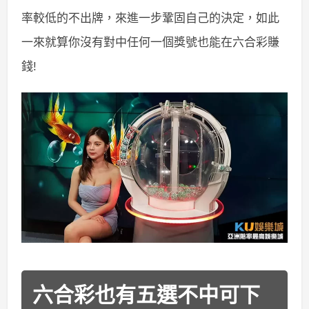
率較低的不出牌，來進一步鞏固自己的決定，如此
一來就算你沒有對中任何一個獎號也能在六合彩賺
錢!
六合彩也有五選不中可下