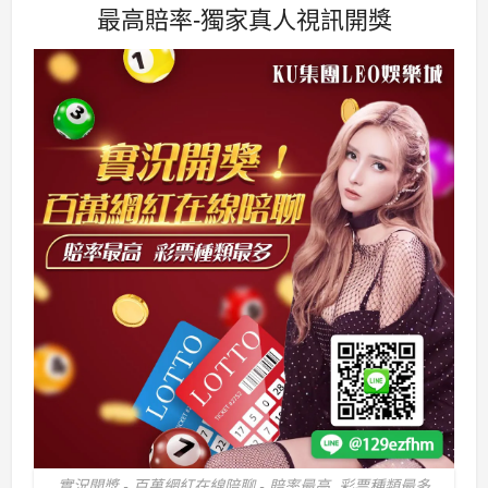
最高賠率-獨家真人視訊開獎
實況開獎 - 百萬網紅在線陪聊 - 賠率最高, 彩票種類最多