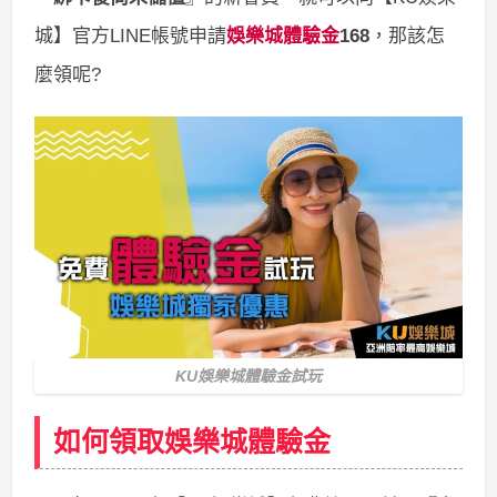
城】官方LINE帳號申請
娛樂城體驗金
168
，那該怎
麼領呢?
KU娛樂城體驗金試玩
如何領取娛樂城體驗金