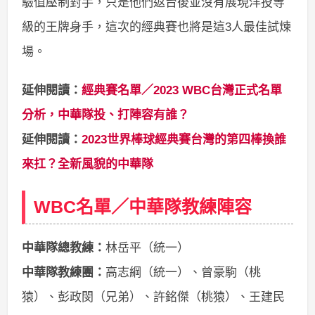
驗值壓制對手，只是他們返台後並沒有展現洋投等
級的王牌身手，這次的經典賽也將是這3人最佳試煉
場。
延伸閱讀：
經典賽名單／2023 WBC台灣正式名單
分析，中華隊投、打陣容有誰？
延伸閱讀：
2023世界棒球經典賽台灣的第四棒換誰
來扛？全新風貌的中華隊
WBC名單／中華隊教練陣容
中華隊總教練：
林岳平（統一）
中華隊教練團：
高志綱（統一）、曾豪駒（桃
猿）、彭政閔（兄弟）、許銘傑（桃猿）、王建民