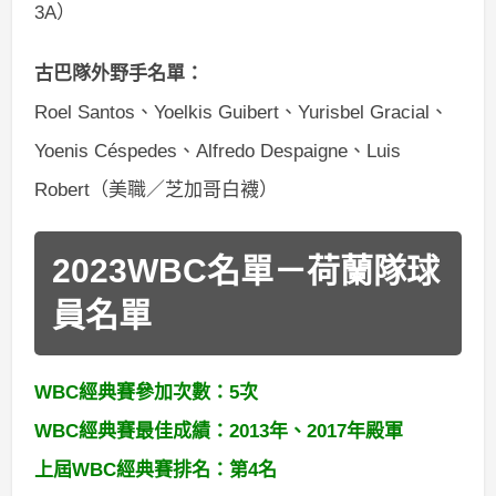
3A）
古巴隊外野手名單：
Roel Santos、Yoelkis Guibert、Yurisbel Gracial、
Yoenis Céspedes、Alfredo Despaigne、Luis
Robert（美職／芝加哥白襪）
2023WBC名單－荷蘭隊球
員名單
WBC經典賽參加次數：5次
WBC經典賽最佳成績：2013年、2017年殿軍
上屆WBC經典賽排名：第4名