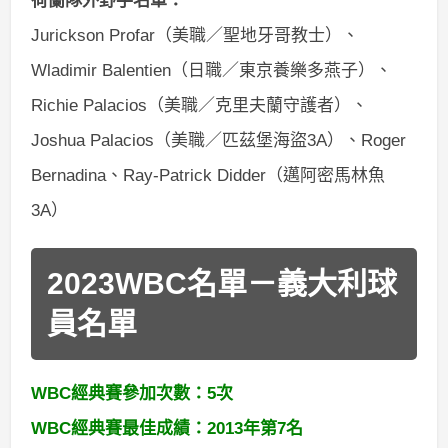
荷蘭隊外野手名單：
Jurickson Profar（美職／聖地牙哥教士）、
Wladimir Balentien（日職／東京養樂多燕子）、
Richie Palacios（美職／克里夫蘭守護者）、
Joshua Palacios（美職／匹茲堡海盜3A）、Roger
Bernadina、Ray-Patrick Didder（邁阿密馬林魚
3A）
2023WBC名單－義大利球
員名單
WBC經典賽參加次數：5次
WBC經典賽最佳成績：2013年第7名