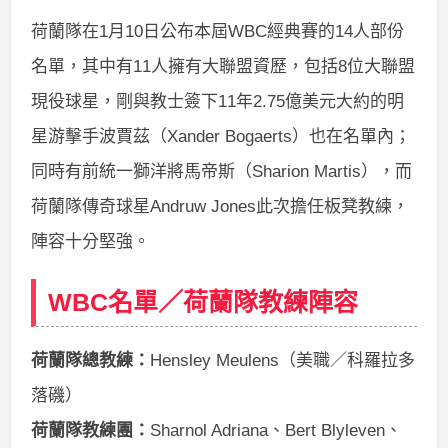
荷蘭隊在1月10日公布本屆WBC經典賽的14人部份
名單，其中有11人擁有大聯盟資歷，包括8位大聯盟
現役球星，剛與教士簽下11年2.75億美元大約的明
星游擊手波賈茲（Xander Bogaerts）也在名單內；
同時有前統一獅洋將馬帝斯（Sharion Martis），而
荷蘭隊傳奇球星Andruw Jones此次擔任板凳教練，
陣容十分堅強。
WBC名單／荷蘭隊教練陣容
荷蘭隊總教練：
Hensley Meulens（美職／科羅拉多
落磯）
荷蘭隊教練團：
Sharnol Adriana、Bert Blyleven、