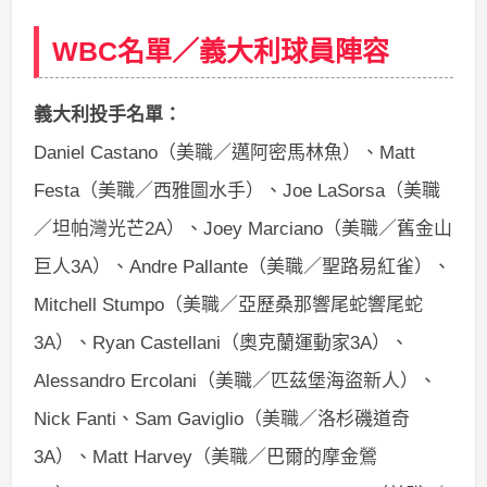
WBC名單／義大利球員陣容
義大利投手名單：
Daniel Castano（美職／邁阿密馬林魚）、Matt
Festa（美職／西雅圖水手）、Joe LaSorsa（美職
／坦帕灣光芒2A）、Joey Marciano（美職／舊金山
巨人3A）、Andre Pallante（美職／聖路易紅雀）、
Mitchell Stumpo（美職／亞歷桑那響尾蛇響尾蛇
3A）、Ryan Castellani（奧克蘭運動家3A）、
Alessandro Ercolani（美職／匹茲堡海盜新人）、
Nick Fanti、Sam Gaviglio（美職／洛杉磯道奇
3A）、Matt Harvey（美職／巴爾的摩金鶯