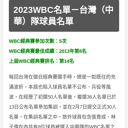
2023WBC名單－台灣（中
華）隊球員名單
WBC經典賽參加次數：5次
WBC經典賽最佳成績：2013年第8名
上屆WBC經典賽排名：第14名
每回台灣在徵召經典賽選手時，總是一如既往的充
滿波折，本屆也陷入球員名單不公布、兵役等風
波，在經歷了初選50人名單後，複選36人名單已於
13日公布名單參加集訓，並在2月7日提交正式30人
名單，在集訓名單之中，旅外球員包含張育成、林
子偉在內共有8位球員被選入中華隊的WBC名單之