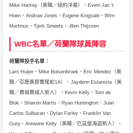
Mike Harkey（美職／紐約洋基）、Evert-Jan ‘t
Hoen、Andruw Jones、Eugene Kingsale、Wim
Martinus、Tjerk Smeets、-Ben Thijssen
WBC名單／荷蘭隊球員陣容
荷蘭隊投手名單：
Lars Huijer、Mike Bolsenbroek、Eric Mendez（美
職／亞歷桑那響尾蛇1A）、Jaydenn Estanista（美
職／費城費城人新人）、Kevin Kelly、Tom de
Blok、Shairon Martis、Ryan Huntington、Juan
Carlos Sulbaran、Dylan Farley、Franklin Van
Gurp、Antwone Kelly（美職／匹茲堡海盜新人）、