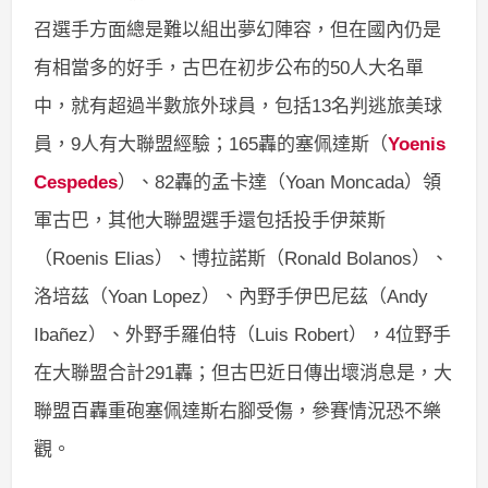
召選手方面總是難以組出夢幻陣容，但在國內仍是
有相當多的好手，古巴在初步公布的50人大名單
中，就有超過半數旅外球員，包括13名判逃旅美球
員，9人有大聯盟經驗；165轟的塞佩達斯（
Yoenis
Cespedes
）、82轟的孟卡達（Yoan Moncada）領
軍古巴，其他大聯盟選手還包括投手伊萊斯
（Roenis Elias）、博拉諾斯（Ronald Bolanos）、
洛培茲（Yoan Lopez）、內野手伊巴尼茲（Andy
Ibañez）、外野手羅伯特（Luis Robert），4位野手
在大聯盟合計291轟；但古巴近日傳出壞消息是，大
聯盟百轟重砲塞佩達斯右腳受傷，參賽情況恐不樂
觀。