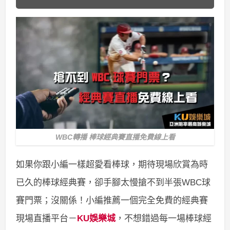
WBC轉播 棒球經典賽直播免費線上看
如果你跟小編一樣超愛看棒球，期待現場欣賞為時
已久的棒球經典賽，卻手腳太慢搶不到半張WBC球
賽門票；沒關係！小編推薦一個完全免費的經典賽
現場直播平台－
KU娛樂城
，不想錯過每一場棒球經