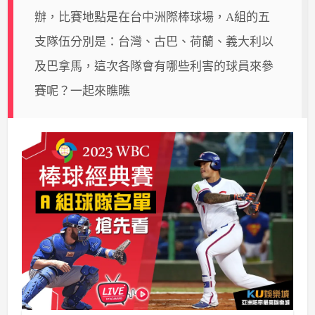
辦，比賽地點是在台中洲際棒球場，A組的五
支隊伍分別是：台灣、古巴、荷蘭、義大利以
及巴拿馬，這次各隊會有哪些利害的球員來參
賽呢？一起來瞧瞧