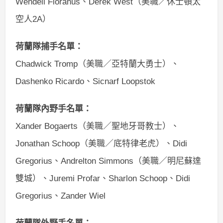
Wendell Floranus、Derek West（美職／休士頓太
空人2A）
荷蘭隊捕手名單：
Chadwick Tromp（美職／亞特蘭大勇士）、
Dashenko Ricardo、Sicnarf Loopstok
荷蘭隊內野手名單：
Xander Bogaerts（美職／聖地牙哥教士）、
Jonathan Schoop（美職／底特律老虎）、Didi
Gregorius、Andrelton Simmons（美職／明尼蘇達
雙城）、Juremi Profar、Sharlon Schoop、Didi
Gregorius、Zander Wiel