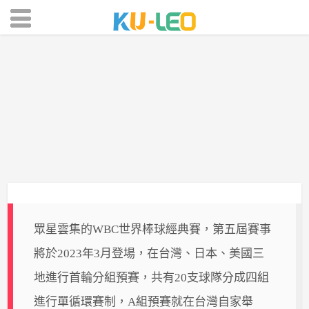
棒球經典賽
體育投注
眾星雲集的WBC世界棒球經典賽，第五屆賽事
將於2023年3月登場，在台灣、日本、美國三
地進行首輪分組預賽，共有20支球隊分成四組
進行單循環賽制，A組預賽就在台灣自家舉