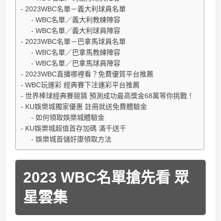
2023WBC名單－義大利球員名單
WBC名單／義大利教練陣容
WBC名單／義大利球員陣容
2023WBC名單－巴拿馬球員名單
WBC名單／巴拿馬教練陣容
WBC名單／巴拿馬球員陣容
2023WBC直播哪裡看？免費優質平台推薦
WBC玩運彩 經典賽下注運彩平台推薦
世界棒球經典賽競猜 預測成功最高獎金68萬等你挑戰！
KU娛樂城獨家優惠 註冊就送免費體驗金
如何領取娛樂城體驗金
KU娛樂城超值首存加碼 滿千送千
娛樂城首儲好康領取方法
2023 WBC名單搶先看 眾
星雲集