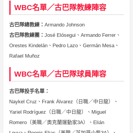
WBC名單／古巴隊教練陣容
古巴隊總教練：
Armando Johnson
古巴隊教練團：
José Elósegui、Armando Ferrer、
Orestes Kindelán、Pedro Lazo、Germán Mesa、
Rafael Muñoz
WBC名單／古巴隊球員陣容
古巴隊投手名單：
Naykel Cruz、Frank Álvarez（日職／中日龍）、
Yariel Rodríguez（日職／中日龍）、Miguel
Romero（美職／奧克蘭運動家3A）、Elián
Leyva、Roenis Elias（美職／芝加哥小熊3A）、