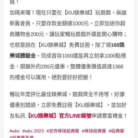
過！
加碼來囉！現在只要在【KU娛樂城】玩遊戲，無論
新舊會員，只要存款金額達1000元，立即加送你超
商購物金200元，讓玩家暢玩遊戲外還能開心購物；
也就是說在【KU娛樂城】免費註冊，除了領
168娛
樂城體驗金
，完成首存1000還能再立刻拿1000點禮
金，跟額外的200元優惠，整體優惠價值高達1368
的禮金可以運用，絕對要好好把握！
暢玩年度評比最佳娛樂城，遊戲齊全不用等，好康
優惠別錯過，立即免費註冊【KU娛樂城】，並加好
友私訊
【KU娛樂城】官方LINE帳號
申請豐富禮金！
wbc
wbc 2023
世界棒球經典賽
棒球經典賽
經典賽
經典賽直播