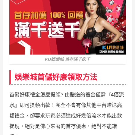
KU娛樂城 首存滿千送千
娛樂城首儲好康領取方法
首儲好康禮金怎麼提領? 由贈送的禮金僅需『
4倍流
水
』即可提領出款！完全不會有像其他平台贈送高
額禮金，卻要求玩家必須達成好幾倍流水才能出款
提現，絕對是佛心來著的首存優惠，絕對不能錯