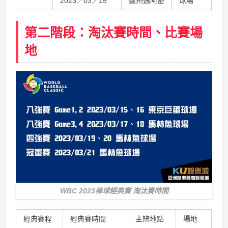
2023／03／15
達州邁阿密
球場
第二階段：淘汰賽時間、比賽場
地
WBC 2023棒球經典賽 淘汰賽時間
經典賽程
經典賽時間
主辨地點
場地