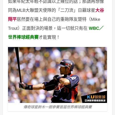
如果年紀太年輕不認識以上幾位的話；那請再想像
同為MLB大聯盟天使隊的「二刀流」日籍球星
大谷
翔平
居然要在場上與自己的重砲隊友楚特（Mike
Trout）正面對決的場景，這一切就只有在
WBC／
世界棒球經典賽
才能實現！
傳奇球星鈴木一朗參賽首屆世界棒球經典賽