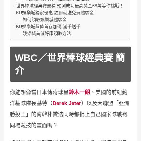
世界棒球經典賽競猜 預測成功最高獎金68萬等你挑戰！
KU娛樂城獨家優惠 註冊就送免費體驗金
如何領取娛樂城體驗金
KU娛樂城超值首存加碼 滿千送千
娛樂城首儲好康領取方法
WBC／世界棒球經典賽 簡
介
你能想像當日本傳奇球星
鈴木一朗
、美國的前紐約
洋基隊隊長基特（
Derek Jeter
）以及大聯盟「亞洲
勝投王」的南韓朴贊浩同時都批上自己國家隊戰袍
同場競技的畫面嗎？