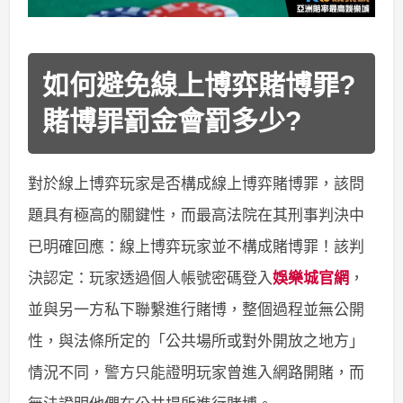
如何避免線上博弈賭博罪?
賭博罪罰金會罰多少?
對於線上博弈玩家是否構成線上博弈賭博罪，該問
題具有極高的關鍵性，而最高法院在其刑事判決中
已明確回應：線上博弈玩家並不構成賭博罪！該判
決認定：玩家透過個人帳號密碼登入
娛樂城官網
，
並與另一方私下聯繫進行賭博，整個過程並無公開
性，與法條所定的「公共場所或對外開放之地方」
情況不同，警方只能證明玩家曾進入網路開賭，而