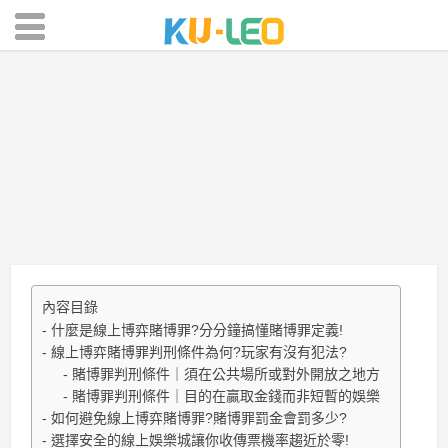
KU娛樂
KU娛樂城
關於KU
內容目錄
什麼是線上博弈賭博罪?分分鐘搞懂賭博罪定義!
線上博弈賭博罪判刑條件為何?玩家有沒有犯法?
賭博罪判刑條件｜須在公共場所或對外開放之地方
賭博罪判刑條件｜目的在贏取金錢而非短暫的娛樂
如何避免線上博弈賭博罪?賭博罪罰金會罰多少?
選擇安全的線上娛樂城讓你收傳票機率趨近於零!