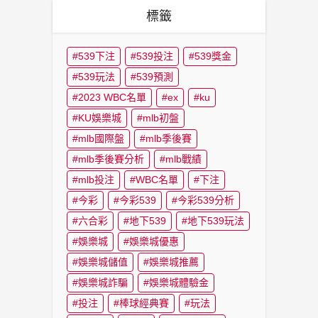
標籤
539下注
539投注
539獎金
539玩法
539預測
2023 WBC名單
ex
ku
KU娛樂城
mlb初盤
mlb國際盤
mlb季後賽
mlb季後賽分析
mlb戰績
mlb投注
WBC名單
下注
今彩
今彩539
今彩539分析
六合彩
地下539
地下539玩法
娛樂城
娛樂城優惠
娛樂城儲值
娛樂城推薦
娛樂城詐騙
娛樂城體驗金
投注
棒球經典賽
玩法