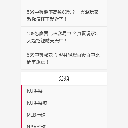
539中獎機率高達80%？！資深玩家
教你這樣下就對了！
539怎麼買比較容易中 ？真實玩家3
大過招經驗天天中！
539中獎秘訣 ？親身經驗百簽百中比
問事還靈！
分類
KU娛樂
KU娛樂城
MLB棒球
NBA籃球