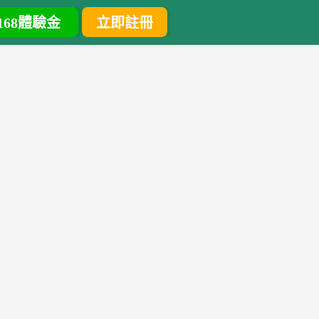
168體驗金
立即註冊
168體驗金
立即註冊