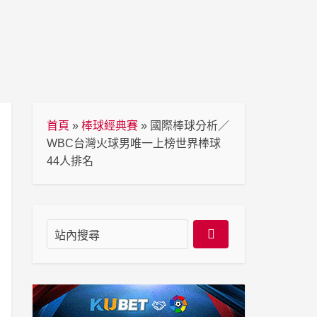
首頁
»
棒球經典賽
»
國際棒球分析／
WBC台灣火球男唯一上榜世界棒球
44人排名