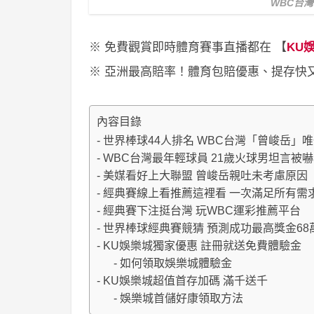
WBC台
※ 免費觀賞即時體育賽事直播都在 【
KU
※ 亞洲最高賠率！體育包賠優惠、提存快
內容目錄
世界棒球44人排名 WBC台灣「曾峻岳」
WBC台灣最年輕球員 21歲火球男坦言被
美媒看好上大聯盟 曾峻岳親吐未考慮原因
經典賽線上看推薦這裡看 一次滿足所有需
經典賽下注挺台灣 玩WBC運彩推薦平台
世界棒球經典賽競猜 預測成功最高獎金68
KU娛樂城獨家優惠 註冊就送免費體驗金
如何領取娛樂城體驗金
KU娛樂城超值首存加碼 滿千送千
娛樂城首儲好康領取方法