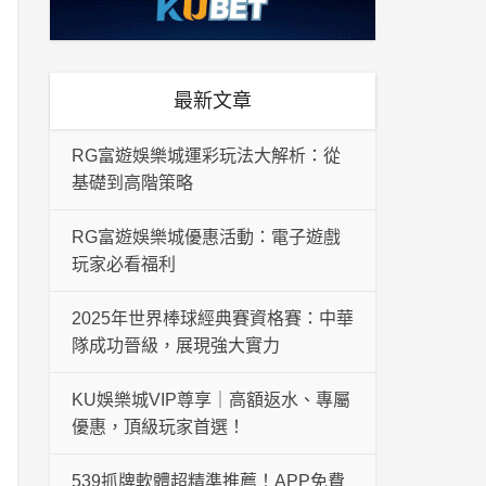
最新文章
RG富遊娛樂城運彩玩法大解析：從
基礎到高階策略
RG富遊娛樂城優惠活動：電子遊戲
玩家必看福利
2025年世界棒球經典賽資格賽：中華
隊成功晉級，展現強大實力
KU娛樂城VIP尊享｜高額返水、專屬
優惠，頂級玩家首選！
539抓牌軟體超精準推薦！APP免費