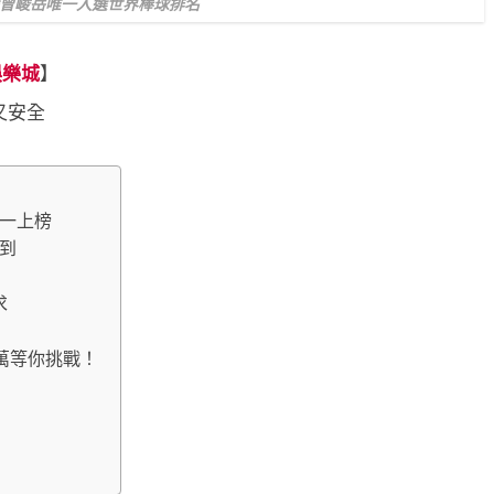
灣曾峻岳唯一入選世界棒球排名
娛樂城
】
又安全
唯一上榜
嚇到
求
萬等你挑戰！