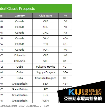
棒球排行榜 WBC台灣僅一人上榜