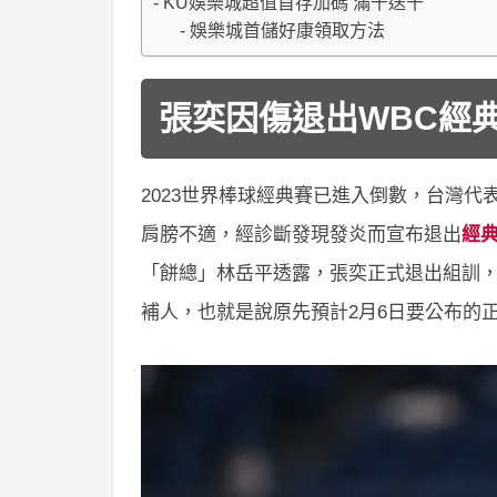
KU娛樂城超值首存加碼 滿千送千
娛樂城首儲好康領取方法
張奕因傷退出WBC經
2023世界棒球經典賽已進入倒數，台灣
肩膀不適，經診斷發現發炎而宣布退出
經
「餅總」林岳平透露，張奕正式退出組訓
補人，也就是說原先預計2月6日要公布的正