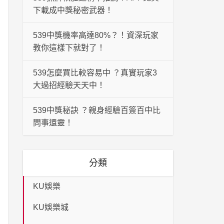
下載成中獎秘密武器！
539中獎機率高達80%？！資深玩家
教你這樣下就對了！
539怎麼買比較容易中 ？真實玩家3
大過招經驗天天中！
539中獎秘訣 ？親身經驗百簽百中比
問事還靈！
分類
KU娛樂
KU娛樂城