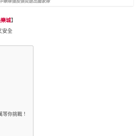
中華隊強投張奕退出國家隊
娛樂城
】
又安全
萬等你挑戰！