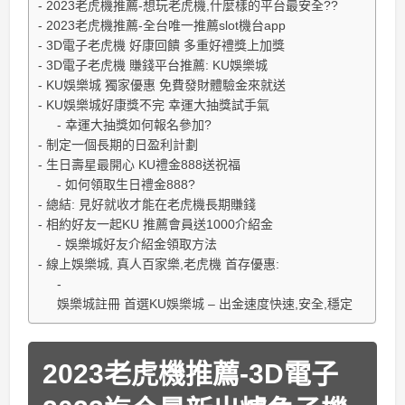
2023老虎機推薦-想玩老虎機,什麼樣的平台最安全??
2023老虎機推薦-全台唯一推薦slot機台app
3D電子老虎機 好康回饋 多重好禮獎上加獎
3D電子老虎機 賺錢平台推薦: KU娛樂城
KU娛樂城 獨家優惠 免費發財體驗金來就送
KU娛樂城好康獎不完 幸運大抽獎試手氣
幸運大抽獎如何報名參加?
制定一個長期的日盈利計劃
生日壽星最開心 KU禮金888送祝福
如何領取生日禮金888?
總結: 見好就收才能在老虎機長期賺錢
相約好友一起KU 推薦會員送1000介紹金
娛樂城好友介紹金領取方法
線上娛樂城, 真人百家樂,老虎機 首存優惠:
娛樂城註冊 首選KU娛樂城 – 出金速度快速,安全,穩定
2023老虎機推薦-3D電子