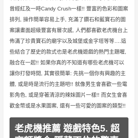
曾經紅及一時Candy Crush一樣!! 豐富的色彩和圖案
排列, 操作簡單容易上手, 充滿了鑽石和藍寶石的圖
案讓畫面超級豐富有層次感, 人們都喜歡老虎機台上
佈滿了珍貴寶石的廟宇以及城堡或金字塔等等….這
些結合了歷史的款式也是老虎機遊戲的熱門主題喔,
融合在一起!! 如果你真的不知道有哪些老虎機可以
讓你打發時間, 其實很簡單: 先挑一個你有興趣的主
體, 或是時是流行的主題吧!! 就像男生會喜歡一些電
影角色, 或是穿著清涼的辣妹圖片一樣!! 而女生會喜
歡金幣或是水果圖案, 還有一些可愛的圖案的類型!!
老虎機推薦 遊戲特色5. 超