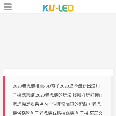
KU娛樂城
電子遊戲體驗
2023老虎機推薦-3D電子2023迄今最新出爐角
子機總集結,2023老虎機的玩法,輕鬆好玩好懂!!
老虎機是娛樂場內一個非常簡單的遊戲。老虎
機俗稱吃角子老虎機或稱拉霸機,角子機,這篇文