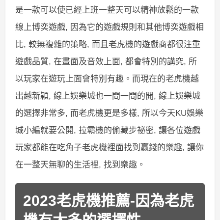
是一款可以使已經上班一整天可以精神放鬆的一款
線上博奕遊戲, 因為它的遊戲規則和其他博奕遊戲相
比, 較無複雜的策略, 而且老虎機的遊戲商都很注重
遊戲品質, 在畫面及音效上面, 都會特別的講究, 所
以玩家在遊玩上面會特別有趣。而現在的老虎機越
出越新穎, 線上娛樂城也一間一間的開, 線上娛樂城
的選擇非常多, 而老虎機更是多樣, 所以今天KU娛樂
城小編就要公開, 拉霸機的偷藏步祕密, 讓各位遊戲
玩家都能在吃角子老虎機裡面找到贏錢的樂趣, 讓你
在一整天無聊的生活裡, 找到樂趣。
2023老虎機推薦-因為老虎