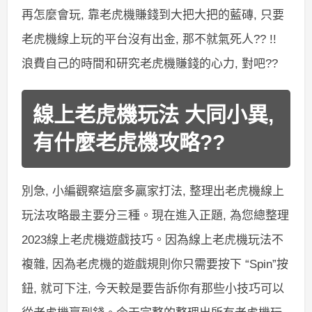
再怎麼會玩, 靠老虎機賺錢到大把大把的藍磚, 只要
老虎機線上玩的平台沒有出金, 那不就氣死人?? !!
浪費自己的時間和研究老虎機賺錢的心力, 對吧??
線上老虎機玩法 大同小異,
有什麼老虎機攻略??
別急, 小編觀察這麼多贏家打法, 整理出老虎機線上
玩法攻略最主要分三種。現在進入正題, 為您總整理
2023線上老虎機遊戲技巧。因為線上老虎機玩法不
複雜, 因為老虎機的遊戲規則你只需要按下 “Spin”按
鈕, 就可下注, 今天較是要告訴你有那些小技巧可以