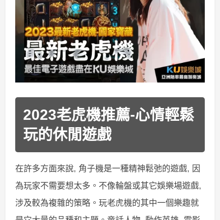
2023老虎機推薦-心情輕鬆
玩的休閒遊戲
在許多方面來說, 角子機是一種精神鬆弛的遊戲, 因
為玩家不需要想太多。不像輪盤或其它娛樂場遊戲,
涉及較為複雜的策略。玩老虎機的其中一個樂趣就