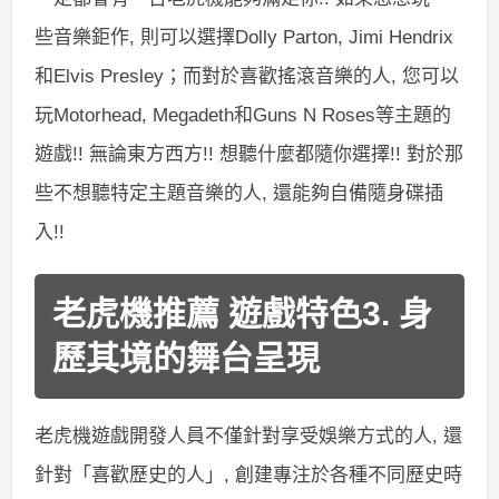
些音樂鉅作, 則可以選擇Dolly Parton, Jimi Hendrix
和Elvis Presley；而對於喜歡搖滾音樂的人, 您可以
玩Motorhead, Megadeth和Guns N Roses等主題的
遊戲!! 無論東方西方!! 想聽什麼都隨你選擇!! 對於那
些不想聽特定主題音樂的人, 還能夠自備隨身碟插
入!!
老虎機推薦 遊戲特色3. 身
歷其境的舞台呈現
老虎機遊戲開發人員不僅針對享受娛樂方式的人, 還
針對「喜歡歷史的人」, 創建專注於各種不同歷史時