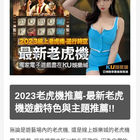
2023老虎機推薦-最新老虎
機遊戲特色與主題推薦!!
無論是遊藝場內的老虎機, 還是線上娛樂城的老虎機