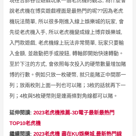
現在告訴各位遊戲玩家一個老虎機的觀念, 為什麼會
說老虎機在博奕遊戲裡面是最熱門的呢??因為老虎
機玩法簡單, 所以很多剛進入線上娛樂城的玩家, 會
先從老虎機入手, 所以老虎機變成線上博弈娛樂城,
入門款遊戲, 老虎機線上玩法非常簡單, 玩家只要輸
入金額, 並啟動把手或按鈕, 轉軸即開始快速轉動。
至於下注的方式, 會依照每次投入的硬幣數量增加賭
博的行數。例如只放一枚硬幣, 就只能賭正中間那一
列；放兩枚則上面一列也可以賭；3枚的話就再下一
列；4枚與5枚硬幣則是連兩條對角線都可以賭。
延伸閱讀:
2023老虎機推薦-3D電子最新最熱門
TOP10老虎機
繼續閱讀:
2023老虎機 盡在KU娛樂城,最新熱門線