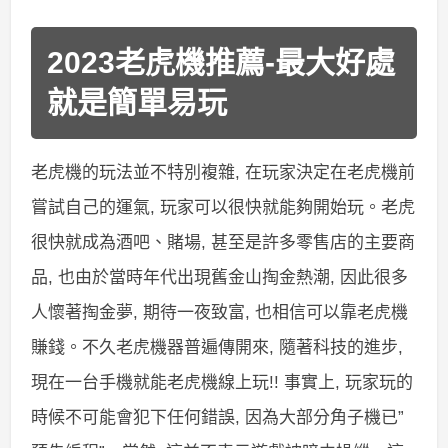
2023老虎機推薦-最大好處
就是簡單易玩
老虎機的玩法並不特別複雜, 在玩家決定在老虎機前
嘗試自己的運氣, 玩家可以很快就能夠開始玩。老虎
很快就成為酒吧、賭場, 甚至是許多零售店的主要商
品, 也由於當時年代出現舊金山掏金熱潮, 因此很多
人懷著掏金夢, 期待一夜致富, 也相信可以靠老虎機
賺錢。不久老虎機器普遍傳開來, 隨著科技的進步,
現在一台手機就能老虎機線上玩!! 事實上, 玩家玩的
時候不可能會犯下任何錯誤, 因為大部分角子機已”