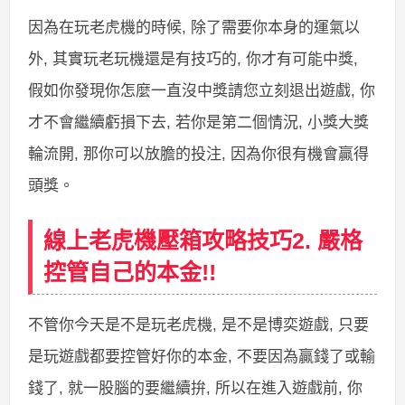
因為在玩老虎機的時候, 除了需要你本身的運氣以
外, 其實玩老玩機還是有技巧的, 你才有可能中獎,
假如你發現你怎麼一直沒中獎請您立刻退出遊戲, 你
才不會繼續虧損下去, 若你是第二個情況, 小獎大獎
輪流開, 那你可以放膽的投注, 因為你很有機會贏得
頭獎。
線上老虎機壓箱攻略技巧2. 嚴格
控管自己的本金!!
不管你今天是不是玩老虎機, 是不是博奕遊戲, 只要
是玩遊戲都要控管好你的本金, 不要因為贏錢了或輸
錢了, 就一股腦的要繼續拚, 所以在進入遊戲前, 你