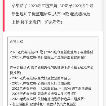
章集結了 2023老虎機推薦 -3D電子2023迄今最
新出爐角子機整理清單,共有10款 老虎機推薦
上榜,接下來我們一起來看看!!
內容目錄
2023老虎機推薦-3D電子2023迄今最新出爐角子機總集結
2023老虎機推薦-為什麼線上老虎機這麼受歡迎呢?
過去是機械式,電子式和現代的數碼線上老虎機 (2023老虎
機推薦)
2023老虎機推薦-最大好處就是簡單易玩
2023老虎機推薦-心情輕鬆玩的休閒遊戲
2023老虎機推薦-可以放輕鬆玩,不用緊張的老虎機遊戲
2023老虎機推薦-因為老虎機有太多的選擇性
2023老虎機推薦-最新老虎機遊戲特色與主題推薦!!
老虎機推薦 遊戲特色1. 畫面精美的角色塑造