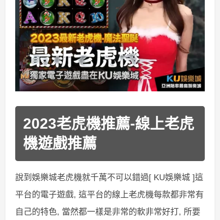
2023老虎機推薦-線上老虎
機遊戲推薦
說到娛樂城老虎機就千萬不可以錯過[ KU娛樂城 ]這
平台的電子遊戲, 這平台的線上老虎機每款都非常有
自己的特色, 當然都一樣是非常的軟非常好打, 所要