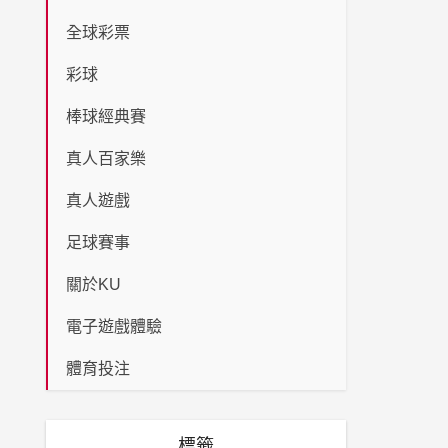
全球彩票
彩球
棒球經典賽
真人百家樂
真人遊戲
足球賽事
關於KU
電子遊戲體驗
體育投注
標籤