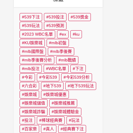
539下注
539投注
539獎金
539玩法
539預測
2023 WBC名單
ex
ku
KU娛樂城
mlb初盤
mlb國際盤
mlb季後賽
mlb季後賽分析
mlb戰績
mlb投注
WBC名單
下注
今彩
今彩539
今彩539分析
六合彩
地下539
地下539玩法
娛樂城
娛樂城優惠
娛樂城儲值
娛樂城推薦
娛樂城詐騙
娛樂城體驗金
投注
棒球經典賽
玩法
百家樂
真人
經典賽下注