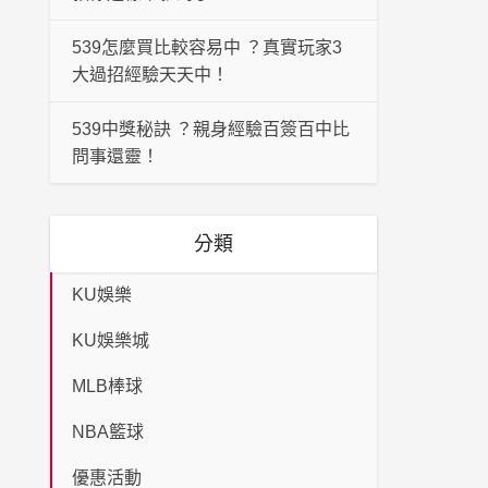
539怎麼買比較容易中 ？真實玩家3
大過招經驗天天中！
539中獎秘訣 ？親身經驗百簽百中比
問事還靈！
分類
KU娛樂
KU娛樂城
MLB棒球
NBA籃球
優惠活動