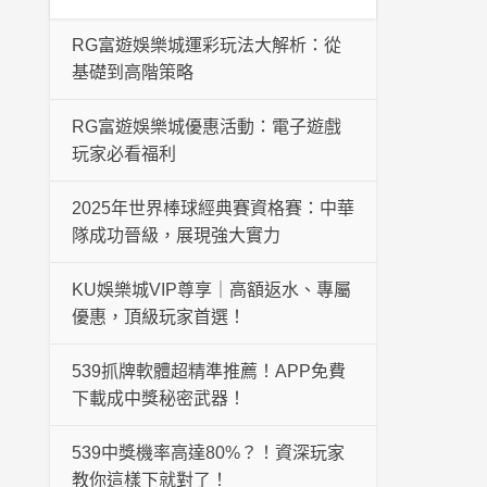
RG富遊娛樂城運彩玩法大解析：從
基礎到高階策略
RG富遊娛樂城優惠活動：電子遊戲
玩家必看福利
2025年世界棒球經典賽資格賽：中華
隊成功晉級，展現強大實力
KU娛樂城VIP尊享｜高額返水、專屬
優惠，頂級玩家首選！
539抓牌軟體超精準推薦！APP免費
下載成中獎秘密武器！
539中獎機率高達80%？！資深玩家
教你這樣下就對了！