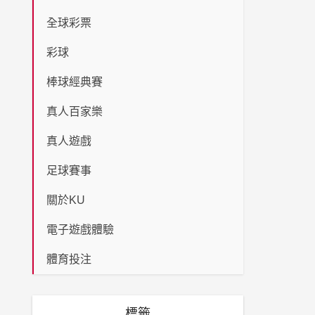
全球彩票
彩球
棒球經典賽
真人百家樂
真人遊戲
足球賽事
關於KU
電子遊戲體驗
體育投注
標籤