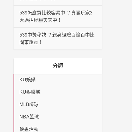
539怎麼買比較容易中 ？真實玩家3
大過招經驗天天中！
539中獎秘訣 ？親身經驗百簽百中比
問事還靈！
分類
KU娛樂
KU娛樂城
MLB棒球
NBA籃球
優惠活動