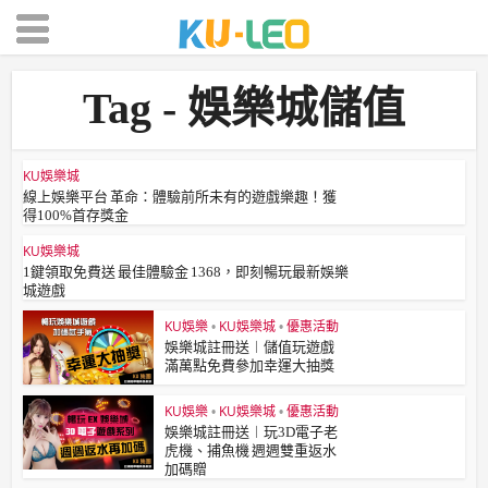
Tag - 娛樂城儲值
KU娛樂城
線上娛樂平台 革命：體驗前所未有的遊戲樂趣！獲
得100%首存獎金
KU娛樂城
1鍵領取免費送 最佳體驗金 1368，即刻暢玩最新娛樂
城遊戲
KU娛樂
KU娛樂城
優惠活動
•
•
娛樂城註冊送︱儲值玩遊戲
滿萬點免費參加幸運大抽獎
KU娛樂
KU娛樂城
優惠活動
•
•
娛樂城註冊送︱玩3D電子老
虎機、捕魚機 週週雙重返水
加碼贈