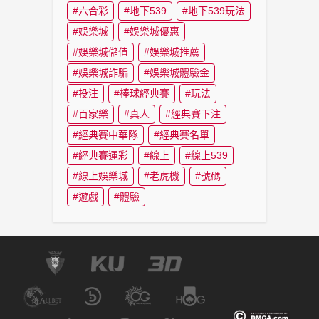
六合彩
地下539
地下539玩法
娛樂城
娛樂城優惠
娛樂城儲值
娛樂城推薦
娛樂城詐騙
娛樂城體驗金
投注
棒球經典賽
玩法
百家樂
真人
經典賽下注
經典賽中華隊
經典賽名單
經典賽運彩
線上
線上539
線上娛樂城
老虎機
號碼
遊戲
體驗