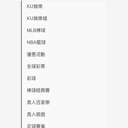
KU娛樂
KU娛樂城
MLB棒球
NBA籃球
優惠活動
全球彩票
彩球
棒球經典賽
真人百家樂
真人遊戲
足球賽事