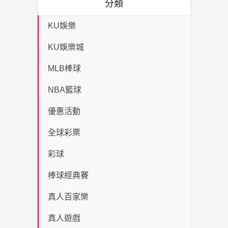
分類
KU娛樂
KU娛樂城
MLB棒球
NBA籃球
優惠活動
全球彩票
彩球
棒球經典賽
真人百家樂
真人遊戲