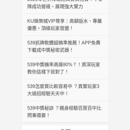
隊成功晉級，展現強大實力
KU娛樂城VIP尊享｜高額返水、專屬
優惠，頂級玩家首選！
539抓牌軟體超精準推薦！APP免費
下載成中獎秘密武器！
539中獎機率高達80%？！資深玩家
教你這樣下就對了！
539怎麼買比較容易中 ？真實玩家3
大過招經驗天天中！
539中獎秘訣 ？親身經驗百簽百中比
問事還靈！