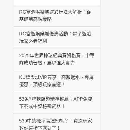
RG富遊娛樂城運彩玩法大解析：從
基礎到高階策略
RG富遊娛樂城優惠活動：電子遊戲
玩家必看福利
2025年世界棒球經典賽資格賽：中華
隊成功晉級，展現強大實力
KU娛樂城VIP尊享｜高額返水、專屬
優惠，頂級玩家首選！
539抓牌軟體超精準推薦！APP免費
下載成中獎秘密武器！
539中獎機率高達80%？！資深玩家
教你這樣下就對了！