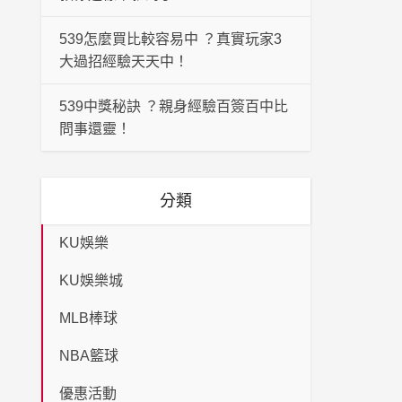
539怎麼買比較容易中 ？真實玩家3
大過招經驗天天中！
539中獎秘訣 ？親身經驗百簽百中比
問事還靈！
分類
KU娛樂
KU娛樂城
MLB棒球
NBA籃球
優惠活動