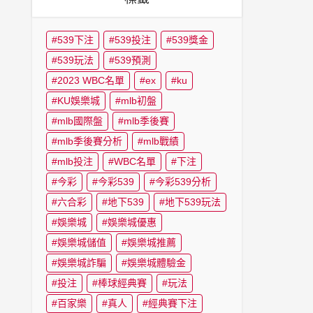
539下注
539投注
539獎金
539玩法
539預測
2023 WBC名單
ex
ku
KU娛樂城
mlb初盤
mlb國際盤
mlb季後賽
mlb季後賽分析
mlb戰績
mlb投注
WBC名單
下注
今彩
今彩539
今彩539分析
六合彩
地下539
地下539玩法
娛樂城
娛樂城優惠
娛樂城儲值
娛樂城推薦
娛樂城詐騙
娛樂城體驗金
投注
棒球經典賽
玩法
百家樂
真人
經典賽下注