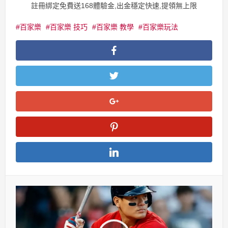
註冊綁定免費送168體驗金,出金穩定快速,提領無上限
百家樂
百家樂 技巧
百家樂 教學
百家樂玩法