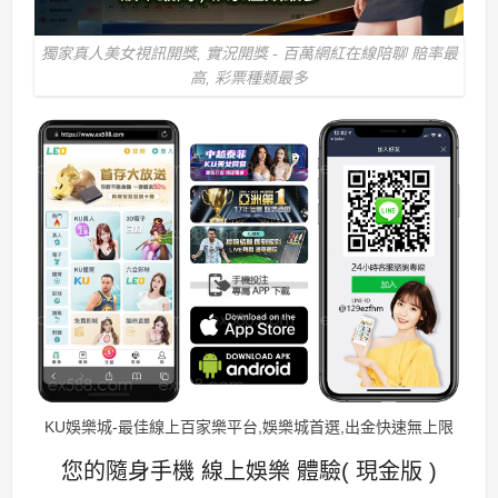
獨家真人美女視訊開獎, 實況開獎 - 百萬網紅在線陪聊 賠率最
高, 彩票種類最多
KU娛樂城-最佳線上百家樂平台,娛樂城首選,出金快速無上限
您的隨身手機 線上娛樂 體驗( 現金版 )