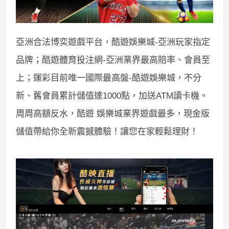
亞洲合法博奕遊戲平台，酷遊娛樂城-亞洲玩家指定
品牌；酷遊體育投注網-亞洲業界最高賠率、會員至
上；運彩目前唯一國際最高盤-酷遊娛樂城，不分
新、舊會員累計儲值達1000點，加送ATM讀卡機。
周周高額反水，酷遊 娛樂城業界遊戲最多，現金版
儲值帶給你全新震撼體驗！讓您在家輕鬆理財！