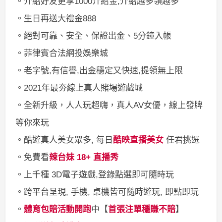
。介紹好友更享1000介紹金,介紹越多領越多
。生日再送大禮金888
。絕對可靠、安全、保證出金、5分鐘入帳
。菲律賓合法網投娛樂城
。老字號,有信譽,出金穩定又快速,提領無上限
。2021年最夯線上真人賭場遊戲城
。全新升級，人人玩超嗨，真人AV女優，線上發牌
等你來玩
。酷遊真人美女眾多, 每日
酷映直播美女
任君挑選
。免費看
辣台妹 18+ 直播秀
。上千種 3D電子遊戲,登錄點選即可隨時玩
。跨平台呈現, 手機, 桌機皆可隨時遊玩, 即點即玩
。
體育包賠活動開跑
中【
首張注單穩賺不賠
】