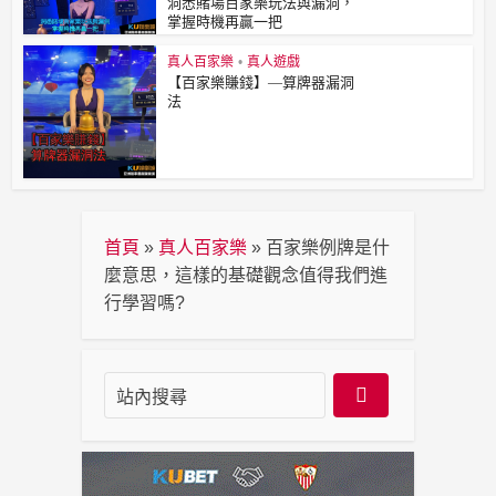
洞悉賭場百家樂玩法與漏洞，
掌握時機再贏一把
真人百家樂
真人遊戲
•
【百家樂賺錢】—算牌器漏洞
法
首頁
»
真人百家樂
»
百家樂例牌是什
麼意思，這樣的基礎觀念值得我們進
行學習嗎?