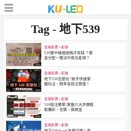
Tag - 地下539
全球彩票
彩球
•
539要中幾個號碼才有錢 ？獎
金分配一覽沒中竟也能領？
全球彩票
彩球
•
地下539怎麼玩 ?新手快速掌
握玩法、賠率及投注管道！
全球彩票
彩球
•
539投注教學 |掌握六大步驟輕
鬆購彩、兌獎、換現金
全球彩票
彩球
•
地下539 dcard 內幕話題！真