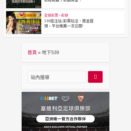
全球彩票
彩球
•
539投注站 |彩票玩法、獎金提
領、平台推薦一次公開!
首頁
»
地下539