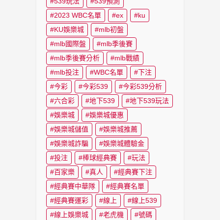
539玩法
539預測
2023 WBC名單
ex
ku
KU娛樂城
mlb初盤
mlb國際盤
mlb季後賽
mlb季後賽分析
mlb戰績
mlb投注
WBC名單
下注
今彩
今彩539
今彩539分析
六合彩
地下539
地下539玩法
娛樂城
娛樂城優惠
娛樂城儲值
娛樂城推薦
娛樂城詐騙
娛樂城體驗金
投注
棒球經典賽
玩法
百家樂
真人
經典賽下注
經典賽中華隊
經典賽名單
經典賽運彩
線上
線上539
線上娛樂城
老虎機
號碼