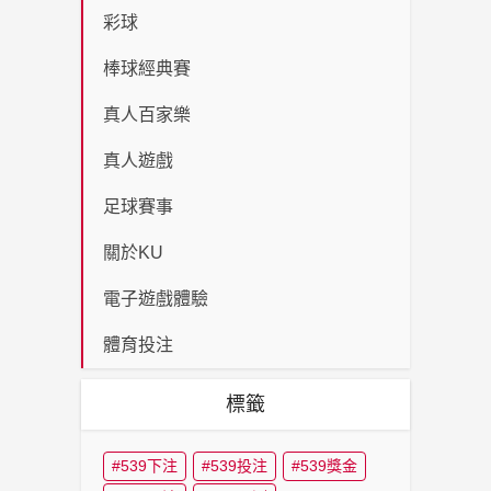
彩球
棒球經典賽
真人百家樂
真人遊戲
足球賽事
關於KU
電子遊戲體驗
體育投注
標籤
539下注
539投注
539獎金