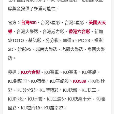
厚獎金提供了多重可能性。
官方：
台灣539
、台灣3星彩、台灣4星彩、
美國天天
樂
、台灣大樂透、台灣威力彩、
香港六合彩
、新加
坡TOTO、基諾彩、分分彩、幸運5、PC 28、福彩
3D、體彩P3、越南大樂透、老撾大樂透、泰國大樂
透。
極速：
KU六合彩
、KU賽車、KU賽馬、KU賽艇、
KU射龍門、KU猜拳、KU基諾彩、
KU539
、KU秒秒
彩、KU分分彩、KU時時彩、KU快骰、KU快三、
KUPK骰、KU水管、KU11選5、KU快樂十分、KU泰
國彩、KU越南18、KU越南27。