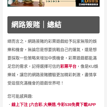
網路簽賭｜總結
總而言之，網路簽賭的彩票遊戲給予玩家無限的娛
樂和機會，無論您是想要挑戰自己的運氣，還是想
要採取一些策略來增加中獎機會，彩票遊戲都能滿
足您的需求，記得選擇可信的
彩票平台
，像是KU娛
樂城，讓您的網路簽賭體驗更加精彩刺激，盡情享
受這個充滿機會的遊戲世界吧！
您可能感興趣:
．
線上下注 |六合彩.大樂透.今彩539免費下載APP