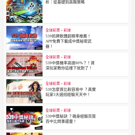
析：從基礎到高階策略
全球彩票
彩球
•
539抓牌軟體超精準推薦！
APP免費下載成中獎秘密武
器！
全球彩票
彩球
•
539中獎機率高達80%？！資
深玩家教你這樣下就對了！
全球彩票
彩球
•
539怎麼買比較容易中 ？真實
玩家3大過招經驗天天中！
全球彩票
彩球
•
539中獎秘訣 ？親身經驗百簽
百中比問事還靈！