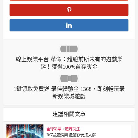
線上娛樂平台 革命：體驗前所未有的遊戲樂
趣！獲得100%首存獎金
1鍵領取免費送 最佳體驗金 1368，即刻暢玩最
新娛樂城遊戲
建議相關文章
全球彩票
體育投注
•
RG富遊娛樂城運彩玩法大解