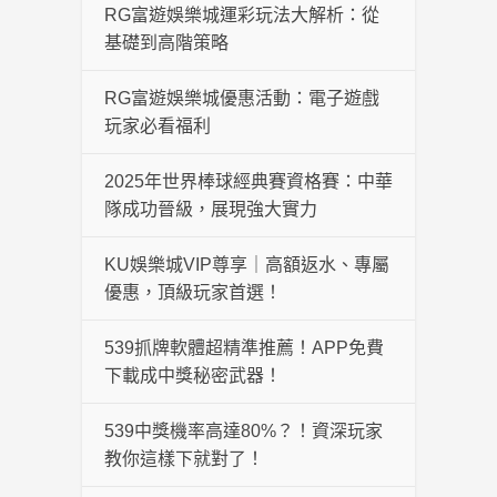
RG富遊娛樂城運彩玩法大解析：從
基礎到高階策略
RG富遊娛樂城優惠活動：電子遊戲
玩家必看福利
2025年世界棒球經典賽資格賽：中華
隊成功晉級，展現強大實力
KU娛樂城VIP尊享｜高額返水、專屬
優惠，頂級玩家首選！
539抓牌軟體超精準推薦！APP免費
下載成中獎秘密武器！
539中獎機率高達80%？！資深玩家
教你這樣下就對了！