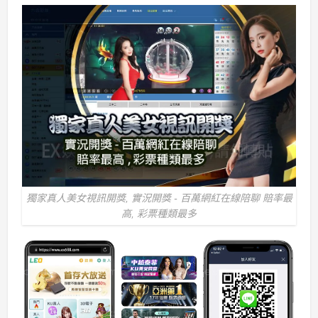
獨家真人美女視訊開獎, 實況開獎 - 百萬網紅在線陪聊 賠率最
高, 彩票種類最多