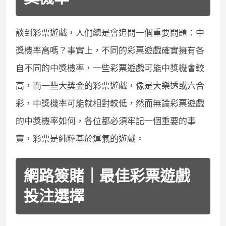
談到彩票遊戲，人們總是會追問一個重要問題：中
獎機率高嗎？事實上，不同的彩票遊戲確實擁有各
自不同的中獎機率，一些彩票遊戲可能中獎機會較
高，而一些大獎金的彩票遊戲，像是大樂透或六合
彩，中獎機率可能就相對較低，然而無論彩票遊戲
的中獎機率如何，各位都必須牢記一個重要的事
實，彩票是純粹基於運氣的遊戲。
網路簽賭｜最佳彩票遊戲
投注選擇