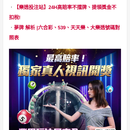
．
【樂透投注站】24H高賠率不擋牌、提領獎金不
扣稅!
．
夢牌 解析 |六合彩、539、天天樂、大樂透號碼對
照表