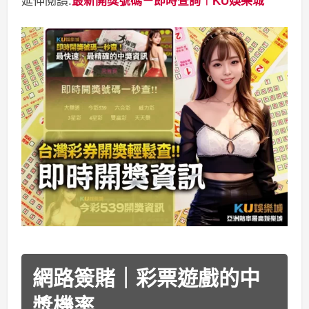
延伸閱讀:
最新開獎號碼－即時查詢︱KU娛樂城
網路簽賭｜彩票遊戲的中
獎機率