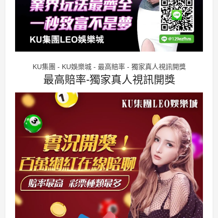
KU集團 - KU娛樂城 - 最高賠率 - 獨家真人視訊開獎
最高賠率-獨家真人視訊開獎