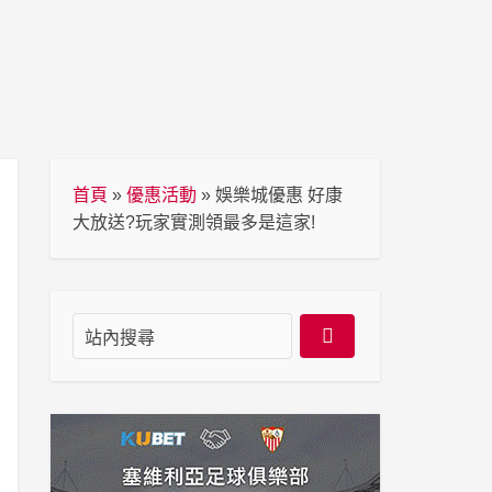
首頁
»
優惠活動
»
娛樂城優惠 好康
大放送?玩家實測領最多是這家!