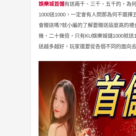
娛樂城首儲
有送兩千、三千、五千的，為何
1000送1000，一定會有人問那為何不
會贈送嗎?就小編的了解要贈送這麼高的禮
幾、二十幾倍，只有KU娛樂城儲1000就
送越多越好，玩家還要從各個不同的面向