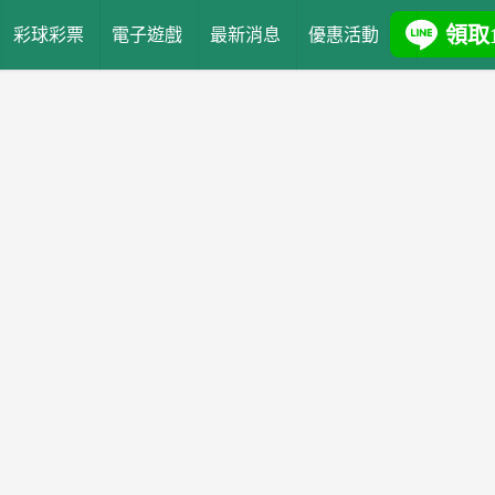
領取
領取
球彩票
電子遊戲
最新消息
優惠活動
彩球彩票
電子遊戲
最新消息
優惠活動
優惠活動