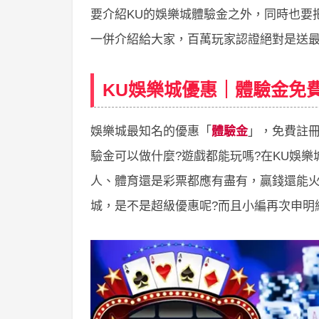
要介紹KU的娛樂城體驗金之外，同時也要
一併介紹給大家，百萬玩家認證絕對是送最
KU娛樂城優惠｜體驗金免
娛樂城最知名的優惠「
體驗金
」，免費註冊
驗金可以做什麼?遊戲都能玩嗎?在KU娛
人、體育還是彩票都應有盡有，贏錢還能
城，是不是超級優惠呢?而且小編再次申明