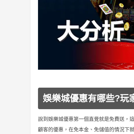
娛樂城優惠有哪些?玩
說到娛樂城優惠第一個直覺就是免費送，
顧客的優惠，在免本金、免儲值的情況下