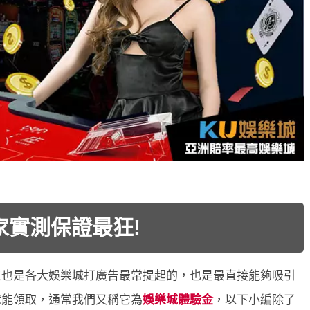
家實測保證最狂!
這也是各大娛樂城打廣告最常提起的，也是最直接能夠吸引
就能領取，通常我們又稱它為
娛樂城體驗金
，以下小編除了