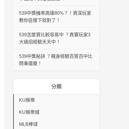
539中獎機率高達80%？！資深玩家
教你這樣下就對了！
539怎麼買比較容易中 ？真實玩家3
大過招經驗天天中！
539中獎秘訣 ？親身經驗百簽百中比
問事還靈！
分類
KU娛樂
KU娛樂城
MLB棒球