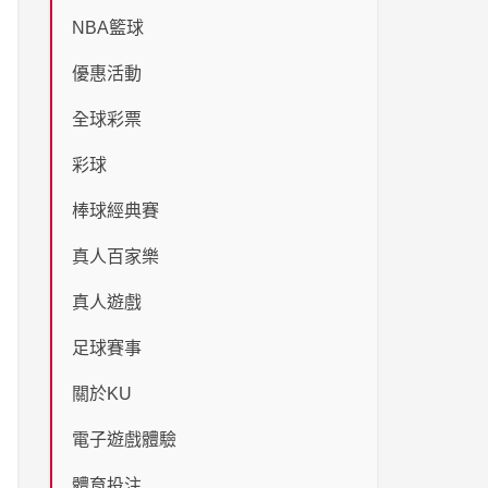
NBA籃球
優惠活動
全球彩票
彩球
棒球經典賽
真人百家樂
真人遊戲
足球賽事
關於KU
電子遊戲體驗
體育投注