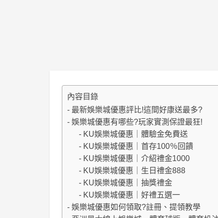
內容目錄
最新娛樂城優惠評比!這間好康送最多?
娛樂城優惠有哪些?玩家實測保證最狂!
KU娛樂城優惠｜體驗金免費送
KU娛樂城優惠｜首存100％回饋
KU娛樂城優惠｜介紹禮金1000
KU娛樂城優惠｜生日禮金888
KU娛樂城優惠｜抽獎禮金
KU娛樂城優惠｜好禮五選一
娛樂城優惠如何領取?註冊、提領教學