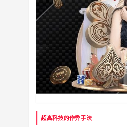
超高科技的作弊手法