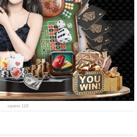
casino 110