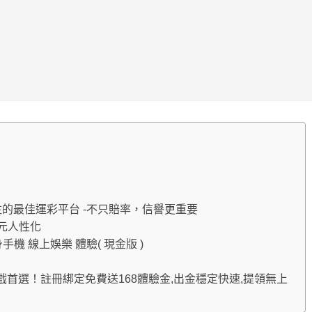
的最佳運彩平台 -不只賠率，信譽更重要
元人性化
手機 線上娛樂 體驗( 現金版 )
戲首選！註冊綁定免費送168體驗金,出金穩定快速,提領無上