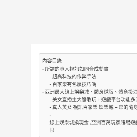
內容目錄
所謂的真人視訊如同合成動畫
超高科技的作弊手法
百家樂有包贏技巧嗎
亞洲最大線上娛樂城．體育球版、體育投注
美女直播主大膽敢玩，遊戲平台功能多
真人美女 視訊百家樂 娛樂城 – 您的隨身
線上娛樂城換現金 ,亞洲百萬玩家賭場遊
限