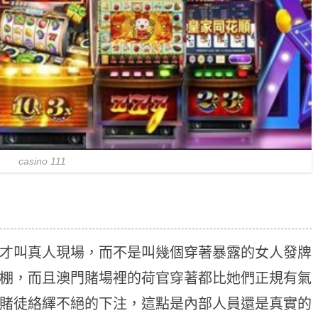
casino 111
才叫真人現場，而不是叫幾個穿著暴露的女人發牌
棚，而且澳門賭場裡的荷官穿著都比她們正規有氣
賭徒絡繹不絕的下注，這點是內部人員還是真實的