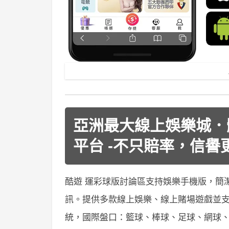
亞洲最大線上娛樂城．
平台 -不只賠率，信譽
酷遊 運彩球版討論區支持娛樂手機版，簡
訊。提供多款線上娛樂、線上賭場遊戲並支
統，國際盤口：籃球、棒球、足球、網球、