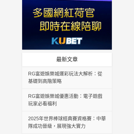
最新文章
RG富遊娛樂城運彩玩法大解析：從
基礎到高階策略
RG富遊娛樂城優惠活動：電子遊戲
玩家必看福利
2025年世界棒球經典賽資格賽：中華
隊成功晉級，展現強大實力