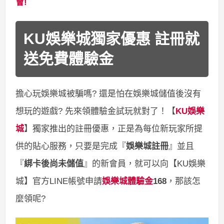
會!
KU娛樂城獨家優惠 註冊就
送免費體驗金
擔心玩娛樂城被騙嗎? 還是怕在娛樂城儲值後沒有
想玩的遊戲? 先來領體驗金試玩就對了！【
KU娛樂
城
】獨家推出的註冊優惠，正是為每位新玩家所提
供的貼心服務，只要是完成『
娛樂城註冊
』並且
『
綁卡後尚未儲值
』的新會員，就可以向【KU娛樂
城】官方LINE帳號申請
娛樂城體驗金
168
，那該怎
麼領呢?