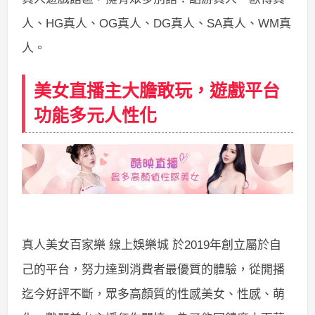
人、HG真人、OG真人、DG真人、SA真人、WM真
人。
美女直播主大膽敢玩，遊戲平台
功能多元人性化
真人美女百家樂 線上娛樂城 於2019年創立屬於自
己的平台，努力達到消費者最優質的體驗，從開播
迄今好評不斷，眾多高顏質的性感美女、性感、萌