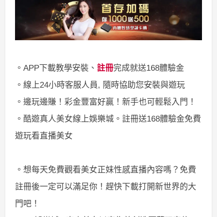
。APP下載教學安裝、
註冊
完成就送168體驗金
。線上24小時客服人員, 隨時協助您安裝與遊玩
。邊玩邊賺！彩金豐富好贏！新手也可輕鬆入門！
。酷遊真人美女線上娛樂城。註冊送168體驗金免費
遊玩看直播美女
。想每天免費觀看美女正妹性感直播內容嗎？免費
註冊後一定可以滿足你！趕快下載打開新世界的大
門吧！