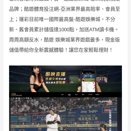
品牌；酷遊體育投注網-亞洲業界最高賠率、會員至
上；運彩目前唯一國際最高盤-酷遊娛樂城，不分
新、舊會員累計儲值達1000點，加送ATM讀卡機。
周周高額反水，酷遊 娛樂城業界遊戲最多，現金版
儲值帶給你全新震撼體驗！讓您在家輕鬆理財！