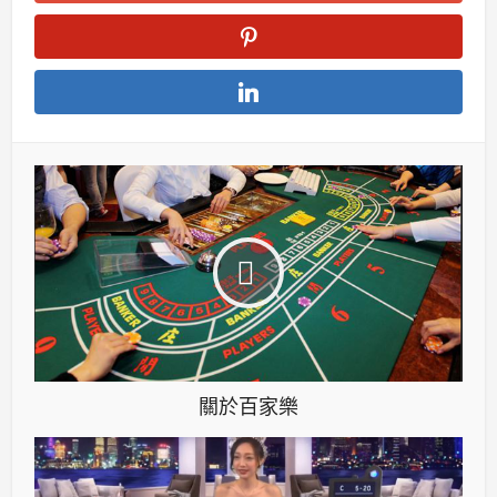
關於百家樂