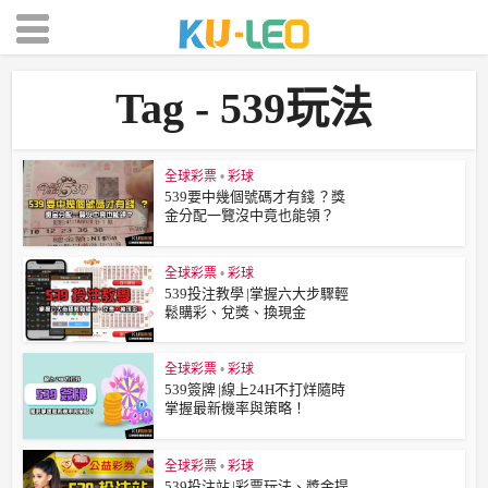
Tag - 539玩法
全球彩票
彩球
•
539要中幾個號碼才有錢 ？獎
金分配一覽沒中竟也能領？
全球彩票
彩球
•
539投注教學 |掌握六大步驟輕
鬆購彩、兌獎、換現金
全球彩票
彩球
•
539簽牌 |線上24H不打烊隨時
掌握最新機率與策略！
全球彩票
彩球
•
539投注站 |彩票玩法、獎金提