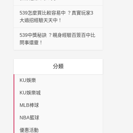
539怎麼買比較容易中 ？真實玩家3
大過招經驗天天中！
539中獎秘訣 ？親身經驗百簽百中比
問事還靈！
分類
KU娛樂
KU娛樂城
MLB棒球
NBA籃球
優惠活動