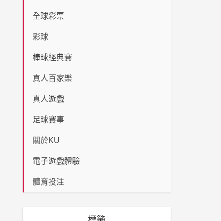
全球彩票
彩球
棒球經典賽
真人百家樂
真人遊戲
足球賽事
關於KU
電子遊戲體驗
體育投注
標籤