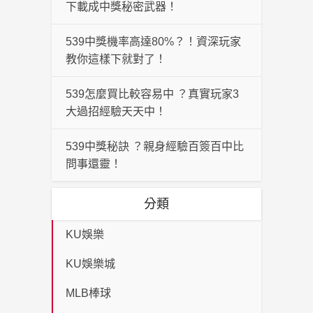
下載成中獎秘密武器！
539中獎機率高達80%？！資深玩家
教你這樣下就對了！
539怎麼買比較容易中 ？真實玩家3
大過招經驗天天中！
539中獎秘訣 ？親身經驗百簽百中比
問事還靈！
分類
KU娛樂
KU娛樂城
MLB棒球