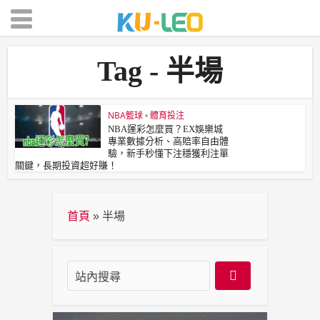
Tag - 半場
NBA籃球
體育投注
•
NBA運彩怎麼買？EX娛樂城
專業數據分析、高賠率自由體
驗，新手秒懂下注穩獲利注單
關鍵，長期投資超好賺！
首頁
»
半場