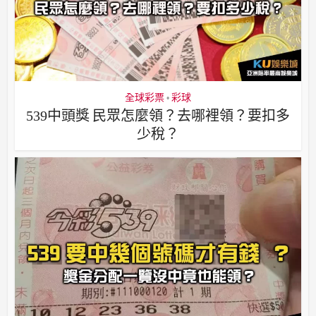
全球彩票
彩球
•
539中頭獎 民眾怎麼領？去哪裡領？要扣多
少稅？