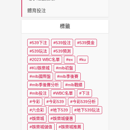
體育投注
標籤
539下注
539投注
539獎金
539玩法
539預測
2023 WBC名單
ex
ku
KU娛樂城
mlb初盤
mlb國際盤
mlb季後賽
mlb季後賽分析
mlb戰績
mlb投注
WBC名單
下注
今彩
今彩539
今彩539分析
六合彩
地下539
地下539玩法
娛樂城
娛樂城優惠
娛樂城儲值
娛樂城推薦