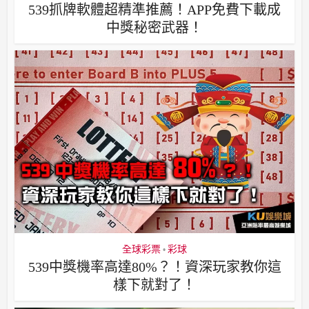
539抓牌軟體超精準推薦！APP免費下載成
中獎秘密武器！
全球彩票
彩球
•
539中獎機率高達80%？！資深玩家教你這
樣下就對了！