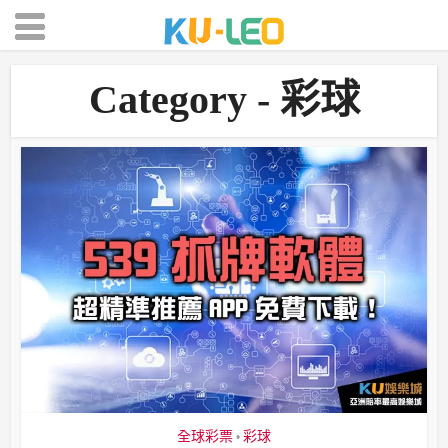
Category - 彩球
全球彩票
彩球
•