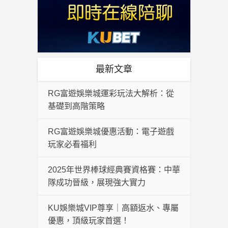
最新文章
RG富遊娛樂城運彩玩法大解析：從
基礎到高階策略
RG富遊娛樂城優惠活動：電子遊戲
玩家必看福利
2025年世界棒球經典賽資格賽：中華
隊成功晉級，展現強大實力
KU娛樂城VIP尊享｜高額返水、專屬
優惠，頂級玩家首選！