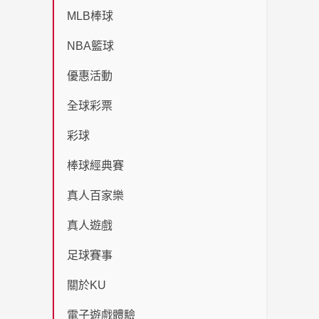
MLB棒球
NBA籃球
優惠活動
全球彩票
彩球
棒球經典賽
真人百家樂
真人遊戲
足球賽事
關於KU
電子遊戲體驗