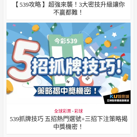
【 539攻略 】超強來襲！3大密技升級讓你
不贏都難！
全球彩票
彩球
•
539抓牌技巧 五招熱門選號+三招下注策略揭
中獎機密！