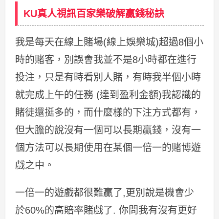
KU真人視訊百家樂破解贏錢秘訣
我是每天在線上賭場(線上娛樂城)超過8個小
時的賭客，別誤會我並不是8小時都在進行
投注，只是有時看別人賭，有時我半個小時
就完成上午的任務 (達到盈利金額)我認識的
賭徒還挺多的，而什麼樣的下注方式都有，
但大膽的說沒有一個可以長期贏錢，沒有一
個方法可以長期使用在某個一倍一的賭博遊
戲之中。
一倍一的遊戲都很難贏了,更別說是機會少
於60%的高賠率賭戲了. 你問我有沒有更好