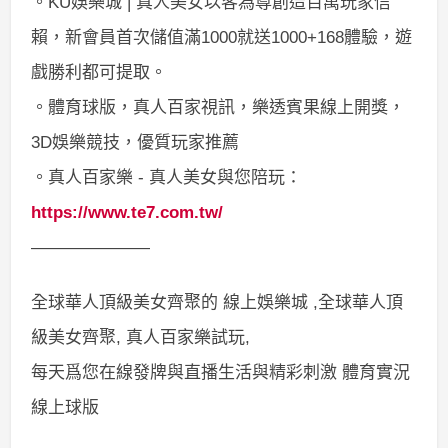
。KU娛樂城 | 真人美女以客為尊創造百萬玩家信
賴，新會員首次儲值滿1000就送1000+168體驗，遊
戲勝利都可提取。
。體育球版，真人百家視訊，樂透賓果線上開獎，
3D娛樂競技，優質玩家推薦
。真人百家樂 - 真人美女與您陪玩：
https://www.te7.com.tw/
———————
全球華人頂級美女齊聚的 線上娛樂城 ,全球華人頂
級美女齊聚, 真人百家樂試玩,
每天爲您在線發牌與直播生活與精彩刺激 體育實況
線上球版