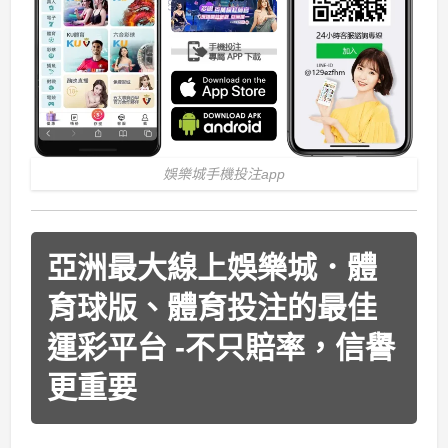
娛樂城手機投注app
亞洲最大線上娛樂城．體
育球版、體育投注的最佳
運彩平台 -不只賠率，信譽
更重要