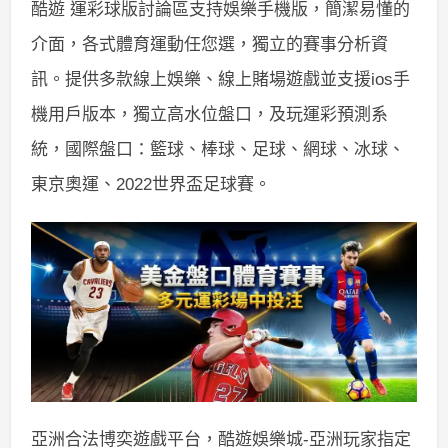
酷遊 運彩球版討論區支持娛樂手機版，簡潔易懂的
介面，各式體育運動任您選，獨立的賽事分析資
訊。提供多款線上娛樂、線上賭場遊戲並支援ios手
機用戶版本，獨立高水位盤口，及玩運彩預測系
統，國際盤口：籃球、棒球、足球、網球、冰球、
東京奧運、2022世界盃足球賽。
亞洲合法博奕遊戲平台，酷遊娛樂城-亞洲玩家指定