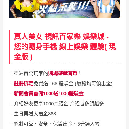
真人美女 視訊百家樂 娛樂城 -
您的隨身手機 線上娛樂 體驗( 現
金版 )
。亞洲百萬玩家的
賭場遊戲首選
！
。
註冊綁定
免費送 168 體驗金 (贏錢均可領出金)
。
新開會員首儲1000送1000體驗金
。介紹好友更享1000介紹金,介紹越多領越多
。生日再送大禮金888
。絕對可靠、安全、保證出金、5分鐘入帳