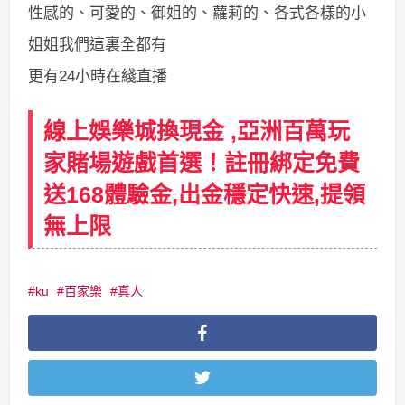
性感的、可愛的、御姐的、蘿莉的、各式各樣的小
姐姐我們這裏全都有
更有24小時在綫直播
線上娛樂城換現金 ,亞洲百萬玩
家賭場遊戲首選！註冊綁定免費
送168體驗金,出金穩定快速,提領
無上限
ku
百家樂
真人