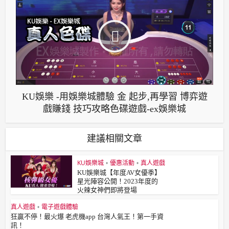
KU娛樂 -用娛樂城體驗 金 起步,再學習 博弈遊
戲賺錢 技巧攻略色碟遊戲-ex娛樂城
建議相關文章
KU娛樂城
優惠活動
真人遊戲
•
•
KU娛樂城【年度AV女優季】
星光陣容公開！2023年度的
火辣女神們即將登場
真人遊戲
電子遊戲體驗
•
狂贏不停！最火爆 老虎機app 台灣人氣王！第一手資
訊！