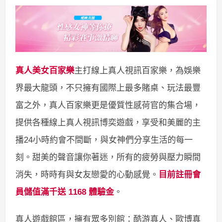
真人美女百家樂
主打線上真人視訊百家樂，為娛樂
界最大龍頭，不只擁有國際上最多賭桌、玩法最豐
富之外，真人百家樂更是優質性感荷官的集合場，
提供各種線上真人視訊博奕遊戲，享受和美麗的主
播24小時約會不間斷，與女神們分享生活的每一
刻。甜美的聲音讓你著迷，所有的疲勞與壓力瞬間
消失，時時有與女友戀愛的心動感覺。
目前註冊會
員儲值滿千送 1168 體驗金
。
真人遊戲館區，擁有眾多別館：酷游真人、歐博真