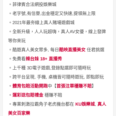
。菲律賓合法網投娛樂城
。老字號,有信譽,出金穩定又快速,提領無上限
。2021年最夯線上真人賭場遊戲城
。全新升級，人人玩超嗨，真人AV女優，線上發牌
等你來玩
。酷遊真人美女眾多, 每日
酷映直播美女
任君挑選
。免費看
辣台妹 18+ 直播秀
。上千種 3D電子遊戲,登錄點選即可隨時玩
。跨平台呈現, 手機, 桌機皆可隨時遊玩, 即點即玩
。
體育包賠活動開跑
中【
首張注單穩賺不賠
】
。
運彩送包賠禮金
穩賺不賠
。專業刺激拉霸角子老虎機台都在
KU娛樂城
,
真人
美女百家樂