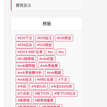
體育投注
標籤
539下注
539投注
539獎金
539玩法
539預測
2023 WBC名單
ex
ku
KU娛樂城
mlb初盤
mlb國際盤
mlb季後賽
mlb季後賽分析
mlb戰績
mlb投注
WBC名單
下注
今彩
今彩539
今彩539分析
六合彩
地下539
地下539玩法
娛樂城
娛樂城優惠