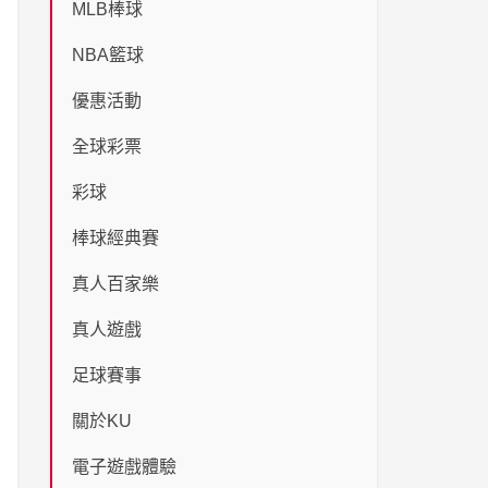
MLB棒球
NBA籃球
優惠活動
全球彩票
彩球
棒球經典賽
真人百家樂
真人遊戲
足球賽事
關於KU
電子遊戲體驗