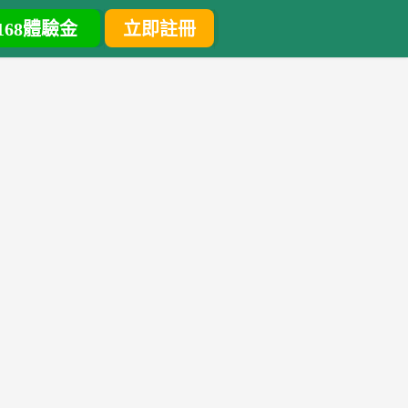
168體驗金
立即註冊
168體驗金
立即註冊