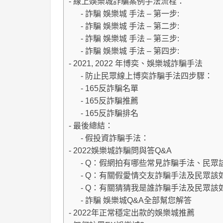
線上娛樂城詐騙案例手法流程：
詐騙 娛樂城 手法 – 第一步:
詐騙 娛樂城 手法 – 第二步:
詐騙 娛樂城 手法 – 第三步:
詐騙 娛樂城 手法 – 第四步:
2021, 2022 年博奕、娛樂城詐騙手法
防止民眾線上博奕詐騙手法四步驟：
165反詐騙名單
165反詐騙推薦
165反詐騙排名
最後總結：
假投資詐騙手法：
2022娛樂城詐騙問與答Q&A
Q：假網拍有哪些常見詐騙手法、民眾
Q：有關假愛情交友詐騙手法及民眾該
Q：有關猜猜我是誰詐騙手法及民眾該
詐騙 娛樂城Q&A全部幫您解答
2022年正常穩定出款的娛樂城推薦