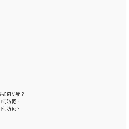
該如何防範？
如何防範？
如何防範？