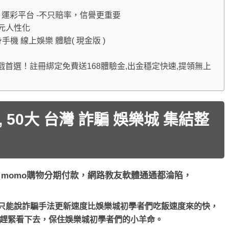
 運彩平台 -不只賠率，信譽更重要
元人性化
手機 線上娛樂 體驗( 現金版 )
戲首選！註冊綁定免費送168體驗金,出金穩定快速,提領無上
, 50大 台灣 詐騙 娛樂城 集結整
momo購物分期付款，網路教友軟體通通都淪陷，
仔只能說詐騙手法更新速度比娛樂城初學者們吃飯速度來的快，
趕緊看下去，保住娛樂城初學者們的小羊命。