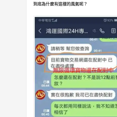
到底為什麼有這樣的風氣呢？