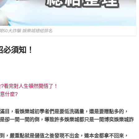
台灣50大詐騙 娛樂城總結排名
招必須知！
?看完對人生頓然開悟了！
意什麼?
滿目，看娛樂城初學者們是要低洗碼量，還是要贈點多的，
是卻一間一間的倒，導致許多娛樂城都只是一間博奕娛樂城詐
到，嚴重點就是儲值之後發現不出金，連本金都拿不回來，