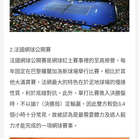
2.法國網球公開賽
法國網球公開賽是網球紅土賽事裡的至高榮譽，每
年固定在巴黎羅蘭加洛斯球場舉行比賽。相比於其
他大滿貫賽，法網最大的特色在於泥地球場的慢速
性質，利於底線對抗。此外，單打比賽進入決勝盤
時，不以搶7（決勝局）定輸贏，因此雙方較勁3,4
個小時十分常見，故被認為是最需要體力及過人毅
力才能完成的一項網球賽事。