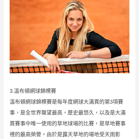
3.溫布頓網球錦標賽
溫布頓網球錦標賽是每年度網球大滿貫的第3項賽
事，是全世界聲望最高，歷史最悠久，以及是大滿
貫賽事中唯一使用的草地球場的比賽，是草地賽事
裡的最高榮譽。由於是露天草地的場地受天雨影